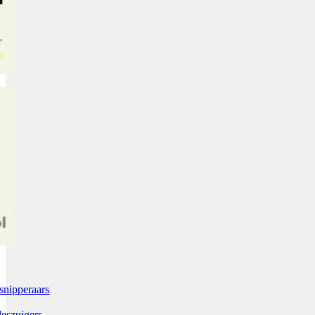
snipperaars
leszuigers