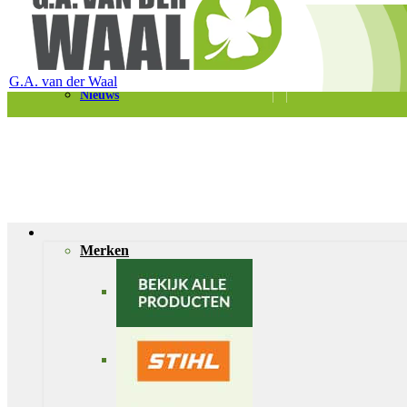
Telefoon 0180 – 421399
Schaapherderweg 6, 2988 CK Ridderkerk
Vacatures
Contact
G.A. van der Waal
Nieuws
Merken