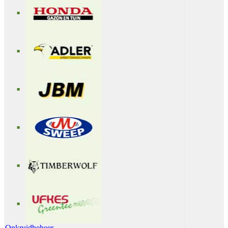
Onkruidbeheer