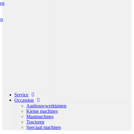
gen
en
Service
Occassion
Aanbouwwerktuigen
Kleine machines
Maaimachines
Tractoren
Speciaal machines