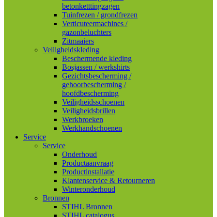
betonketttingzagen
Tuinfrezen / grondfrezen
Verticuteermachines /
gazonbeluchters
Zitmaaiers
Veiligheidskleding
Beschermende kleding
Bosjassen / werkshirts
Gezichtsbescherming /
gehoorbescherming /
hoofdbescherming
Veiligheidsschoenen
Veiligheidsbrillen
Werkbroeken
Werkhandschoenen
Service
Service
Onderhoud
Productaanvraag
Productinstallatie
Klantenservice & Retourneren
Winteronderhoud
Bronnen
STIHL Bronnen
STIHL catalogus