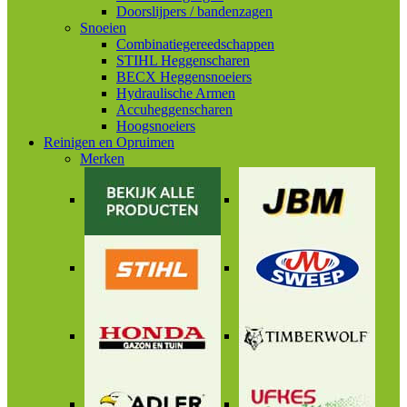
Doorslijpers / bandenzagen
Snoeien
Combinatiegereedschappen
STIHL Heggenscharen
BECX Heggensnoeiers
Hydraulische Armen
Accuheggenscharen
Hoogsnoeiers
Reinigen en Opruimen
Merken