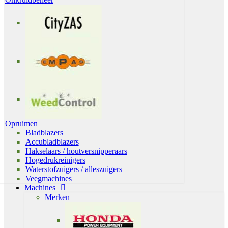
Opruimen
Bladblazers
Accubladblazers
Hakselaars / houtversnipperaars
Hogedrukreinigers
Waterstofzuigers / alleszuigers
Veegmachines
Machines
Merken