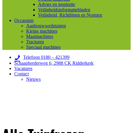
Advies en inspiratie
Veiligheidsinformatiebladen
Veiligheid, Richtlijnen en Normen
Occassion
Aanbouwwerktuigen
Kleine machines
Maaimachines
Tractoren
Speciaal machines
Telefoon 0180 – 421399
Schaapherderweg 6, 2988 CK Ridderkerk
Vacatures
Contact
Nieuws