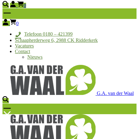
0
0
Telefoon 0180 – 421399
Schaapherderweg 6, 2988 CK Ridderkerk
Vacatures
Contact
Nieuws
G.A. van der Waal