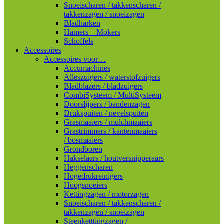
Snoeischaren / takkenscharen /
takkenzagen / snoeizagen
Bladharken
Hamers – Mokers
Schoffels
Accessoires
Accessoires voor…
Accumachines
Alleszuigers / waterstofzuigers
Bladblazers / bladzuigers
CombiSysteem / MultiSysteem
Doorslijpers / bandenzagen
Drukspuiten / nevelspuiten
Grasmaaiers / mulchmaaiers
Grastrimmers / kantenmaaiers
/ bosmaaiers
Grondboren
Hakselaars / houtversnipperaars
Heggenscharen
Hogedrukreinigers
Hoogsnoeiers
Kettingzagen / motorzagen
Snoeischaren / takkenscharen /
takkenzagen / snoeizagen
Steenketttingzagen /