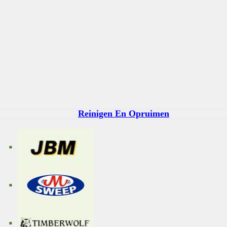
Reinigen En Opruimen