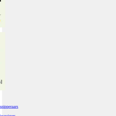
snipperaars
leszuigers