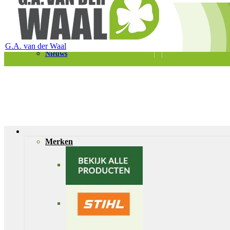
Telefoon 0180 – 421399
Schaapherderweg 6, 2988 CK Ridderkerk
Vacatures
Contact
G.A. van der Waal
Nieuws
Merken