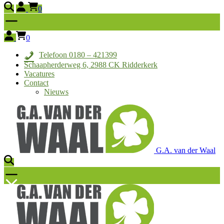
0
0
Telefoon 0180 – 421399
Schaapherderweg 6, 2988 CK Ridderkerk
Vacatures
Contact
Nieuws
G.A. van der Waal