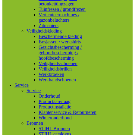
betonketttingzagen
Tuinfrezen / grondfrezen
Verticuteermachines /
gazonbeluchters
Zitmaaiers
Veiligheidskleding
Beschermende kleding
Bosjassen / werkshirts
Gezichtsbescherming /
gehoorbescherming /
hoofdbescherming
Veiligheidsschoenen
Veiligheidsbrillen
Werkbroeken
Werkhandschoenen
Service
Service
Onderhoud
Productaanvraag
Productinstallatie
Klantenservice & Retourneren
Winteronderhoud
Bronnen
STIHL Bronnen
STIHL catalogus