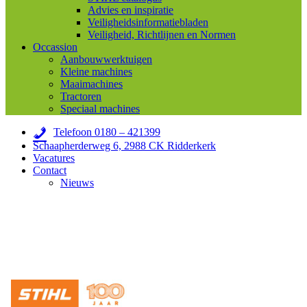
Advies en inspiratie
Veiligheidsinformatiebladen
Veiligheid, Richtlijnen en Normen
Occassion
Aanbouwwerktuigen
Kleine machines
Maaimachines
Tractoren
Speciaal machines
Telefoon 0180 – 421399
Schaapherderweg 6, 2988 CK Ridderkerk
Vacatures
Contact
Nieuws