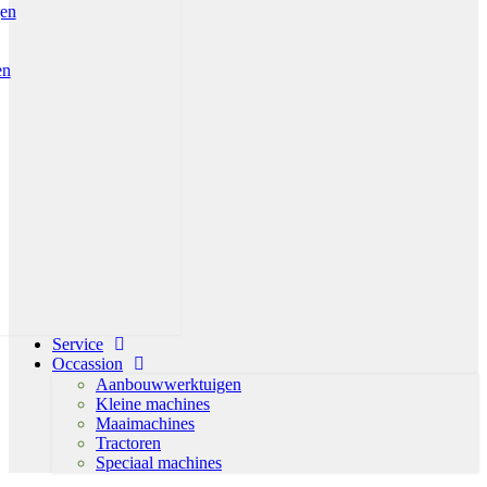
gen
en
Service
Occassion
Aanbouwwerktuigen
Kleine machines
Maaimachines
Tractoren
Speciaal machines