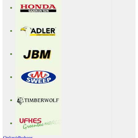
Onkruidbeheer