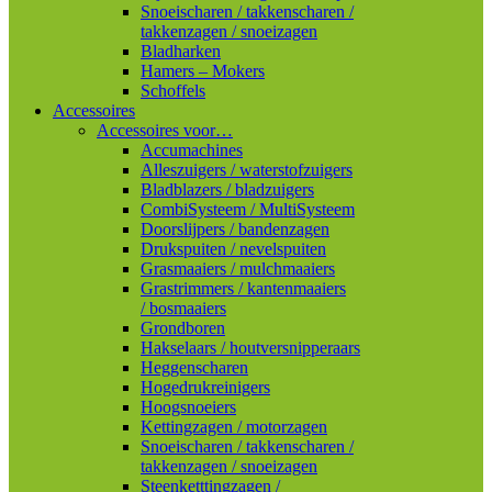
Snoeischaren / takkenscharen /
takkenzagen / snoeizagen
Bladharken
Hamers – Mokers
Schoffels
Accessoires
Accessoires voor…
Accumachines
Alleszuigers / waterstofzuigers
Bladblazers / bladzuigers
CombiSysteem / MultiSysteem
Doorslijpers / bandenzagen
Drukspuiten / nevelspuiten
Grasmaaiers / mulchmaaiers
Grastrimmers / kantenmaaiers
/ bosmaaiers
Grondboren
Hakselaars / houtversnipperaars
Heggenscharen
Hogedrukreinigers
Hoogsnoeiers
Kettingzagen / motorzagen
Snoeischaren / takkenscharen /
takkenzagen / snoeizagen
Steenketttingzagen /