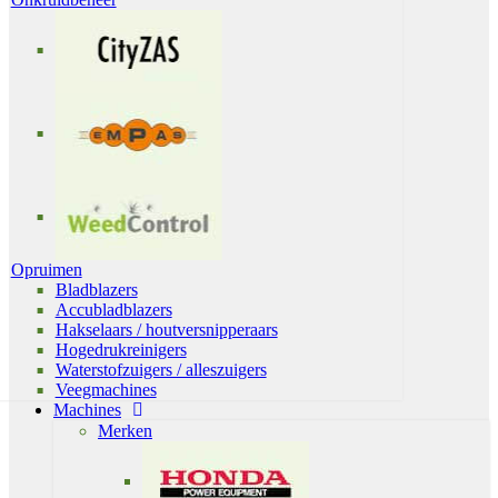
Opruimen
Bladblazers
Accubladblazers
Hakselaars / houtversnipperaars
Hogedrukreinigers
Waterstofzuigers / alleszuigers
Veegmachines
Machines
Merken