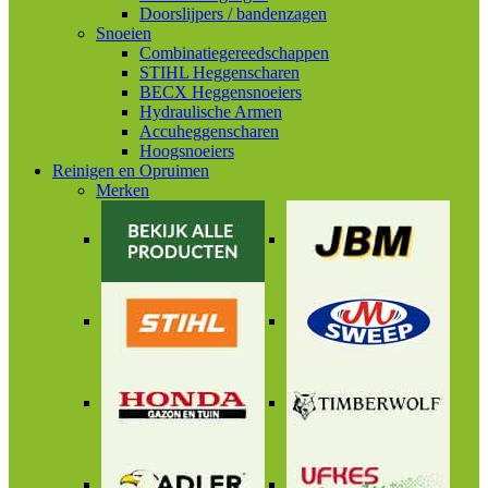
Doorslijpers / bandenzagen
Snoeien
Combinatiegereedschappen
STIHL Heggenscharen
BECX Heggensnoeiers
Hydraulische Armen
Accuheggenscharen
Hoogsnoeiers
Reinigen en Opruimen
Merken