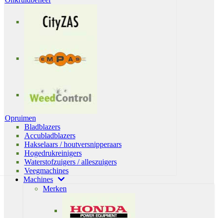
Opruimen
Bladblazers
Accubladblazers
Hakselaars / houtversnipperaars
Hogedrukreinigers
Waterstofzuigers / alleszuigers
Veegmachines
Machines
Merken