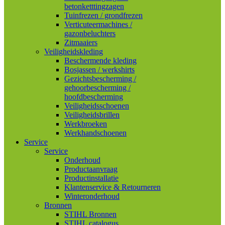
betonketttingzagen
Tuinfrezen / grondfrezen
Verticuteermachines /
gazonbeluchters
Zitmaaiers
Veiligheidskleding
Beschermende kleding
Bosjassen / werkshirts
Gezichtsbescherming /
gehoorbescherming /
hoofdbescherming
Veiligheidsschoenen
Veiligheidsbrillen
Werkbroeken
Werkhandschoenen
Service
Service
Onderhoud
Productaanvraag
Productinstallatie
Klantenservice & Retourneren
Winteronderhoud
Bronnen
STIHL Bronnen
STIHL catalogus