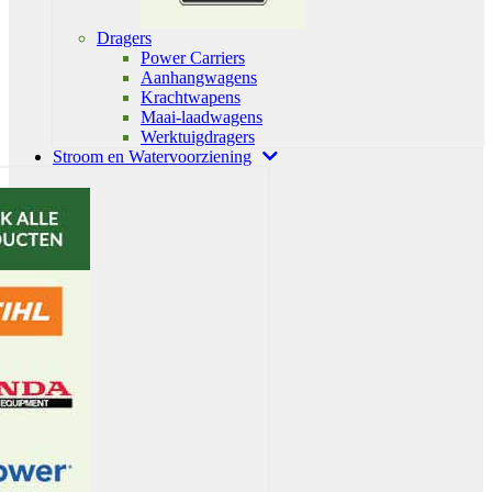
Dragers
Power Carriers
Aanhangwagens
Krachtwapens
Maai-laadwagens
Werktuigdragers
Stroom en Watervoorziening