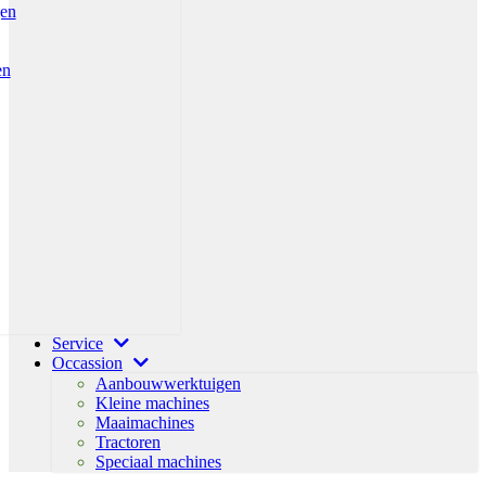
gen
en
Service
Occassion
Aanbouwwerktuigen
Kleine machines
Maaimachines
Tractoren
Speciaal machines