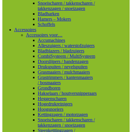
Snoeischaren / takkenscharen /
takkenzagen / snoeizagen
Bladharken
Hamers – Mokers
Schoffels
Accessoires
Accessoires voor…
Accumachines
Alleszuigers / waterstofzuigers
Bladblazers / bladzuigers
CombiSysteem / MultiSysteem
Doorslijpers / bandenzagen
Drukspuiten / nevelspuiten
Grasmaaiers / mulchmaaiers
Grastrimmers / kantenmaaiers
/ bosmaaiers
Grondboren
Hakselaars / houtversnipperaars
Heggenscharen
Hogedrukreinigers
Hoogsnoeiers
Kettingzagen / motorzagen
Snoeischaren / takkenscharen /
takkenzagen / snoeizagen
Steenketttingzagen /