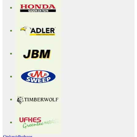
Onkruidbeheer