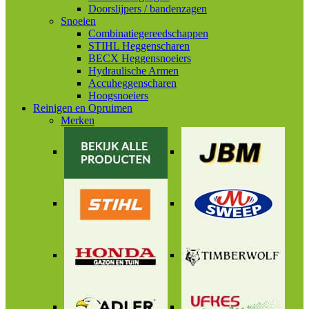
Doorslijpers / bandenzagen
Snoeien
Combinatiegereedschappen
STIHL Heggenscharen
BECX Heggensnoeiers
Hydraulische Armen
Accuheggenscharen
Hoogsnoeiers
Reinigen en Opruimen
Merken