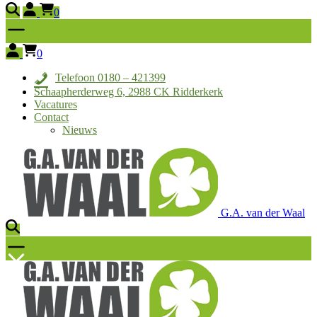
0
0
Telefoon 0180 – 421399
Schaapherderweg 6, 2988 CK Ridderkerk
Vacatures
Contact
Nieuws
G.A. van der Waal