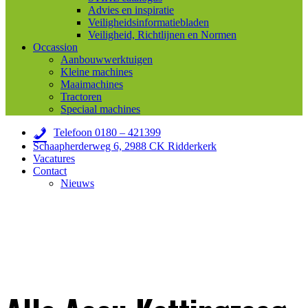
Advies en inspiratie
Veiligheidsinformatiebladen
Veiligheid, Richtlijnen en Normen
Occassion
Aanbouwwerktuigen
Kleine machines
Maaimachines
Tractoren
Speciaal machines
Telefoon 0180 – 421399
Schaapherderweg 6, 2988 CK Ridderkerk
Vacatures
Contact
Nieuws