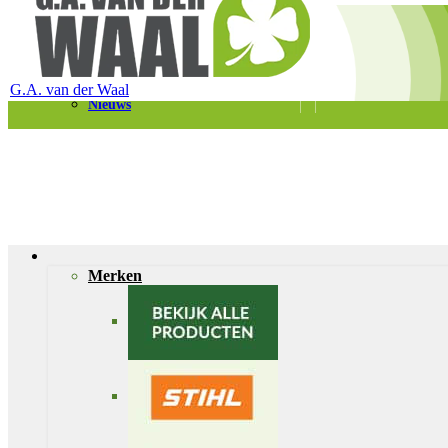
Telefoon 0180 – 421399
Schaapherderweg 6, 2988 CK Ridderkerk
Vacatures
Contact
G.A. van der Waal
Nieuws
Merken