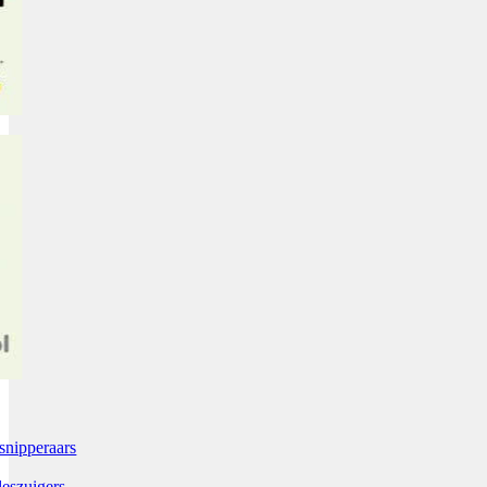
snipperaars
leszuigers