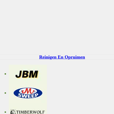
Reinigen En Opruimen