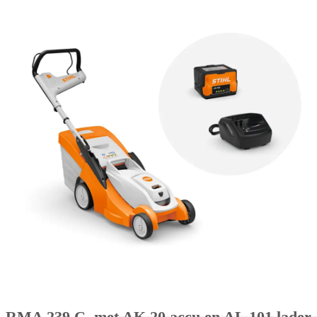
RMA 239 C, met AK 20 accu en AL 101 lader