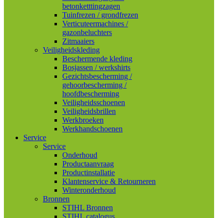
betonketttingzagen
Tuinfrezen / grondfrezen
Verticuteermachines /
gazonbeluchters
Zitmaaiers
Veiligheidskleding
Beschermende kleding
Bosjassen / werkshirts
Gezichtsbescherming /
gehoorbescherming /
hoofdbescherming
Veiligheidsschoenen
Veiligheidsbrillen
Werkbroeken
Werkhandschoenen
Service
Service
Onderhoud
Productaanvraag
Productinstallatie
Klantenservice & Retourneren
Winteronderhoud
Bronnen
STIHL Bronnen
STIHL catalogus