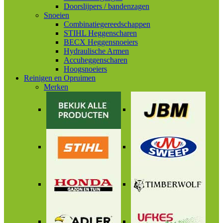
Doorslijpers / bandenzagen
Snoeien
Combinatiegereedschappen
STIHL Heggenscharen
BECX Heggensnoeiers
Hydraulische Armen
Accuheggenscharen
Hoogsnoeiers
Reinigen en Opruimen
Merken