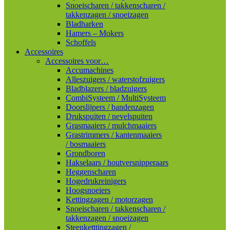
Snoeischaren / takkenscharen /
takkenzagen / snoeizagen
Bladharken
Hamers – Mokers
Schoffels
Accessoires
Accessoires voor…
Accumachines
Alleszuigers / waterstofzuigers
Bladblazers / bladzuigers
CombiSysteem / MultiSysteem
Doorslijpers / bandenzagen
Drukspuiten / nevelspuiten
Grasmaaiers / mulchmaaiers
Grastrimmers / kantenmaaiers
/ bosmaaiers
Grondboren
Hakselaars / houtversnipperaars
Heggenscharen
Hogedrukreinigers
Hoogsnoeiers
Kettingzagen / motorzagen
Snoeischaren / takkenscharen /
takkenzagen / snoeizagen
Steenketttingzagen /