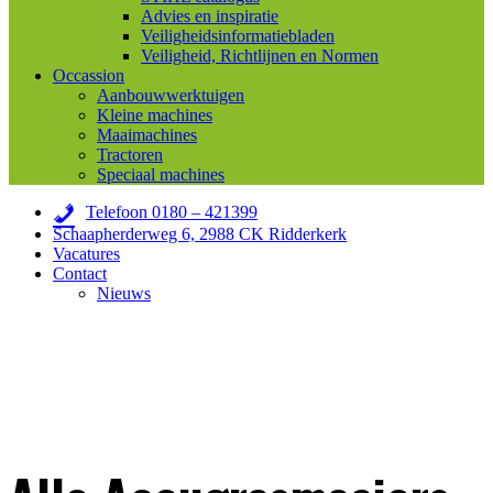
Advies en inspiratie
Veiligheidsinformatiebladen
Veiligheid, Richtlijnen en Normen
Occassion
Aanbouwwerktuigen
Kleine machines
Maaimachines
Tractoren
Speciaal machines
Telefoon 0180 – 421399
Schaapherderweg 6, 2988 CK Ridderkerk
Vacatures
Contact
Nieuws