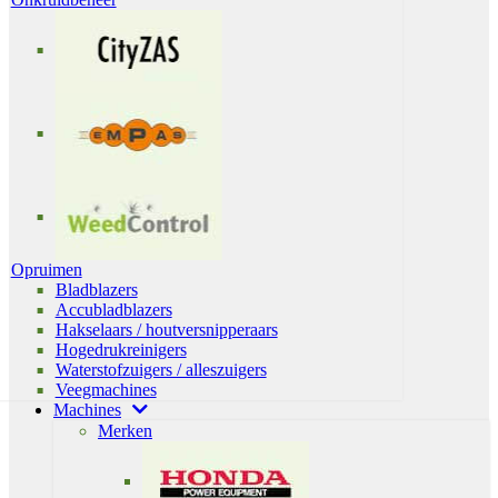
Opruimen
Bladblazers
Accubladblazers
Hakselaars / houtversnipperaars
Hogedrukreinigers
Waterstofzuigers / alleszuigers
Veegmachines
Machines
Merken