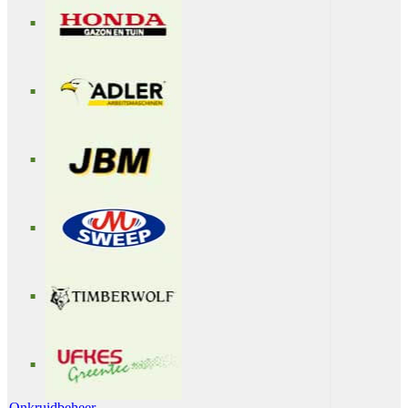
Onkruidbeheer