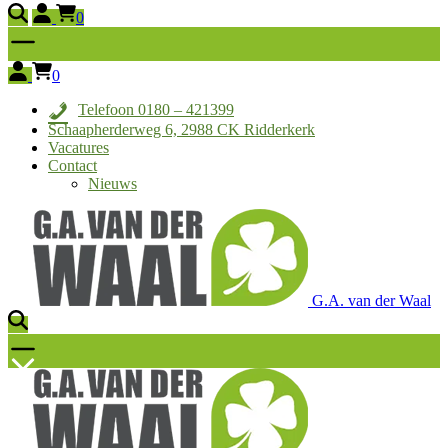
0
0
Telefoon 0180 – 421399
Schaapherderweg 6, 2988 CK Ridderkerk
Vacatures
Contact
Nieuws
G.A. van der Waal