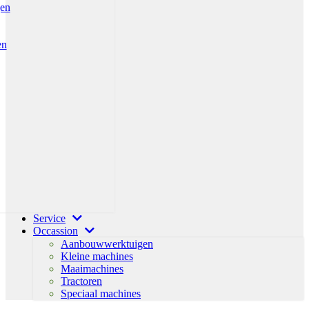
gen
en
Service
Occassion
Aanbouwwerktuigen
Kleine machines
Maaimachines
Tractoren
Speciaal machines