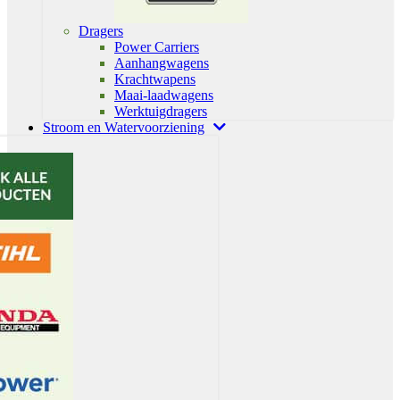
Dragers
Power Carriers
Aanhangwagens
Krachtwapens
Maai-laadwagens
Werktuigdragers
Stroom en Watervoorziening