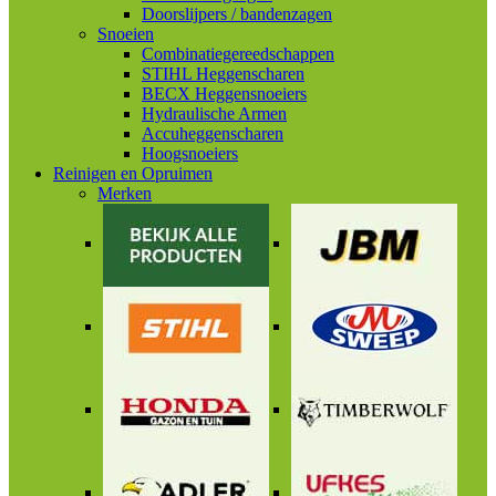
Doorslijpers / bandenzagen
Snoeien
Combinatiegereedschappen
STIHL Heggenscharen
BECX Heggensnoeiers
Hydraulische Armen
Accuheggenscharen
Hoogsnoeiers
Reinigen en Opruimen
Merken