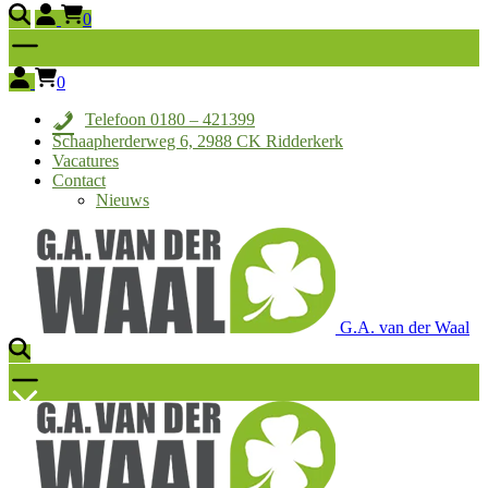
0
0
Telefoon 0180 – 421399
Schaapherderweg 6, 2988 CK Ridderkerk
Vacatures
Contact
Nieuws
G.A. van der Waal