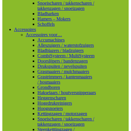
Snoeischaren / takkenscharen /
takkenzagen / snoeizagen
Bladharken
Hamers – Mokers
Schoffels
Accessoires
Accessoires voor…
Accumachines
Alleszuigers / waterstofzuigers
Bladblazers / bladzuigers
CombiSysteem / MultiSysteem
Doorslijpers / bandenzagen
Drukspuiten / nevelspuiten
Grasmaaiers / mulchmaaiers
Grastrimmers / kantenmaaiers
/ bosmaaiers
Grondboren
Hakselaars / houtversnipperaars
Heggenscharen
Hogedrukreinigers
Hoogsnoeiers
Kettingzagen / motorzagen
Snoeischaren / takkenscharen /
takkenzagen / snoeizagen
Steenketttingzagen /