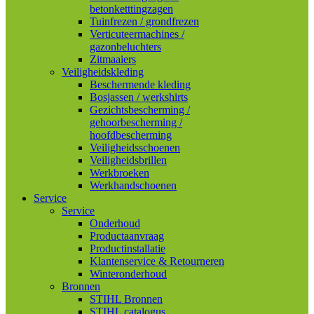
betonketttingzagen
Tuinfrezen / grondfrezen
Verticuteermachines /
gazonbeluchters
Zitmaaiers
Veiligheidskleding
Beschermende kleding
Bosjassen / werkshirts
Gezichtsbescherming /
gehoorbescherming /
hoofdbescherming
Veiligheidsschoenen
Veiligheidsbrillen
Werkbroeken
Werkhandschoenen
Service
Service
Onderhoud
Productaanvraag
Productinstallatie
Klantenservice & Retourneren
Winteronderhoud
Bronnen
STIHL Bronnen
STIHL catalogus