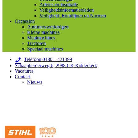
Advies en inspiratie
Veiligheidsinformatiebladen
Veiligheid, Richtlijnen en Normen
Occassion
Aanbouwwerktuigen
Kleine machines
Maaimachines
Tractoren
Speciaal machines
Telefoon 0180 – 421399
Schaapherderweg 6, 2988 CK Ridderkerk
Vacatures
Contact
Nieuws