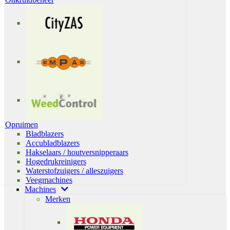
Opruimen
Bladblazers
Accubladblazers
Hakselaars / houtversnipperaars
Hogedrukreinigers
Waterstofzuigers / alleszuigers
Veegmachines
Machines
Merken