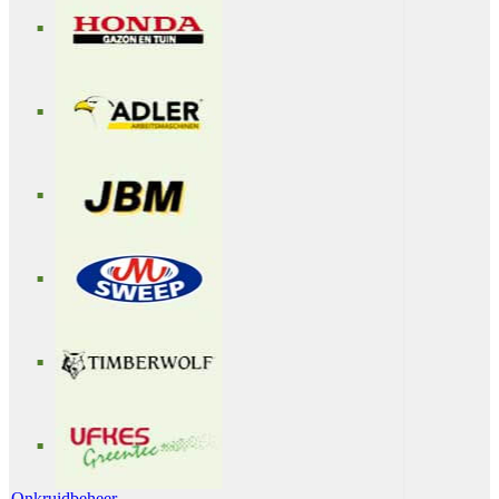
Onkruidbeheer