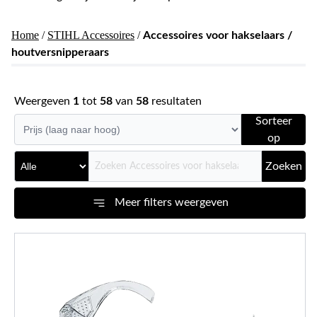
Home
/
STIHL Accessoires
/
Accessoires voor hakselaars /
houtversnipperaars
Weergeven
1
tot
58
van
58
resultaten
Sorteer
op
Zoeken
Meer filters weergeven