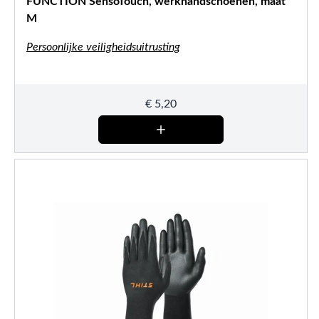
FUNCTION SensoTouch, werkhandschoenen, maat
M
Persoonlijke veiligheidsuitrusting
€
5,20