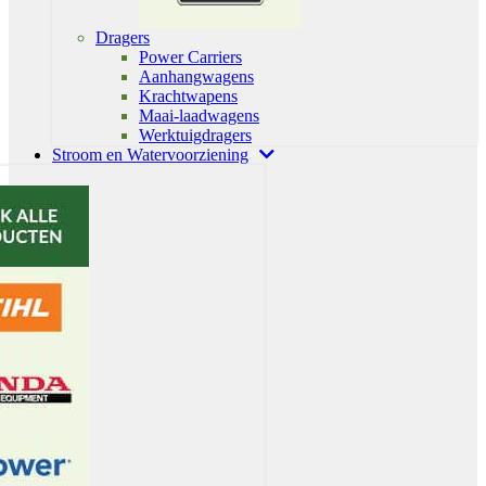
Dragers
Power Carriers
Aanhangwagens
Krachtwapens
Maai-laadwagens
Werktuigdragers
Stroom en Watervoorziening