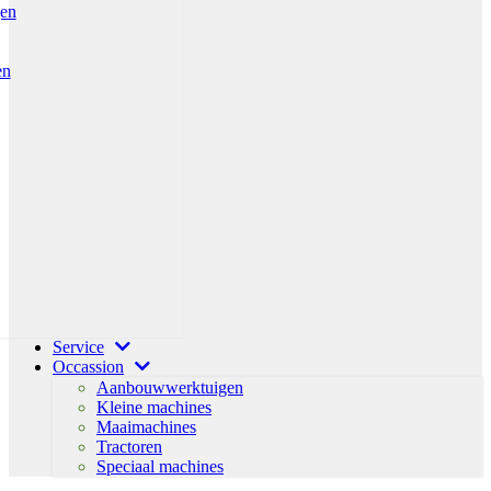
gen
en
Service
Occassion
Aanbouwwerktuigen
Kleine machines
Maaimachines
Tractoren
Speciaal machines