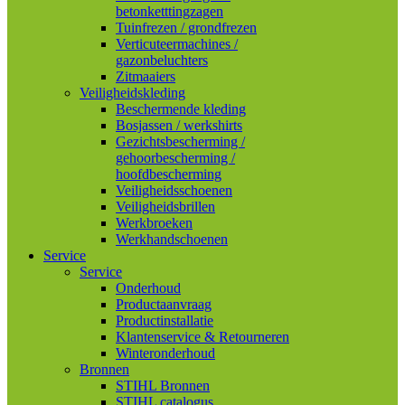
betonketttingzagen
Tuinfrezen / grondfrezen
Verticuteermachines /
gazonbeluchters
Zitmaaiers
Veiligheidskleding
Beschermende kleding
Bosjassen / werkshirts
Gezichtsbescherming /
gehoorbescherming /
hoofdbescherming
Veiligheidsschoenen
Veiligheidsbrillen
Werkbroeken
Werkhandschoenen
Service
Service
Onderhoud
Productaanvraag
Productinstallatie
Klantenservice & Retourneren
Winteronderhoud
Bronnen
STIHL Bronnen
STIHL catalogus