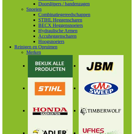
Doorslijpers / bandenzagen
Snoeien
Combinatiegereedschappen
STIHL Heggenscharen
BECX Heggensnoeiers
Hydraulische Armen
Accuheggenscharen
Hoogsnoeiers
Reinigen en Opruimen
Merken