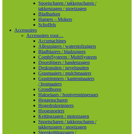
Snoeischaren / takkenscharen /
takkenzagen / snoeizagen
Bladharken
Hamers – Mokers
Schoffels
Accessoires
Accessoires voor…
Accumachines
Alleszuigers / waterstofzuigers
Bladblazers / bladzuigers
CombiSysteem / MultiSysteem
Doorslijpers / bandenzagen
Drukspuiten / nevelspuiten
Grasmaaiers / mulchmaaiers
Grastrimmers / kantenmaaiers
/ bosmaaiers
Grondboren
Hakselaars / houtversnipperaars
Heggenscharen
Hogedrukreinigers
Hoogsnoeiers
Kettingzagen / motorzagen
Snoeischaren / takkenscharen /
takkenzagen / snoeizagen
Steenketttingzagen /