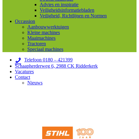
Advies en inspiratie
Veiligheidsinformatiebladen
Veiligheid, Richtlijnen en Normen
Occassion
Aanbouwwerktuigen
Kleine machines
Maaimachines
Tractoren
Speciaal machines
Telefoon 0180 – 421399
Schaapherderweg 6, 2988 CK Ridderkerk
Vacatures
Contact
Nieuws