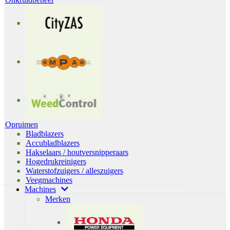
Opruimen
Bladblazers
Accubladblazers
Hakselaars / houtversnipperaars
Hogedrukreinigers
Waterstofzuigers / alleszuigers
Veegmachines
Machines
Merken