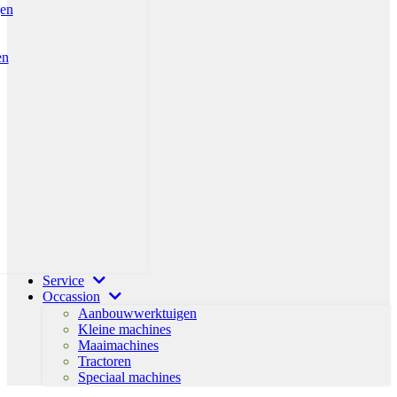
gen
en
Service
Occassion
Aanbouwwerktuigen
Kleine machines
Maaimachines
Tractoren
Speciaal machines