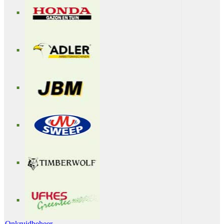
Onkruidbeheer