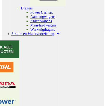
Dragers
Power Carriers
Aanhangwagens
Krachtwapens
Maai-laadwagens
Werktuigdragers
Stroom en Watervoorziening