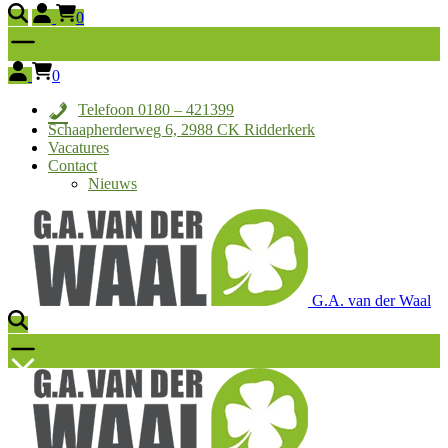
0
0
Telefoon 0180 – 421399
Schaapherderweg 6, 2988 CK Ridderkerk
Vacatures
Contact
Nieuws
G.A. van der Waal