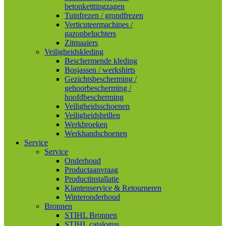
betonketttingzagen
Tuinfrezen / grondfrezen
Verticuteermachines /
gazonbeluchters
Zitmaaiers
Veiligheidskleding
Beschermende kleding
Bosjassen / werkshirts
Gezichtsbescherming /
gehoorbescherming /
hoofdbescherming
Veiligheidsschoenen
Veiligheidsbrillen
Werkbroeken
Werkhandschoenen
Service
Service
Onderhoud
Productaanvraag
Productinstallatie
Klantenservice & Retourneren
Winteronderhoud
Bronnen
STIHL Bronnen
STIHL catalogus