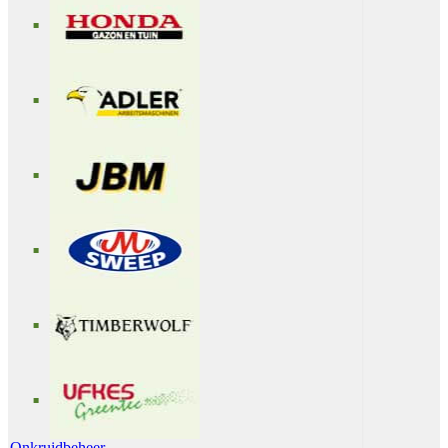
Onkruidbeheer