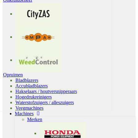
Opruimen
Bladblazers
Accubladblazers
Hakselaars / houtversnipperaars
Hogedrukreinigers
Waterstofzuigers / alleszuigers
Veegmachines
Machines
Merken