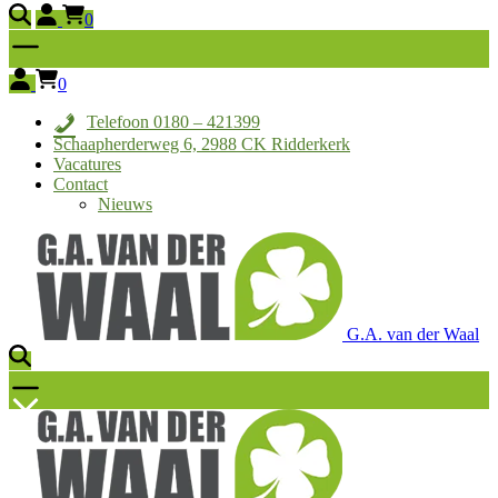
0
0
Telefoon 0180 – 421399
Schaapherderweg 6, 2988 CK Ridderkerk
Vacatures
Contact
Nieuws
G.A. van der Waal