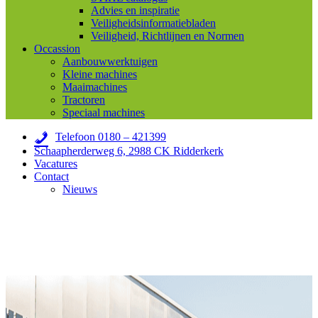
Advies en inspiratie
Veiligheidsinformatiebladen
Veiligheid, Richtlijnen en Normen
Occassion
Aanbouwwerktuigen
Kleine machines
Maaimachines
Tractoren
Speciaal machines
Telefoon 0180 – 421399
Schaapherderweg 6, 2988 CK Ridderkerk
Vacatures
Contact
Nieuws