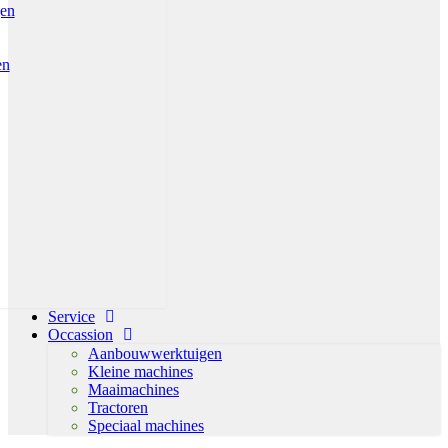
gen
en
Service
Occassion
Aanbouwwerktuigen
Kleine machines
Maaimachines
Tractoren
Speciaal machines