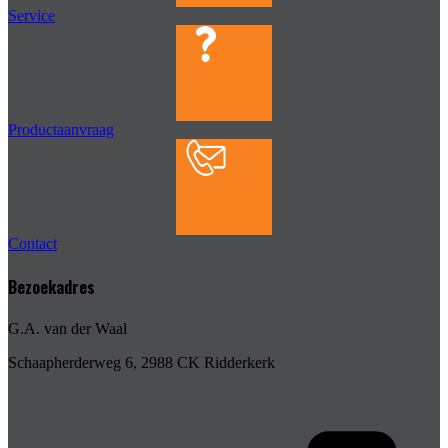
Service
Productaanvraag
Contact
Bezoekadres
G.A. van der Waal
Schaapherderweg 6, 2988 CK Ridderkerk