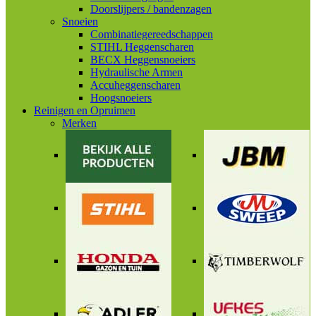
Doorslijpers / bandenzagen
Snoeien
Combinatiegereedschappen
STIHL Heggenscharen
BECX Heggensnoeiers
Hydraulische Armen
Accuheggenscharen
Hoogsnoeiers
Reinigen en Opruimen
Merken