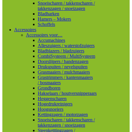
Snoeischaren / takkenscharen /
takkenzagen / snoeizagen
Bladharken
Hamers – Mokers
Schoffels
Accessoires
Accessoires voor…
Accumachines
Alleszuigers / waterstofzuigers
Bladblazers / bladzuigers
CombiSysteem / MultiSysteem
Doorslijpers / bandenzagen
Drukspuiten / nevelspuiten
Grasmaaiers / mulchmaaiers
Grastrimmers / kantenmaaiers
/ bosmaaiers
Grondboren
Hakselaars / houtversnipperaars
Heggenscharen
Hogedrukreinigers
Hoogsnoeiers
Kettingzagen / motorzagen
Snoeischaren / takkenscharen /
takkenzagen / snoeizagen
Steenketttingzagen /