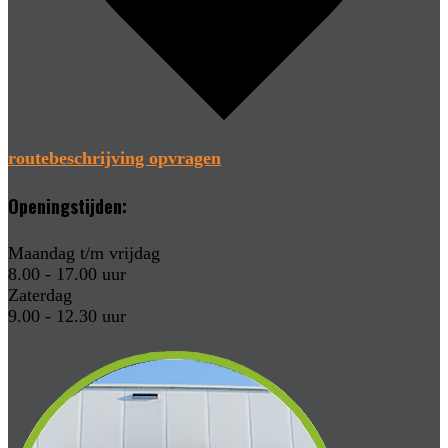
routebeschrijving opvragen
Openingstijden:
Maandag t/m vrijdag
8.00 - 17.00 uur
Zaterdag
9.00 - 12.30 uur