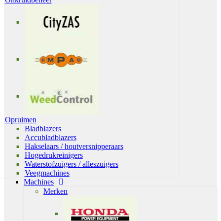
Opruimen
Bladblazers
Accubladblazers
Hakselaars / houtversnipperaars
Hogedrukreinigers
Waterstofzuigers / alleszuigers
Veegmachines
Machines
Merken