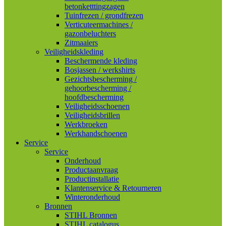
betonketttingzagen
Tuinfrezen / grondfrezen
Verticuteermachines /
gazonbeluchters
Zitmaaiers
Veiligheidskleding
Beschermende kleding
Bosjassen / werkshirts
Gezichtsbescherming /
gehoorbescherming /
hoofdbescherming
Veiligheidsschoenen
Veiligheidsbrillen
Werkbroeken
Werkhandschoenen
Service
Service
Onderhoud
Productaanvraag
Productinstallatie
Klantenservice & Retourneren
Winteronderhoud
Bronnen
STIHL Bronnen
STIHL catalogus