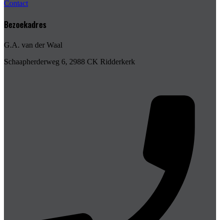
Contact
Bezoekadres
G.A. van der Waal
Schaapherderweg 6, 2988 CK Ridderkerk