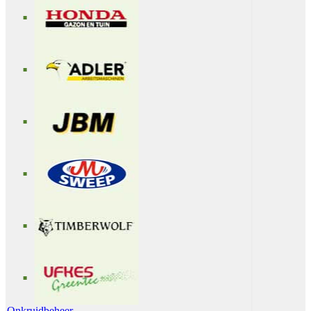
Onkruidbeheer