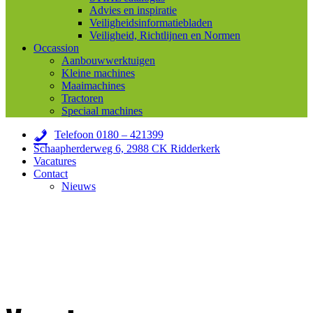
Advies en inspiratie
Veiligheidsinformatiebladen
Veiligheid, Richtlijnen en Normen
Occassion
Aanbouwwerktuigen
Kleine machines
Maaimachines
Tractoren
Speciaal machines
Telefoon 0180 – 421399
Schaapherderweg 6, 2988 CK Ridderkerk
Vacatures
Contact
Nieuws