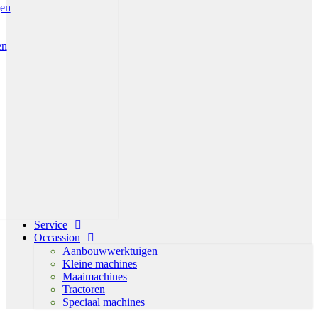
gen
en
Service
Occassion
Aanbouwwerktuigen
Kleine machines
Maaimachines
Tractoren
Speciaal machines