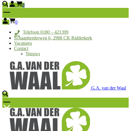
0
0
Telefoon 0180 – 421399
Schaapherderweg 6, 2988 CK Ridderkerk
Vacatures
Contact
Nieuws
G.A. van der Waal