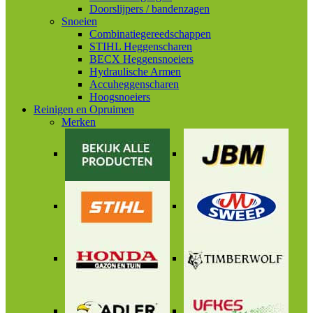
Doorslijpers / bandenzagen
Snoeien
Combinatiegereedschappen
STIHL Heggenscharen
BECX Heggensnoeiers
Hydraulische Armen
Accuheggenscharen
Hoogsnoeiers
Reinigen en Opruimen
Merken