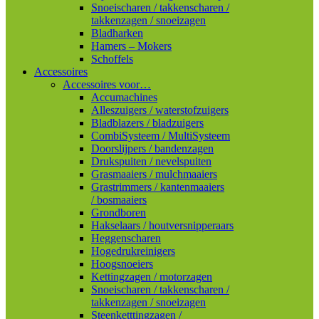
Snoeischaren / takkenscharen /
takkenzagen / snoeizagen
Bladharken
Hamers – Mokers
Schoffels
Accessoires
Accessoires voor…
Accumachines
Alleszuigers / waterstofzuigers
Bladblazers / bladzuigers
CombiSysteem / MultiSysteem
Doorslijpers / bandenzagen
Drukspuiten / nevelspuiten
Grasmaaiers / mulchmaaiers
Grastrimmers / kantenmaaiers
/ bosmaaiers
Grondboren
Hakselaars / houtversnipperaars
Heggenscharen
Hogedrukreinigers
Hoogsnoeiers
Kettingzagen / motorzagen
Snoeischaren / takkenscharen /
takkenzagen / snoeizagen
Steenketttingzagen /