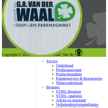
Copyright © 2026 G. A. van der Waal
|
Site By
Service
Onderhoud
Productaanvraag
Productinstallatie
Klantenservice & Retourneren
Winteronderhoud
Bronnen
STIHL Bronnen
STIHL catalogus
Advies en inspiratie
Veiligheidsinformatiebladen