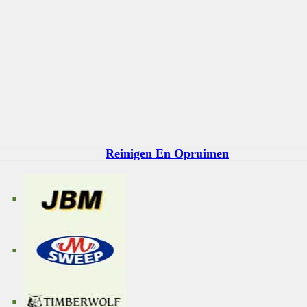
Reinigen En Opruimen