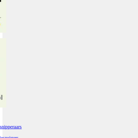
snipperaars
leszuigers