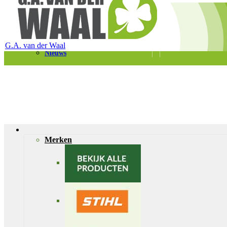
Telefoon 0180 – 421399
Schaapherderweg 6, 2988 CK Ridderkerk
Vacatures
Contact
G.A. van der Waal
Nieuws
Merken