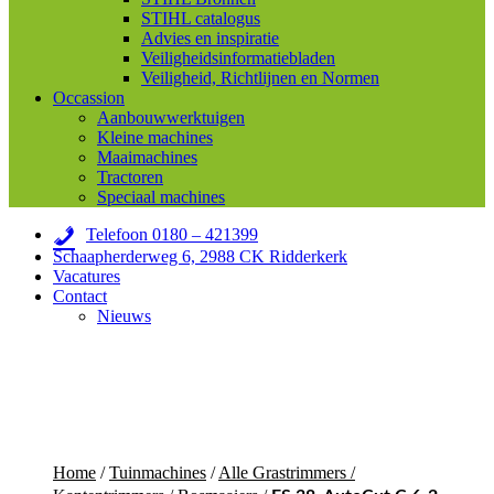
STIHL catalogus
Advies en inspiratie
Veiligheidsinformatiebladen
Veiligheid, Richtlijnen en Normen
Occassion
Aanbouwwerktuigen
Kleine machines
Maaimachines
Tractoren
Speciaal machines
Telefoon 0180 – 421399
Schaapherderweg 6, 2988 CK Ridderkerk
Vacatures
Contact
Nieuws
Home
/
Tuinmachines
/
Alle Grastrimmers /