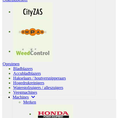
Opruimen
Bladblazers
Accubladblazers
Hakselaars / houtversnipperaars
Hogedrukreinigers
Waterstofzuigers / alleszuigers
Veegmachines
Machines
Merken