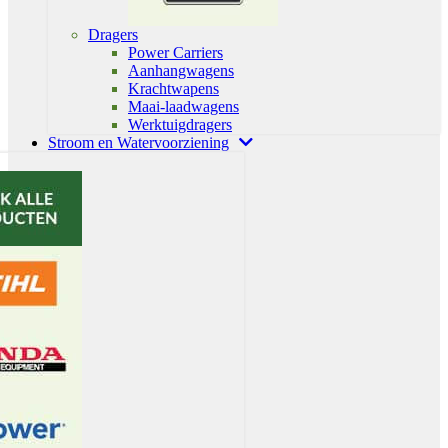
Dragers
Power Carriers
Aanhangwagens
Krachtwapens
Maai-laadwagens
Werktuigdragers
Stroom en Watervoorziening