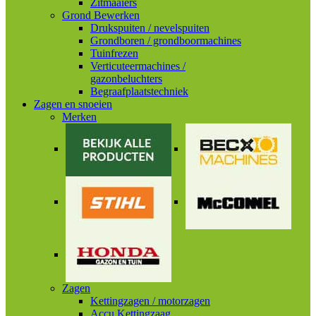
Zitmaaiers
Grond Bewerken
Drukspuiten / nevelspuiten
Grondboren / grondboormachines
Tuinfrezen
Verticuteermachines /
gazonbeluchters
Begraafplaatstechniek
Zagen en snoeien
Merken
Zagen
Kettingzagen / motorzagen
Accu Kettingzaag