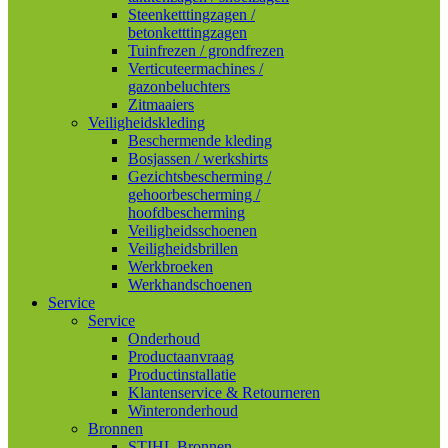
Steenketttingzagen /
betonketttingzagen
Tuinfrezen / grondfrezen
Verticuteermachines /
gazonbeluchters
Zitmaaiers
Veiligheidskleding
Beschermende kleding
Bosjassen / werkshirts
Gezichtsbescherming /
gehoorbescherming /
hoofdbescherming
Veiligheidsschoenen
Veiligheidsbrillen
Werkbroeken
Werkhandschoenen
Service
Service
Onderhoud
Productaanvraag
Productinstallatie
Klantenservice & Retourneren
Winteronderhoud
Bronnen
STIHL Bronnen