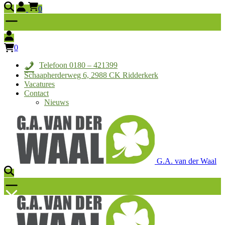
0
0
Telefoon 0180 – 421399
Schaapherderweg 6, 2988 CK Ridderkerk
Vacatures
Contact
Nieuws
G.A. van der Waal