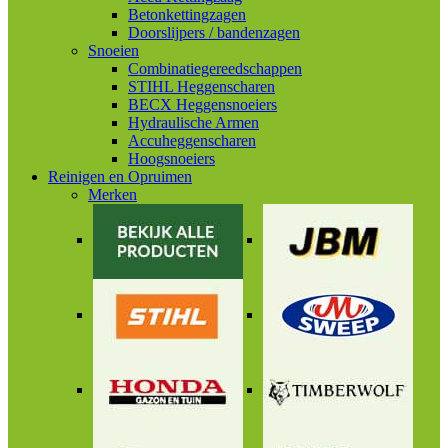
Betonkettingzagen
Doorslijpers / bandenzagen
Snoeien
Combinatiegereedschappen
STIHL Heggenscharen
BECX Heggensnoeiers
Hydraulische Armen
Accuheggenscharen
Hoogsnoeiers
Reinigen en Opruimen
Merken