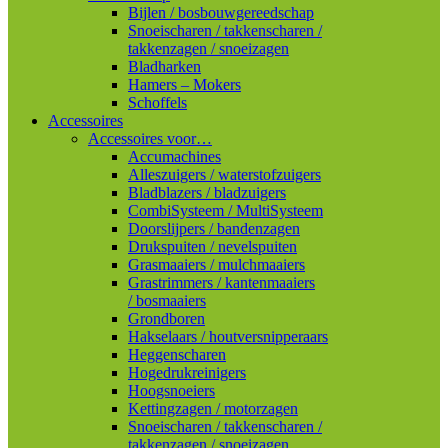
Bijlen / bosbouwgereedschap
Snoeischaren / takkenscharen /
takkenzagen / snoeizagen
Bladharken
Hamers – Mokers
Schoffels
Accessoires
Accessoires voor…
Accumachines
Alleszuigers / waterstofzuigers
Bladblazers / bladzuigers
CombiSysteem / MultiSysteem
Doorslijpers / bandenzagen
Drukspuiten / nevelspuiten
Grasmaaiers / mulchmaaiers
Grastrimmers / kantenmaaiers
/ bosmaaiers
Grondboren
Hakselaars / houtversnipperaars
Heggenscharen
Hogedrukreinigers
Hoogsnoeiers
Kettingzagen / motorzagen
Snoeischaren / takkenscharen /
takkenzagen / snoeizagen