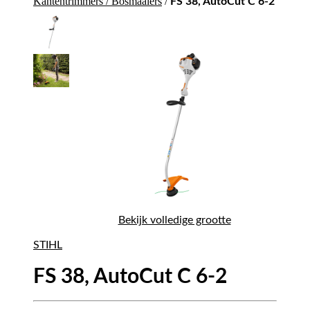
Kantentrimmers / Bosmaaiers
/
FS 38, AutoCut C 6-2
Bekijk volledige grootte
STIHL
FS 38, AutoCut C 6-2