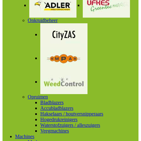
Onkruidbeheer
Opruimen
Bladblazers
Accubladblazers
Hakselaars / houtversnipperaars
Hogedrukreinigers
Waterstofzuigers / alleszuigers
Veegmachines
Machines