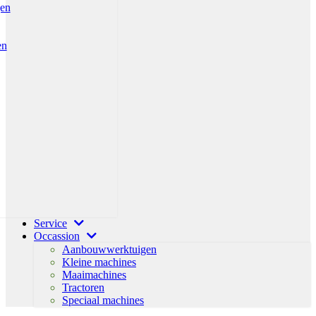
gen
en
Service
Occassion
Aanbouwwerktuigen
Kleine machines
Maaimachines
Tractoren
Speciaal machines