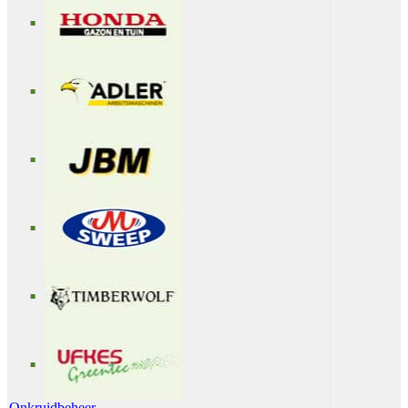
Onkruidbeheer