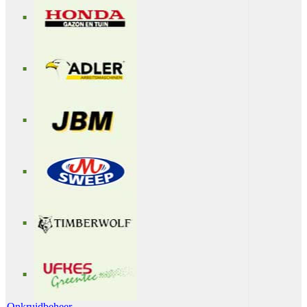
Onkruidbeheer