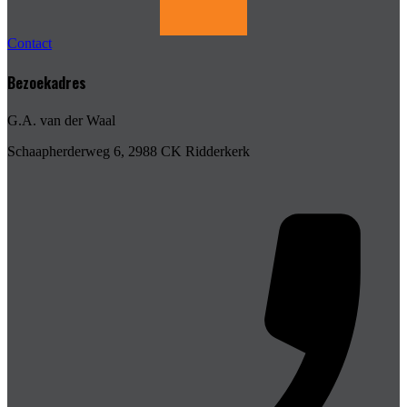
Contact
Bezoekadres
G.A. van der Waal
Schaapherderweg 6, 2988 CK Ridderkerk