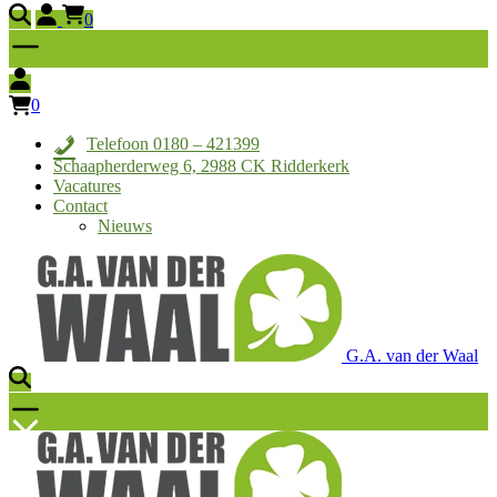
0
0
Telefoon 0180 – 421399
Schaapherderweg 6, 2988 CK Ridderkerk
Vacatures
Contact
Nieuws
G.A. van der Waal