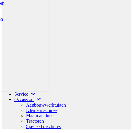
gen
en
Service
Occassion
Aanbouwwerktuigen
Kleine machines
Maaimachines
Tractoren
Speciaal machines