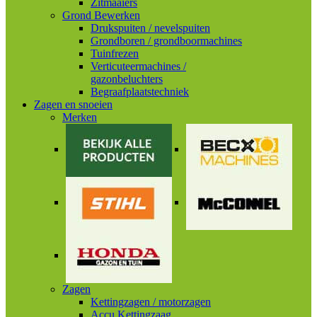
Zitmaaiers
Grond Bewerken
Drukspuiten / nevelspuiten
Grondboren / grondboormachines
Tuinfrezen
Verticuteermachines /
gazonbeluchters
Begraafplaatstechniek
Zagen en snoeien
Merken
Zagen
Kettingzagen / motorzagen
Accu Kettingzaag