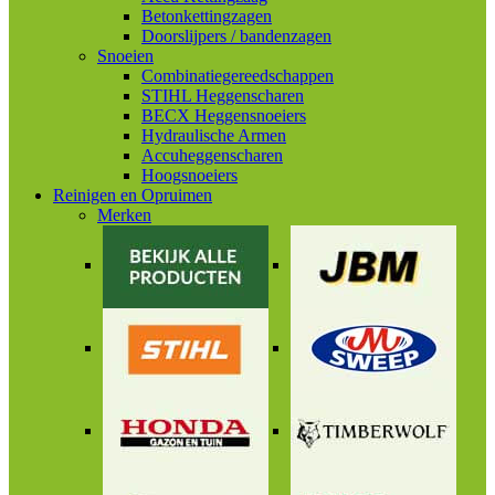
Betonkettingzagen
Doorslijpers / bandenzagen
Snoeien
Combinatiegereedschappen
STIHL Heggenscharen
BECX Heggensnoeiers
Hydraulische Armen
Accuheggenscharen
Hoogsnoeiers
Reinigen en Opruimen
Merken