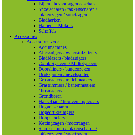
Bijlen / bosbouwgereedschap
Snoeischaren / takkenscharen /
takkenzagen / snoeizagen
Bladharken
Hamers – Mokers
Schoffels
Accessoires
Accessoires voor…
Accumachines
Alleszuigers / waterstofzuigers
Bladblazers / bladzuigers
CombiSysteem / MultiSysteem
Doorslijpers / bandenzagen
Drukspuiten / nevelspuiten
Grasmaaiers / mulchmaaiers
Grastrimmers / kantenmaaiers
/ bosmaaiers
Grondboren
Hakselaars / houtversnipperaars
Heggenscharen
Hogedrukreinigers
Hoogsnoeiers
Kettingzagen / motorzagen
Snoeischaren / takkenscharen /
takkenzagen / snoeizagen