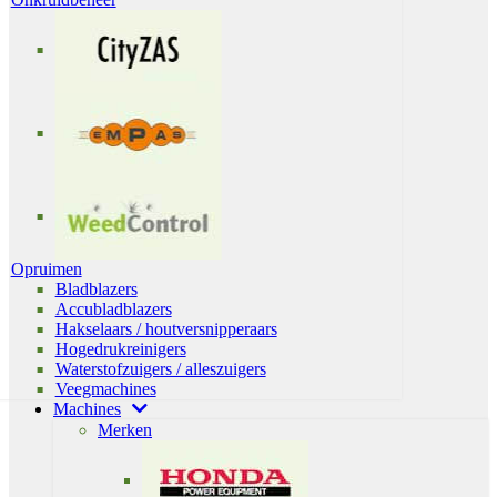
Opruimen
Bladblazers
Accubladblazers
Hakselaars / houtversnipperaars
Hogedrukreinigers
Waterstofzuigers / alleszuigers
Veegmachines
Machines
Merken