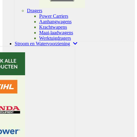
Dragers
Power Carriers
Aanhangwagens
Krachtwapens
Maai-laadwagens
Werktuigdragers
Stroom en Watervoorziening