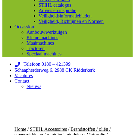
STIHL catalogus
Advies en inspiratie
Veiligheidsinformatiebladen
Veiligheid, Richtlijnen en Normen
Occassion
Aanbouwwerktuigen
Kleine machines
Maaimachines
Tractoren
Speciaal machines
Telefoon 0180 – 421399
Schaapherderweg 6, 2988 CK Ridderkerk
Vacatures
Contact
Nieuws
Home
/
STIHL Accessoires
/
Brandstoffen / oliën /
smeermiddelen / reinigingsmiddelen
/
Motorolie /