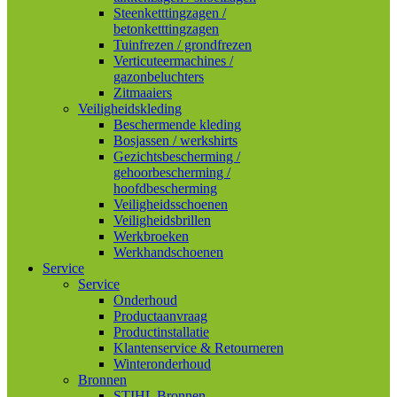
Steenketttingzagen /
betonketttingzagen
Tuinfrezen / grondfrezen
Verticuteermachines /
gazonbeluchters
Zitmaaiers
Veiligheidskleding
Beschermende kleding
Bosjassen / werkshirts
Gezichtsbescherming /
gehoorbescherming /
hoofdbescherming
Veiligheidsschoenen
Veiligheidsbrillen
Werkbroeken
Werkhandschoenen
Service
Service
Onderhoud
Productaanvraag
Productinstallatie
Klantenservice & Retourneren
Winteronderhoud
Bronnen
STIHL Bronnen