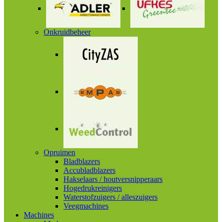
Onkruidbeheer
Opruimen
Bladblazers
Accubladblazers
Hakselaars / houtversnipperaars
Hogedrukreinigers
Waterstofzuigers / alleszuigers
Veegmachines
Machines