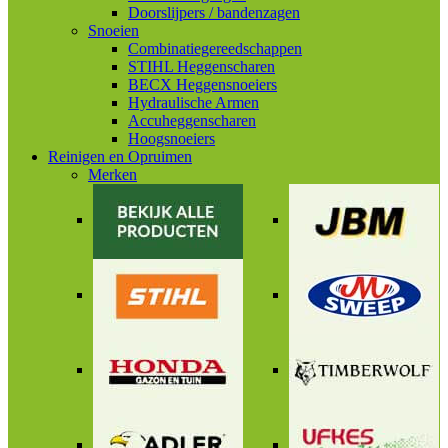
Doorslijpers / bandenzagen
Snoeien
Combinatiegereedschappen
STIHL Heggenscharen
BECX Heggensnoeiers
Hydraulische Armen
Accuheggenscharen
Hoogsnoeiers
Reinigen en Opruimen
Merken