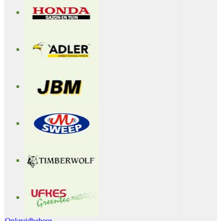
Onkruidbeheer