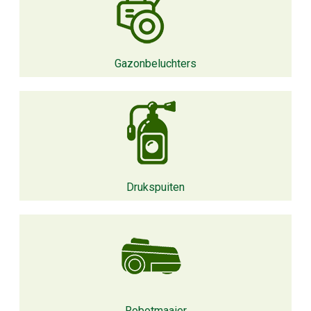
Gazonbeluchters
Drukspuiten
Robotmaaier