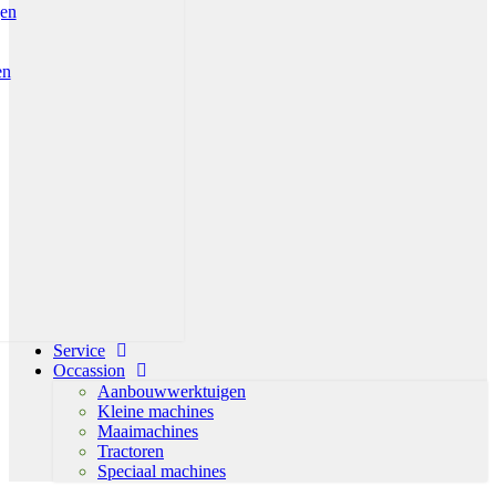
gen
en
Service
Occassion
Aanbouwwerktuigen
Kleine machines
Maaimachines
Tractoren
Speciaal machines