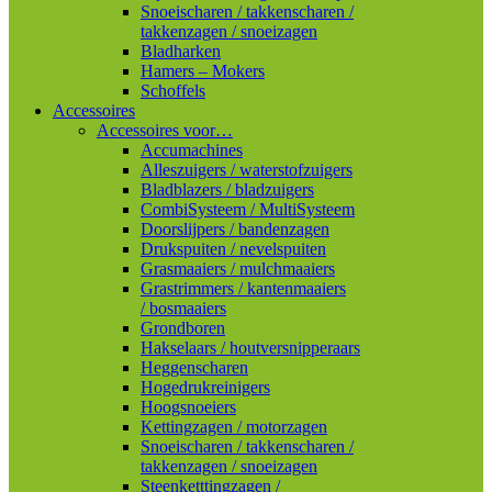
Snoeischaren / takkenscharen /
takkenzagen / snoeizagen
Bladharken
Hamers – Mokers
Schoffels
Accessoires
Accessoires voor…
Accumachines
Alleszuigers / waterstofzuigers
Bladblazers / bladzuigers
CombiSysteem / MultiSysteem
Doorslijpers / bandenzagen
Drukspuiten / nevelspuiten
Grasmaaiers / mulchmaaiers
Grastrimmers / kantenmaaiers
/ bosmaaiers
Grondboren
Hakselaars / houtversnipperaars
Heggenscharen
Hogedrukreinigers
Hoogsnoeiers
Kettingzagen / motorzagen
Snoeischaren / takkenscharen /
takkenzagen / snoeizagen
Steenketttingzagen /