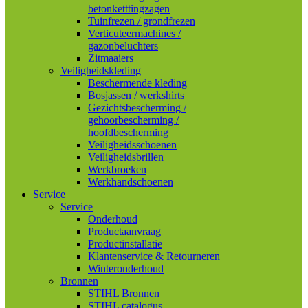
betonketttingzagen
Tuinfrezen / grondfrezen
Verticuteermachines /
gazonbeluchters
Zitmaaiers
Veiligheidskleding
Beschermende kleding
Bosjassen / werkshirts
Gezichtsbescherming /
gehoorbescherming /
hoofdbescherming
Veiligheidsschoenen
Veiligheidsbrillen
Werkbroeken
Werkhandschoenen
Service
Service
Onderhoud
Productaanvraag
Productinstallatie
Klantenservice & Retourneren
Winteronderhoud
Bronnen
STIHL Bronnen
STIHL catalogus