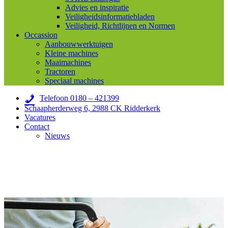
Advies en inspiratie
Veiligheidsinformatiebladen
Veiligheid, Richtlijnen en Normen
Occassion
Aanbouwwerktuigen
Kleine machines
Maaimachines
Tractoren
Speciaal machines
Telefoon 0180 – 421399
Schaapherderweg 6, 2988 CK Ridderkerk
Vacatures
Contact
Nieuws