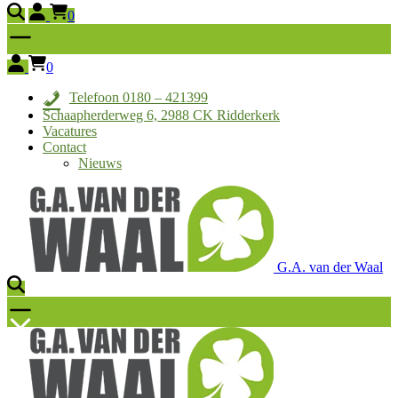
0
0
Telefoon 0180 – 421399
Schaapherderweg 6, 2988 CK Ridderkerk
Vacatures
Contact
Nieuws
G.A. van der Waal