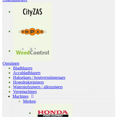
Opruimen
Bladblazers
Accubladblazers
Hakselaars / houtversnipperaars
Hogedrukreinigers
Waterstofzuigers / alleszuigers
Veegmachines
Machines
Merken