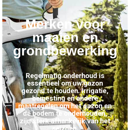
Merken voor
maaien en
grondbewerking
Regelmatig onderhoud is
essentieel om uw gazon
gezond te houden. Irrigatie,
bemesting en andere
maatregelen om het gazon en
de bodem te onderhouden,
zijn sterk afhankelijk van het
seizoen.