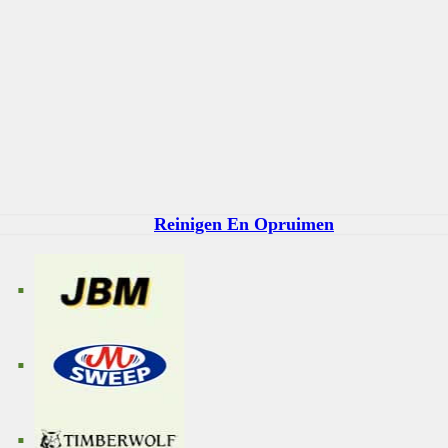
Reinigen En Opruimen