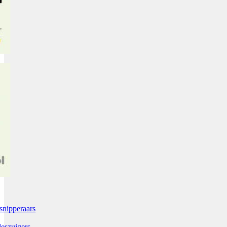
snipperaars
leszuigers