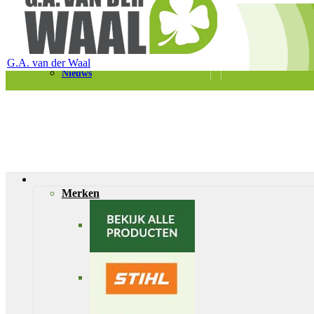
Telefoon 0180 – 421399
Schaapherderweg 6, 2988 CK Ridderkerk
Vacatures
Contact
G.A. van der Waal
Nieuws
Merken