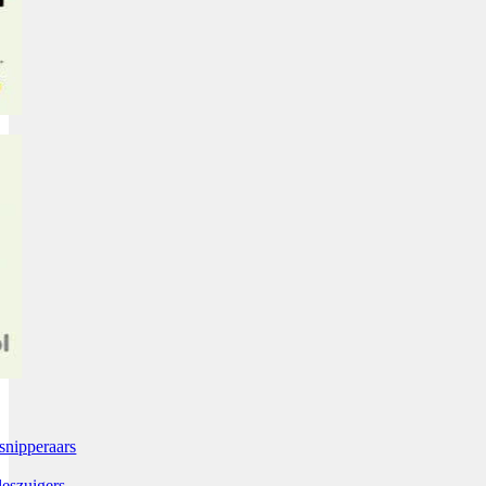
snipperaars
leszuigers