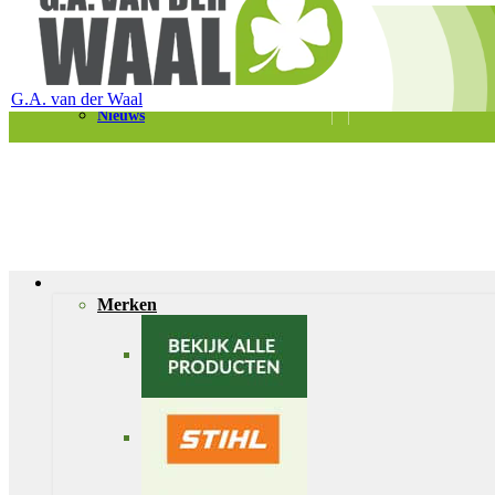
Telefoon 0180 – 421399
Schaapherderweg 6, 2988 CK Ridderkerk
Vacatures
Contact
G.A. van der Waal
Nieuws
Merken