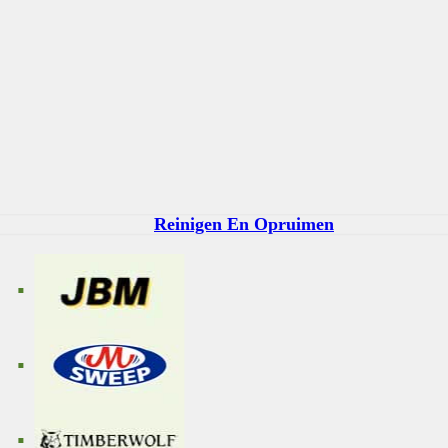
Reinigen En Opruimen