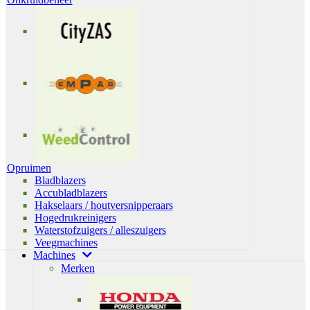
Opruimen
Bladblazers
Accubladblazers
Hakselaars / houtversnipperaars
Hogedrukreinigers
Waterstofzuigers / alleszuigers
Veegmachines
Machines
Merken