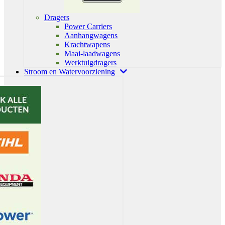
Dragers
Power Carriers
Aanhangwagens
Krachtwapens
Maai-laadwagens
Werktuigdragers
Stroom en Watervoorziening