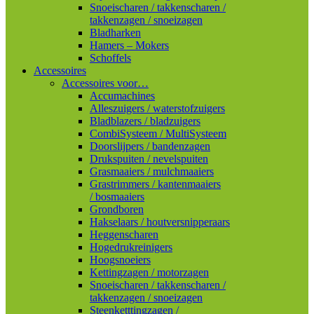
Snoeischaren / takkenscharen /
takkenzagen / snoeizagen
Bladharken
Hamers – Mokers
Schoffels
Accessoires
Accessoires voor…
Accumachines
Alleszuigers / waterstofzuigers
Bladblazers / bladzuigers
CombiSysteem / MultiSysteem
Doorslijpers / bandenzagen
Drukspuiten / nevelspuiten
Grasmaaiers / mulchmaaiers
Grastrimmers / kantenmaaiers
/ bosmaaiers
Grondboren
Hakselaars / houtversnipperaars
Heggenscharen
Hogedrukreinigers
Hoogsnoeiers
Kettingzagen / motorzagen
Snoeischaren / takkenscharen /
takkenzagen / snoeizagen
Steenketttingzagen /