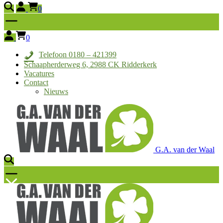
0
0
Telefoon 0180 – 421399
Schaapherderweg 6, 2988 CK Ridderkerk
Vacatures
Contact
Nieuws
G.A. van der Waal