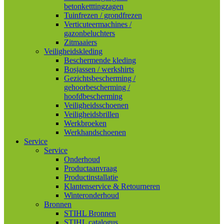
betonketttingzagen
Tuinfrezen / grondfrezen
Verticuteermachines /
gazonbeluchters
Zitmaaiers
Veiligheidskleding
Beschermende kleding
Bosjassen / werkshirts
Gezichtsbescherming /
gehoorbescherming /
hoofdbescherming
Veiligheidsschoenen
Veiligheidsbrillen
Werkbroeken
Werkhandschoenen
Service
Service
Onderhoud
Productaanvraag
Productinstallatie
Klantenservice & Retourneren
Winteronderhoud
Bronnen
STIHL Bronnen
STIHL catalogus