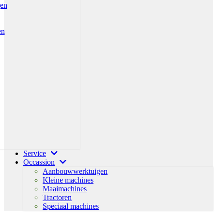
gen
en
Service
Occassion
Aanbouwwerktuigen
Kleine machines
Maaimachines
Tractoren
Speciaal machines