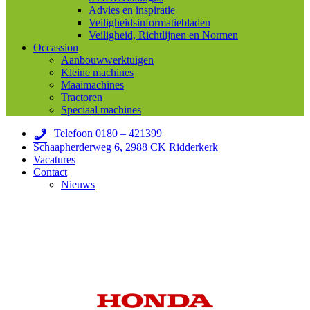
Advies en inspiratie
Veiligheidsinformatiebladen
Veiligheid, Richtlijnen en Normen
Occassion
Aanbouwwerktuigen
Kleine machines
Maaimachines
Tractoren
Speciaal machines
Telefoon 0180 – 421399
Schaapherderweg 6, 2988 CK Ridderkerk
Vacatures
Contact
Nieuws