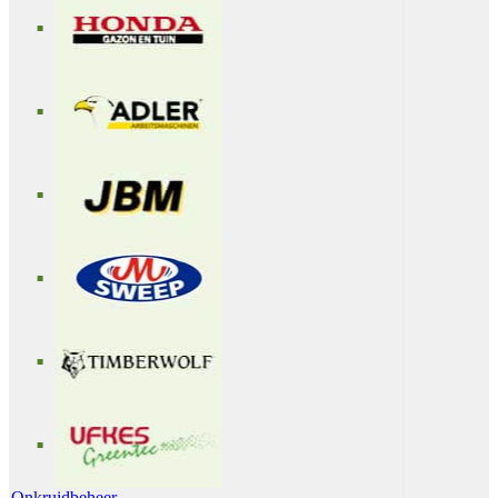
Onkruidbeheer