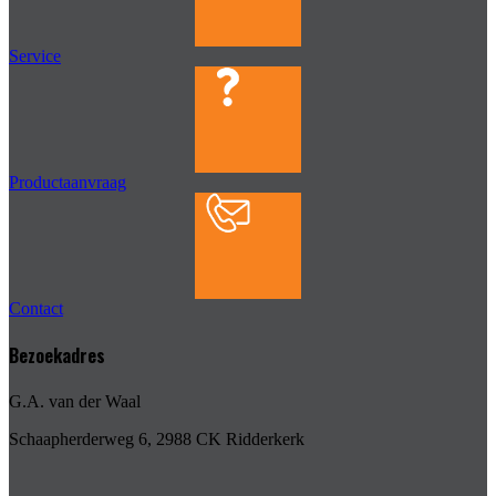
Service
Productaanvraag
Contact
Bezoekadres
G.A. van der Waal
Schaapherderweg 6, 2988 CK Ridderkerk