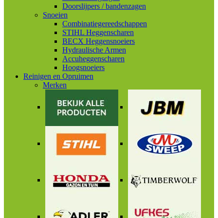
Doorslijpers / bandenzagen
Snoeien
Combinatiegereedschappen
STIHL Heggenscharen
BECX Heggensnoeiers
Hydraulische Armen
Accuheggenscharen
Hoogsnoeiers
Reinigen en Opruimen
Merken