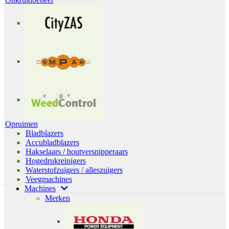
Opruimen
Bladblazers
Accubladblazers
Hakselaars / houtversnipperaars
Hogedrukreinigers
Waterstofzuigers / alleszuigers
Veegmachines
Machines
Merken