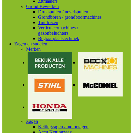
Zitmaaiers
Grond Bewerken
Drukspuiten / nevelspuiten
Grondboren / grondboormachines
Tuinfrezen
Verticuteermachines /
gazonbeluchters
Begraafplaatstechniek
Zagen en snoeien
Merken
Zagen
Kettingzagen / motorzagen
Accu Kettingzaag