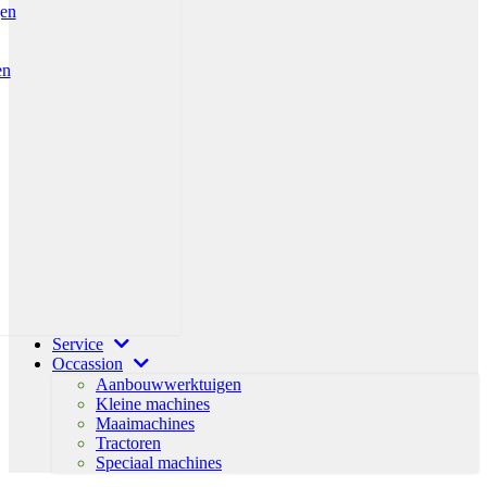
gen
en
Service
Occassion
Aanbouwwerktuigen
Kleine machines
Maaimachines
Tractoren
Speciaal machines