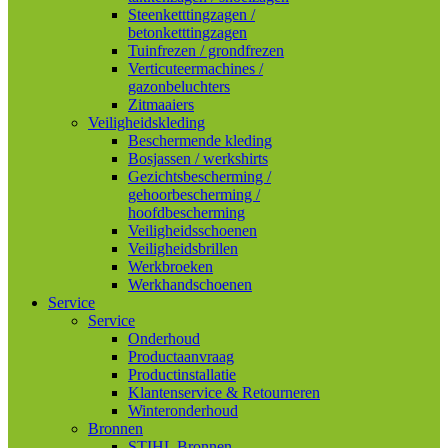
Steenketttingzagen /
betonketttingzagen
Tuinfrezen / grondfrezen
Verticuteermachines /
gazonbeluchters
Zitmaaiers
Veiligheidskleding
Beschermende kleding
Bosjassen / werkshirts
Gezichtsbescherming /
gehoorbescherming /
hoofdbescherming
Veiligheidsschoenen
Veiligheidsbrillen
Werkbroeken
Werkhandschoenen
Service
Service
Onderhoud
Productaanvraag
Productinstallatie
Klantenservice & Retourneren
Winteronderhoud
Bronnen
STIHL Bronnen