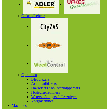
Onkruidbeheer
Opruimen
Bladblazers
Accubladblazers
Hakselaars / houtversnipperaars
Hogedrukreinigers
Waterstofzuigers / alleszuigers
Veegmachines
Machines