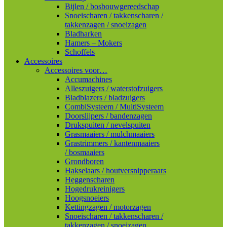
Bijlen / bosbouwgereedschap
Snoeischaren / takkenscharen /
takkenzagen / snoeizagen
Bladharken
Hamers – Mokers
Schoffels
Accessoires
Accessoires voor…
Accumachines
Alleszuigers / waterstofzuigers
Bladblazers / bladzuigers
CombiSysteem / MultiSysteem
Doorslijpers / bandenzagen
Drukspuiten / nevelspuiten
Grasmaaiers / mulchmaaiers
Grastrimmers / kantenmaaiers
/ bosmaaiers
Grondboren
Hakselaars / houtversnipperaars
Heggenscharen
Hogedrukreinigers
Hoogsnoeiers
Kettingzagen / motorzagen
Snoeischaren / takkenscharen /
takkenzagen / snoeizagen