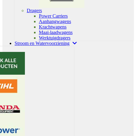
Dragers
Power Carriers
Aanhangwagens
Krachtwapens
Maai-laadwagens
Werktuigdragers
Stroom en Watervoorziening