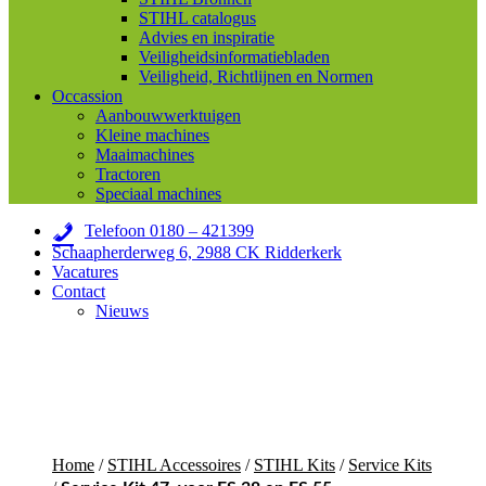
STIHL catalogus
Advies en inspiratie
Veiligheidsinformatiebladen
Veiligheid, Richtlijnen en Normen
Occassion
Aanbouwwerktuigen
Kleine machines
Maaimachines
Tractoren
Speciaal machines
Telefoon 0180 – 421399
Schaapherderweg 6, 2988 CK Ridderkerk
Vacatures
Contact
Nieuws
Home
/
STIHL Accessoires
/
STIHL Kits
/
Service Kits