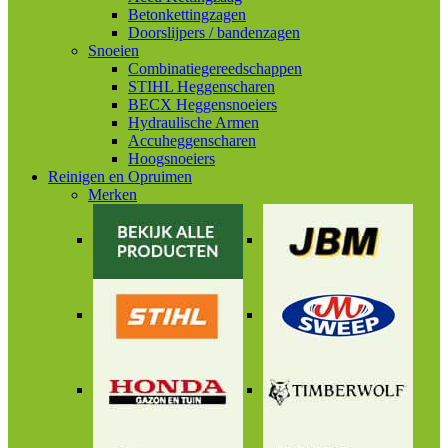
Betonkettingzagen
Doorslijpers / bandenzagen
Snoeien
Combinatiegereedschappen
STIHL Heggenscharen
BECX Heggensnoeiers
Hydraulische Armen
Accuheggenscharen
Hoogsnoeiers
Reinigen en Opruimen
Merken