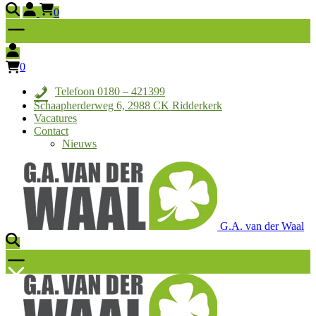
0
0
Telefoon 0180 – 421399
Schaapherderweg 6, 2988 CK Ridderkerk
Vacatures
Contact
Nieuws
G.A. van der Waal