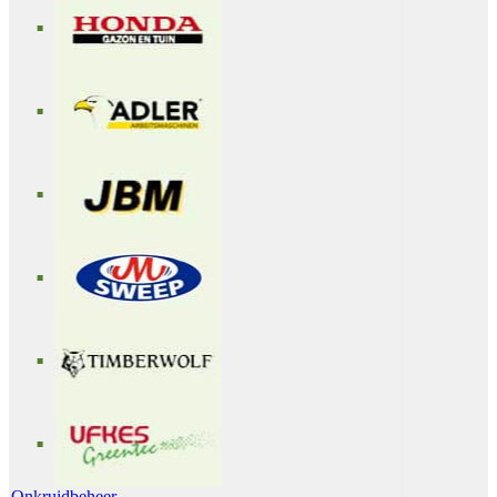
Onkruidbeheer