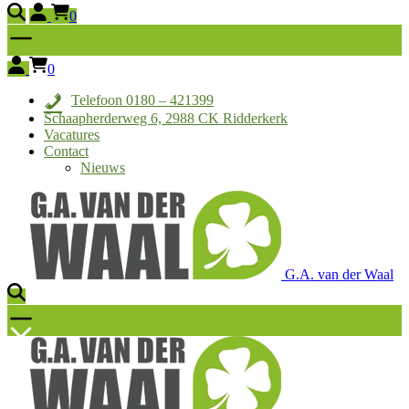
0
0
Telefoon 0180 – 421399
Schaapherderweg 6, 2988 CK Ridderkerk
Vacatures
Contact
Nieuws
G.A. van der Waal