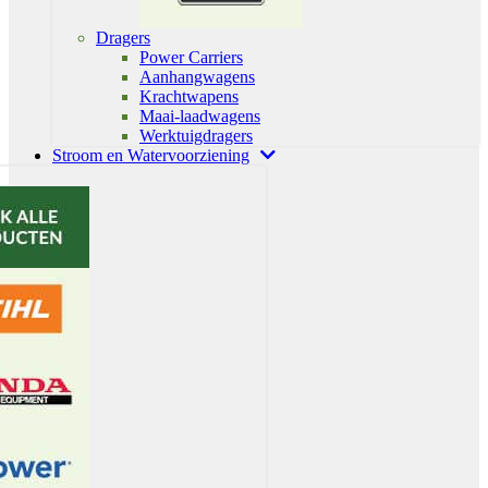
Dragers
Power Carriers
Aanhangwagens
Krachtwapens
Maai-laadwagens
Werktuigdragers
Stroom en Watervoorziening