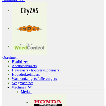
Opruimen
Bladblazers
Accubladblazers
Hakselaars / houtversnipperaars
Hogedrukreinigers
Waterstofzuigers / alleszuigers
Veegmachines
Machines
Merken