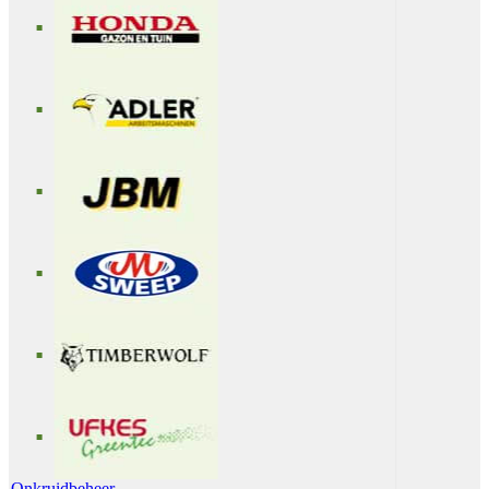
Onkruidbeheer