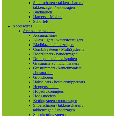
Snoeischaren / takkenscharen /
takkenzagen / snoeizagen
Bladharken
Hamers – Mokers
Schoffels
Accessoires
Accessoires voor…
Accumachines
Alleszuigers / waterstofzuigers
Bladblazers / bladzuigers
CombiSysteem / MultiSysteem
Doorslijpers / bandenzagen
Drukspuiten / nevelspuiten
Grasmaaiers / mulchmaaiers
Grastrimmers / kantenmaaiers
/ bosmaaiers
Grondboren
Hakselaars / houtversnipperaars
Heggenscharen
Hogedrukreinigers
Hoogsnoeiers
Kettingzagen / motorzagen
Snoeischaren / takkenscharen /
takkenzagen / snoeizagen
Steenketttingzagen /