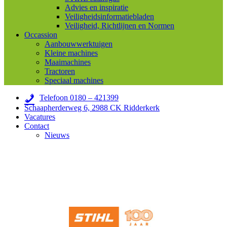
Advies en inspiratie
Veiligheidsinformatiebladen
Veiligheid, Richtlijnen en Normen
Occassion
Aanbouwwerktuigen
Kleine machines
Maaimachines
Tractoren
Speciaal machines
Telefoon 0180 – 421399
Schaapherderweg 6, 2988 CK Ridderkerk
Vacatures
Contact
Nieuws