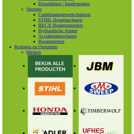
Doorslijpers / bandenzagen
Snoeien
Combinatiegereedschappen
STIHL Heggenscharen
BECX Heggensnoeiers
Hydraulische Armen
Accuheggenscharen
Hoogsnoeiers
Reinigen en Opruimen
Merken