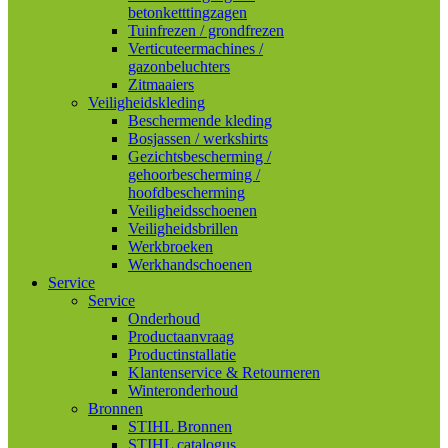
betonketttingzagen
Tuinfrezen / grondfrezen
Verticuteermachines /
gazonbeluchters
Zitmaaiers
Veiligheidskleding
Beschermende kleding
Bosjassen / werkshirts
Gezichtsbescherming /
gehoorbescherming /
hoofdbescherming
Veiligheidsschoenen
Veiligheidsbrillen
Werkbroeken
Werkhandschoenen
Service
Service
Onderhoud
Productaanvraag
Productinstallatie
Klantenservice & Retourneren
Winteronderhoud
Bronnen
STIHL Bronnen
STIHL catalogus