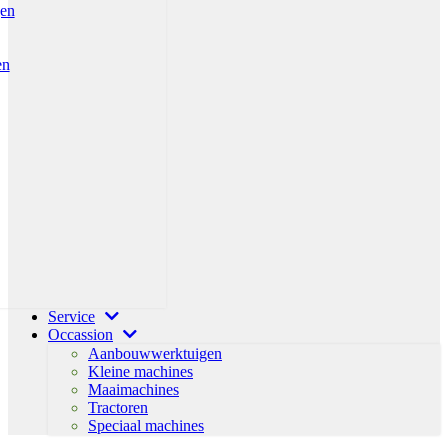
gen
en
Service
Occassion
Aanbouwwerktuigen
Kleine machines
Maaimachines
Tractoren
Speciaal machines