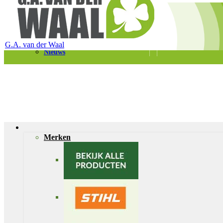
Telefoon 0180 – 421399
Schaapherderweg 6, 2988 CK Ridderkerk
Vacatures
Contact
G.A. van der Waal
Nieuws
Merken