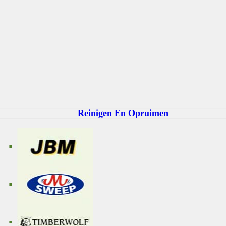
Reinigen En Opruimen