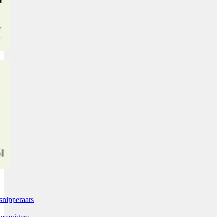
snipperaars
leszuigers