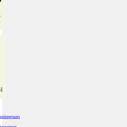
snipperaars
leszuigers