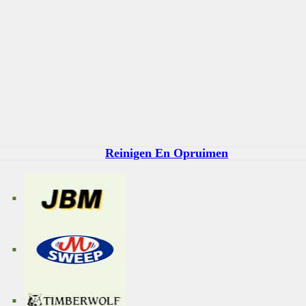
Reinigen En Opruimen