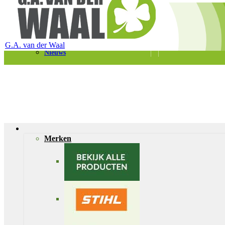
Telefoon 0180 – 421399
Schaapherderweg 6, 2988 CK Ridderkerk
Vacatures
Contact
G.A. van der Waal
Nieuws
Merken