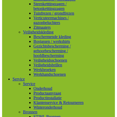
Steenketttingzagen /
betonketttingzagen
Tuinfrezen / grondfrezen
Verticuteermachines /
gazonbeluchters
Zitmaaiers
Veiligheidskleding
Beschermende kleding
Bosjassen / werkshirts
Gezichtsbescherming /
gehoorbescherming /
hoofdbescherming
Veiligheidsschoenen
Veiligheidsbrillen
Werkbroeken
Werkhandschoenen
Service
Service
Onderhoud
Productaanvraag
Productinstallatie
Klantenservice & Retourneren
Winteronderhoud
Bronnen
STIHL Bronnen