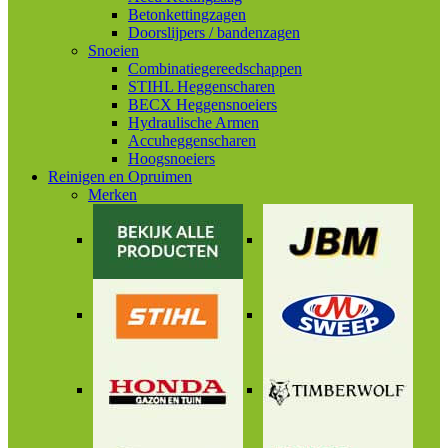
Betonkettingzagen
Doorslijpers / bandenzagen
Snoeien
Combinatiegereedschappen
STIHL Heggenscharen
BECX Heggensnoeiers
Hydraulische Armen
Accuheggenscharen
Hoogsnoeiers
Reinigen en Opruimen
Merken