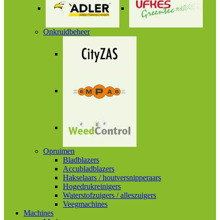
Onkruidbeheer
Opruimen
Bladblazers
Accubladblazers
Hakselaars / houtversnipperaars
Hogedrukreinigers
Waterstofzuigers / alleszuigers
Veegmachines
Machines