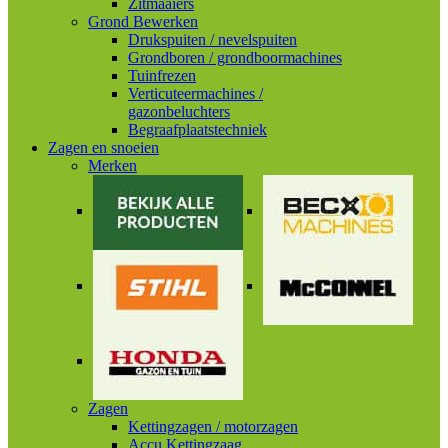
Zitmaaiers
Grond Bewerken
Drukspuiten / nevelspuiten
Grondboren / grondboormachines
Tuinfrezen
Verticuteermachines /
gazonbeluchters
Begraafplaatstechniek
Zagen en snoeien
Merken
Zagen
Kettingzagen / motorzagen
Accu Kettingzaag