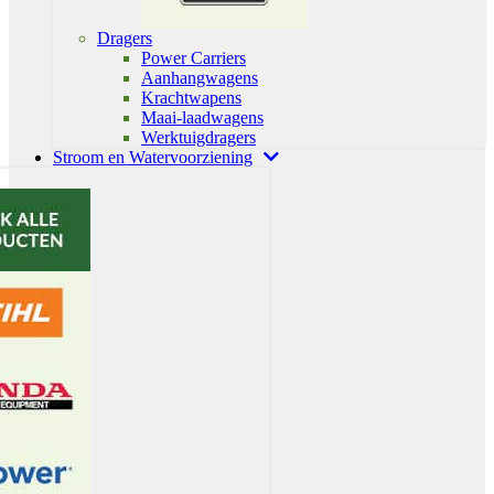
Dragers
Power Carriers
Aanhangwagens
Krachtwapens
Maai-laadwagens
Werktuigdragers
Stroom en Watervoorziening