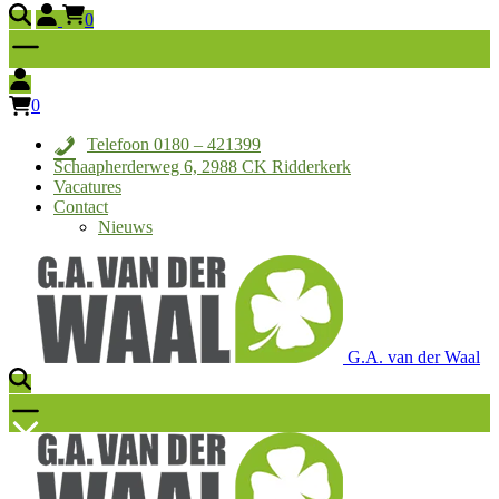
0
0
Telefoon 0180 – 421399
Schaapherderweg 6, 2988 CK Ridderkerk
Vacatures
Contact
Nieuws
G.A. van der Waal