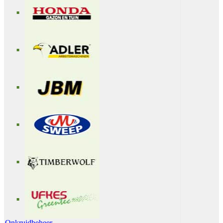
Onkruidbeheer