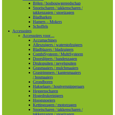
Bijlen / bosbouwgereedschap
Snoeischaren / takkenscharen /
takkenzagen / snoeizagen
Bladharken
Hamers – Mokers
Schoffels
Accessoires
Accessoires voor…
Accumachines
Alleszuigers / waterstofzuigers
Bladblazers / bladzuigers
CombiSysteem / MultiSysteem
Doorslijpers / bandenzagen
Drukspuiten / nevelspuiten
Grasmaaiers / mulchmaaiers
Grastrimmers / kantenmaaiers
/ bosmaaiers
Grondboren
Hakselaars / houtversnipperaars
Heggenscharen
Hogedrukreinigers
Hoogsnoeiers
Kettingzagen / motorzagen
Snoeischaren / takkenscharen /
takkenzagen / snoeizagen