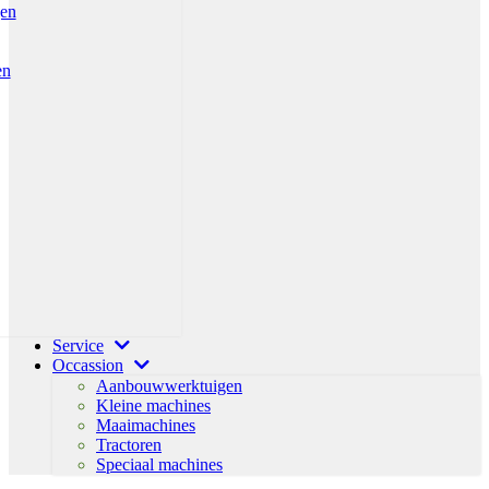
gen
en
Service
Occassion
Aanbouwwerktuigen
Kleine machines
Maaimachines
Tractoren
Speciaal machines