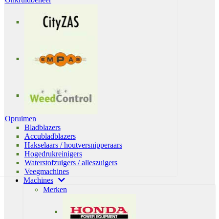
Opruimen
Bladblazers
Accubladblazers
Hakselaars / houtversnipperaars
Hogedrukreinigers
Waterstofzuigers / alleszuigers
Veegmachines
Machines
Merken