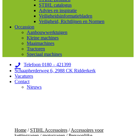
STIHL catalogus
Advies en inspiratie
Veiligheidsinformatiebladen
Veiligheid, Richtlijnen en Normen
Occassion
Aanbouwwerktuigen
Kleine machines
Maaimachines
Tractoren
Speciaal machines
Telefoon 0180 – 421399
Schaapherderweg 6, 2988 CK Ridderkerk
Vacatures
Contact
Nieuws
Home
/
STIHL Accessoires
/
Accessoires voor
kettingzagen / motorzagen
/
Persoonlijke