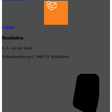
Contact
Bezoekadres
G.A. van der Waal
Schaapherderweg 6, 2988 CK Ridderkerk