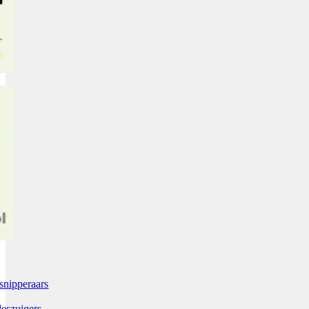
snipperaars
leszuigers