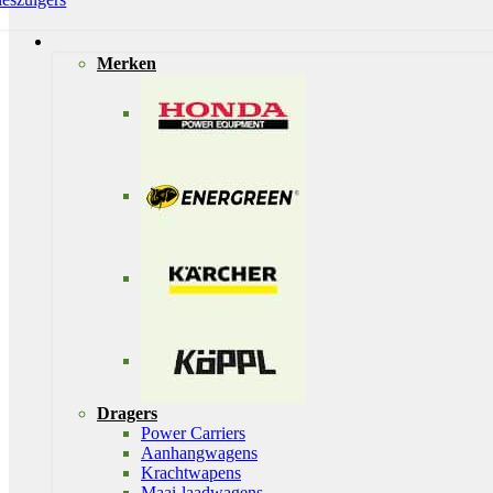
Merken
Dragers
Power Carriers
Aanhangwagens
Krachtwapens
Maai-laadwagens