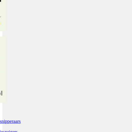
snipperaars
leszuigers