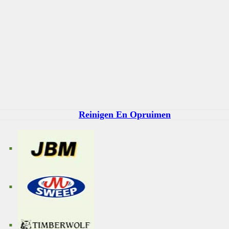
Reinigen En Opruimen