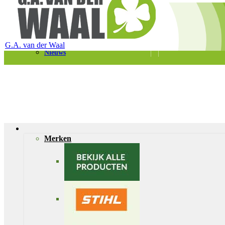
Telefoon 0180 – 421399
Schaapherderweg 6, 2988 CK Ridderkerk
Vacatures
Contact
G.A. van der Waal
Nieuws
Merken