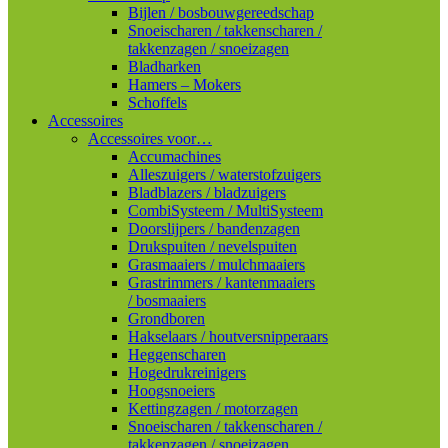
Bijlen / bosbouwgereedschap
Snoeischaren / takkenscharen /
takkenzagen / snoeizagen
Bladharken
Hamers – Mokers
Schoffels
Accessoires
Accessoires voor…
Accumachines
Alleszuigers / waterstofzuigers
Bladblazers / bladzuigers
CombiSysteem / MultiSysteem
Doorslijpers / bandenzagen
Drukspuiten / nevelspuiten
Grasmaaiers / mulchmaaiers
Grastrimmers / kantenmaaiers
/ bosmaaiers
Grondboren
Hakselaars / houtversnipperaars
Heggenscharen
Hogedrukreinigers
Hoogsnoeiers
Kettingzagen / motorzagen
Snoeischaren / takkenscharen /
takkenzagen / snoeizagen