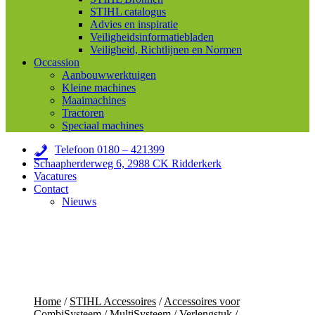
STIHL catalogus
Advies en inspiratie
Veiligheidsinformatiebladen
Veiligheid, Richtlijnen en Normen
Occassion
Aanbouwwerktuigen
Kleine machines
Maaimachines
Tractoren
Speciaal machines
Telefoon 0180 – 421399
Schaapherderweg 6, 2988 CK Ridderkerk
Vacatures
Contact
Nieuws
Home
/
STIHL Accessoires
/
Accessoires voor
CombiSysteem / MultiSysteem
/
Verlengstuk
/