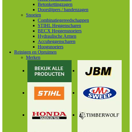
Betonkettingzagen
Doorslijpers / bandenzagen
Snoeien
Combinatiegereedschappen
STIHL Heggenscharen
BECX Heggensnoeiers
Hydraulische Armen
Accuheggenscharen
Hoogsnoeiers
Reinigen en Opruimen
Merken