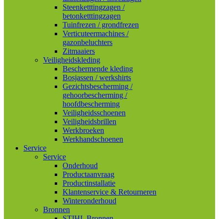
Steenketttingzagen /
betonketttingzagen
Tuinfrezen / grondfrezen
Verticuteermachines /
gazonbeluchters
Zitmaaiers
Veiligheidskleding
Beschermende kleding
Bosjassen / werkshirts
Gezichtsbescherming /
gehoorbescherming /
hoofdbescherming
Veiligheidsschoenen
Veiligheidsbrillen
Werkbroeken
Werkhandschoenen
Service
Service
Onderhoud
Productaanvraag
Productinstallatie
Klantenservice & Retourneren
Winteronderhoud
Bronnen
STIHL Bronnen