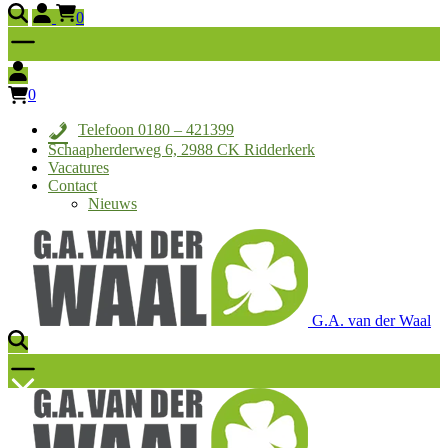
0
0
Telefoon 0180 – 421399
Schaapherderweg 6, 2988 CK Ridderkerk
Vacatures
Contact
Nieuws
G.A. van der Waal