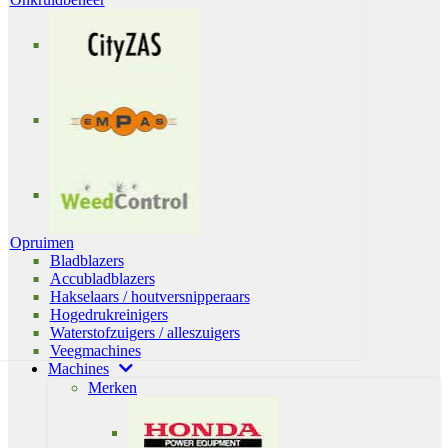
Opruimen
Bladblazers
Accubladblazers
Hakselaars / houtversnipperaars
Hogedrukreinigers
Waterstofzuigers / alleszuigers
Veegmachines
Machines
Merken