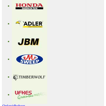
Onkruidbeheer