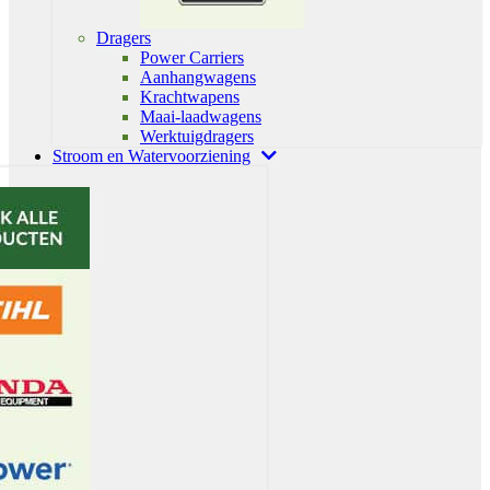
Dragers
Power Carriers
Aanhangwagens
Krachtwapens
Maai-laadwagens
Werktuigdragers
Stroom en Watervoorziening