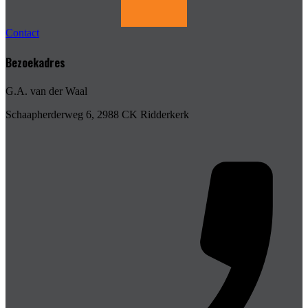
Contact
Bezoekadres
G.A. van der Waal
Schaapherderweg 6, 2988 CK Ridderkerk