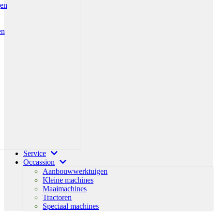
gen
en
Service
Occassion
Aanbouwwerktuigen
Kleine machines
Maaimachines
Tractoren
Speciaal machines