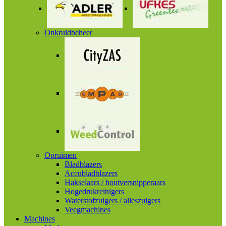
Onkruidbeheer
Opruimen
Bladblazers
Accubladblazers
Hakselaars / houtversnipperaars
Hogedrukreinigers
Waterstofzuigers / alleszuigers
Veegmachines
Machines