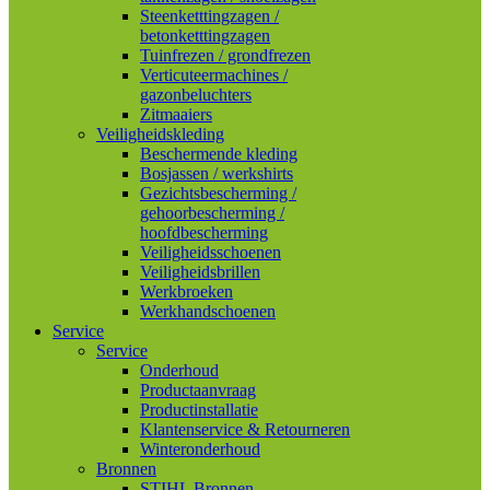
Steenketttingzagen /
betonketttingzagen
Tuinfrezen / grondfrezen
Verticuteermachines /
gazonbeluchters
Zitmaaiers
Veiligheidskleding
Beschermende kleding
Bosjassen / werkshirts
Gezichtsbescherming /
gehoorbescherming /
hoofdbescherming
Veiligheidsschoenen
Veiligheidsbrillen
Werkbroeken
Werkhandschoenen
Service
Service
Onderhoud
Productaanvraag
Productinstallatie
Klantenservice & Retourneren
Winteronderhoud
Bronnen
STIHL Bronnen