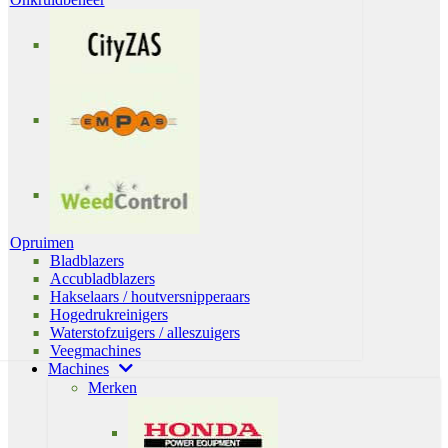
Opruimen
Bladblazers
Accubladblazers
Hakselaars / houtversnipperaars
Hogedrukreinigers
Waterstofzuigers / alleszuigers
Veegmachines
Machines
Merken