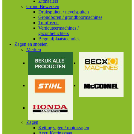
Zitmaaiers
Grond Bewerken
Drukspuiten / nevelspuiten
Grondboren / grondboormachines
Tuinfrezen
Verticuteermachines /
gazonbeluchters
Begraafplaatstechniek
Zagen en snoeien
Merken
Zagen
Kettingzagen / motorzagen
Accu Kettingzaag