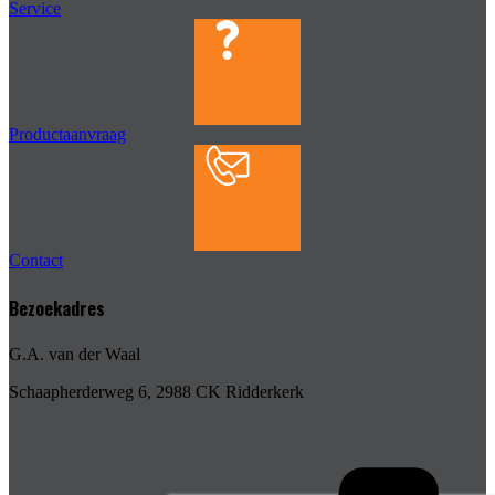
Service
Productaanvraag
Contact
Bezoekadres
G.A. van der Waal
Schaapherderweg 6, 2988 CK Ridderkerk