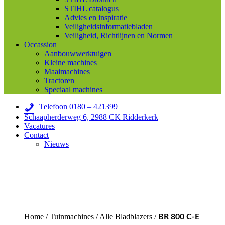
STIHL catalogus
Advies en inspiratie
Veiligheidsinformatiebladen
Veiligheid, Richtlijnen en Normen
Occassion
Aanbouwwerktuigen
Kleine machines
Maaimachines
Tractoren
Speciaal machines
Telefoon 0180 – 421399
Schaapherderweg 6, 2988 CK Ridderkerk
Vacatures
Contact
Nieuws
Home
/
Tuinmachines
/
Alle Bladblazers
/
BR 800 C-E