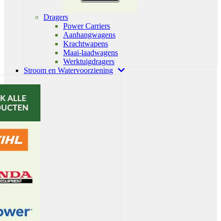
Dragers
Power Carriers
Aanhangwagens
Krachtwapens
Maai-laadwagens
Werktuigdragers
Stroom en Watervoorziening