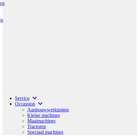
gen
en
Service
Occassion
Aanbouwwerktuigen
Kleine machines
Maaimachines
Tractoren
Speciaal machines