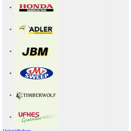
Onkruidbeheer