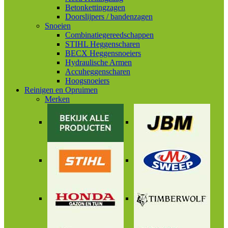
Betonkettingzagen
Doorslijpers / bandenzagen
Snoeien
Combinatiegereedschappen
STIHL Heggenscharen
BECX Heggensnoeiers
Hydraulische Armen
Accuheggenscharen
Hoogsnoeiers
Reinigen en Opruimen
Merken