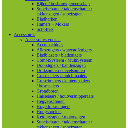
Bijlen / bosbouwgereedschap
Snoeischaren / takkenscharen /
takkenzagen / snoeizagen
Bladharken
Hamers – Mokers
Schoffels
Accessoires
Accessoires voor…
Accumachines
Alleszuigers / waterstofzuigers
Bladblazers / bladzuigers
CombiSysteem / MultiSysteem
Doorslijpers / bandenzagen
Drukspuiten / nevelspuiten
Grasmaaiers / mulchmaaiers
Grastrimmers / kantenmaaiers
/ bosmaaiers
Grondboren
Hakselaars / houtversnipperaars
Heggenscharen
Hogedrukreinigers
Hoogsnoeiers
Kettingzagen / motorzagen
Snoeischaren / takkenscharen /
takkenzagen / snoeizagen