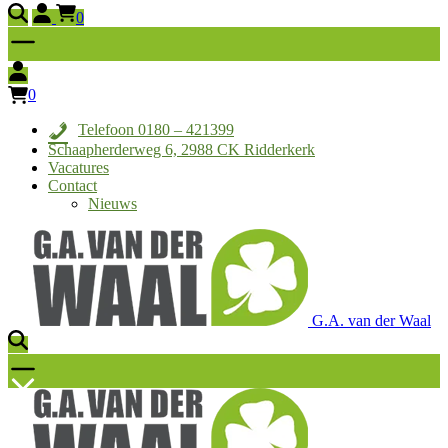
0
0
Telefoon 0180 – 421399
Schaapherderweg 6, 2988 CK Ridderkerk
Vacatures
Contact
Nieuws
G.A. van der Waal