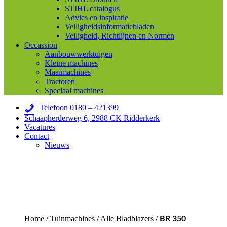
STIHL catalogus
Advies en inspiratie
Veiligheidsinformatiebladen
Veiligheid, Richtlijnen en Normen
Occassion
Aanbouwwerktuigen
Kleine machines
Maaimachines
Tractoren
Speciaal machines
Telefoon 0180 – 421399
Schaapherderweg 6, 2988 CK Ridderkerk
Vacatures
Contact
Nieuws
Home
/
Tuinmachines
/
Alle Bladblazers
/
BR 350