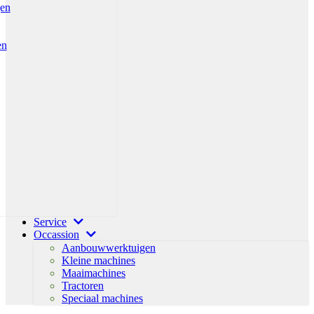
gen
en
Service
Occassion
Aanbouwwerktuigen
Kleine machines
Maaimachines
Tractoren
Speciaal machines