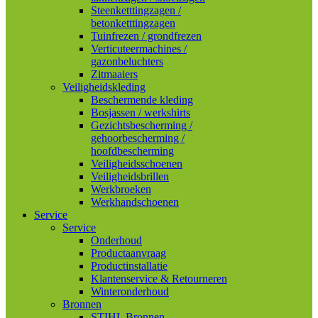
Steenketttingzagen /
betonketttingzagen
Tuinfrezen / grondfrezen
Verticuteermachines /
gazonbeluchters
Zitmaaiers
Veiligheidskleding
Beschermende kleding
Bosjassen / werkshirts
Gezichtsbescherming /
gehoorbescherming /
hoofdbescherming
Veiligheidsschoenen
Veiligheidsbrillen
Werkbroeken
Werkhandschoenen
Service
Service
Onderhoud
Productaanvraag
Productinstallatie
Klantenservice & Retourneren
Winteronderhoud
Bronnen
STIHL Bronnen