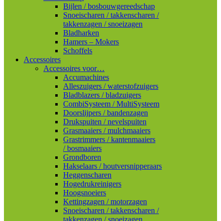
Bijlen / bosbouwgereedschap
Snoeischaren / takkenscharen /
takkenzagen / snoeizagen
Bladharken
Hamers – Mokers
Schoffels
Accessoires
Accessoires voor…
Accumachines
Alleszuigers / waterstofzuigers
Bladblazers / bladzuigers
CombiSysteem / MultiSysteem
Doorslijpers / bandenzagen
Drukspuiten / nevelspuiten
Grasmaaiers / mulchmaaiers
Grastrimmers / kantenmaaiers
/ bosmaaiers
Grondboren
Hakselaars / houtversnipperaars
Heggenscharen
Hogedrukreinigers
Hoogsnoeiers
Kettingzagen / motorzagen
Snoeischaren / takkenscharen /
takkenzagen / snoeizagen