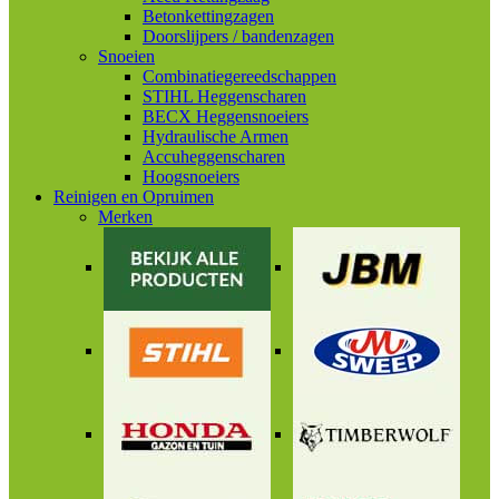
Betonkettingzagen
Doorslijpers / bandenzagen
Snoeien
Combinatiegereedschappen
STIHL Heggenscharen
BECX Heggensnoeiers
Hydraulische Armen
Accuheggenscharen
Hoogsnoeiers
Reinigen en Opruimen
Merken