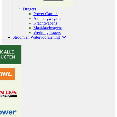
Dragers
Power Carriers
Aanhangwagens
Krachtwapens
Maai-laadwagens
Werktuigdragers
Stroom en Watervoorziening