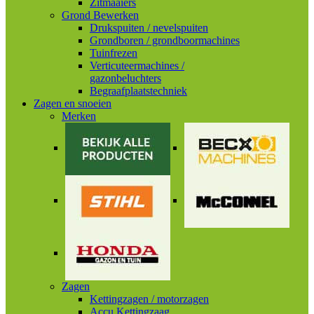
Zitmaaiers
Grond Bewerken
Drukspuiten / nevelspuiten
Grondboren / grondboormachines
Tuinfrezen
Verticuteermachines /
gazonbeluchters
Begraafplaatstechniek
Zagen en snoeien
Merken
Zagen
Kettingzagen / motorzagen
Accu Kettingzaag