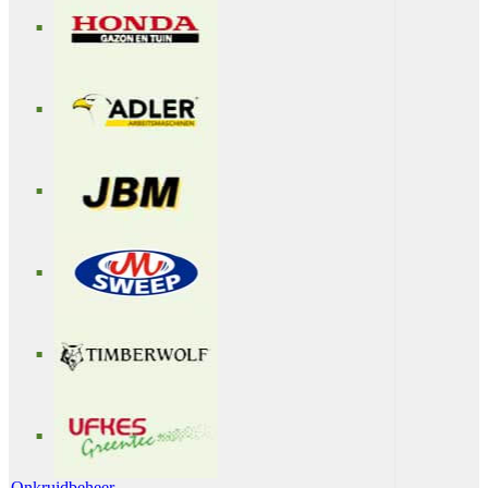
Onkruidbeheer