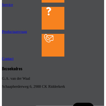
Service
Productaanvraag
Contact
Bezoekadres
G.A. van der Waal
Schaapherderweg 6, 2988 CK Ridderkerk