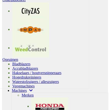
Opruimen
Bladblazers
Accubladblazers
Hakselaars / houtversnipperaars
Hogedrukreinigers
Waterstofzuigers / alleszuigers
Veegmachines
Machines
Merken