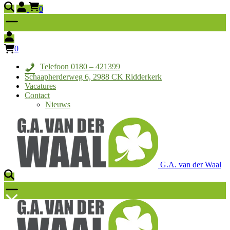
0
0
Telefoon 0180 – 421399
Schaapherderweg 6, 2988 CK Ridderkerk
Vacatures
Contact
Nieuws
G.A. van der Waal