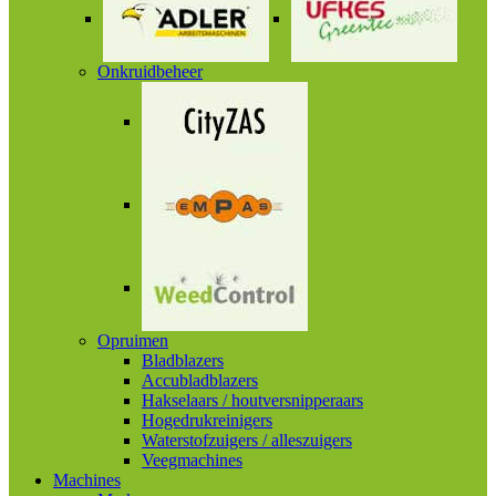
Onkruidbeheer
Opruimen
Bladblazers
Accubladblazers
Hakselaars / houtversnipperaars
Hogedrukreinigers
Waterstofzuigers / alleszuigers
Veegmachines
Machines