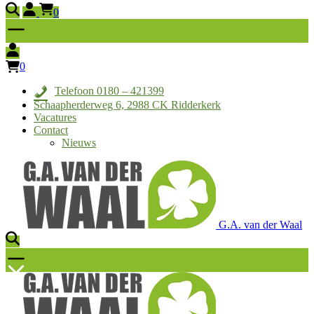
0
0
Telefoon 0180 – 421399
Schaapherderweg 6, 2988 CK Ridderkerk
Vacatures
Contact
Nieuws
G.A. van der Waal