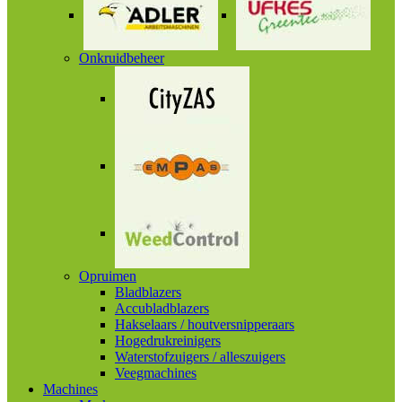
Onkruidbeheer
Opruimen
Bladblazers
Accubladblazers
Hakselaars / houtversnipperaars
Hogedrukreinigers
Waterstofzuigers / alleszuigers
Veegmachines
Machines