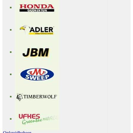
Onkruidbeheer