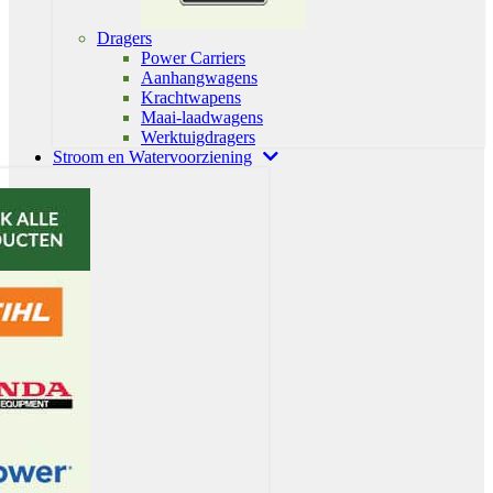
Dragers
Power Carriers
Aanhangwagens
Krachtwapens
Maai-laadwagens
Werktuigdragers
Stroom en Watervoorziening