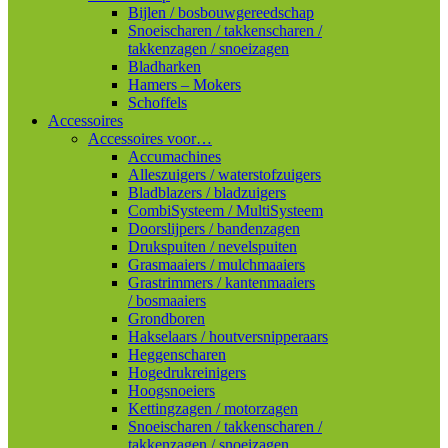
Bijlen / bosbouwgereedschap
Snoeischaren / takkenscharen /
takkenzagen / snoeizagen
Bladharken
Hamers – Mokers
Schoffels
Accessoires
Accessoires voor…
Accumachines
Alleszuigers / waterstofzuigers
Bladblazers / bladzuigers
CombiSysteem / MultiSysteem
Doorslijpers / bandenzagen
Drukspuiten / nevelspuiten
Grasmaaiers / mulchmaaiers
Grastrimmers / kantenmaaiers
/ bosmaaiers
Grondboren
Hakselaars / houtversnipperaars
Heggenscharen
Hogedrukreinigers
Hoogsnoeiers
Kettingzagen / motorzagen
Snoeischaren / takkenscharen /
takkenzagen / snoeizagen