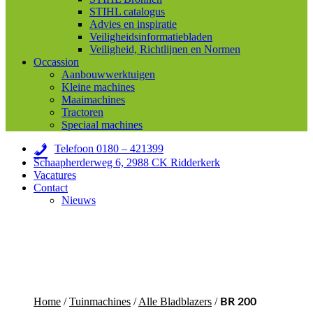
STIHL catalogus
Advies en inspiratie
Veiligheidsinformatiebladen
Veiligheid, Richtlijnen en Normen
Occassion
Aanbouwwerktuigen
Kleine machines
Maaimachines
Tractoren
Speciaal machines
Telefoon 0180 – 421399
Schaapherderweg 6, 2988 CK Ridderkerk
Vacatures
Contact
Nieuws
Home
/
Tuinmachines
/
Alle Bladblazers
/
BR 200