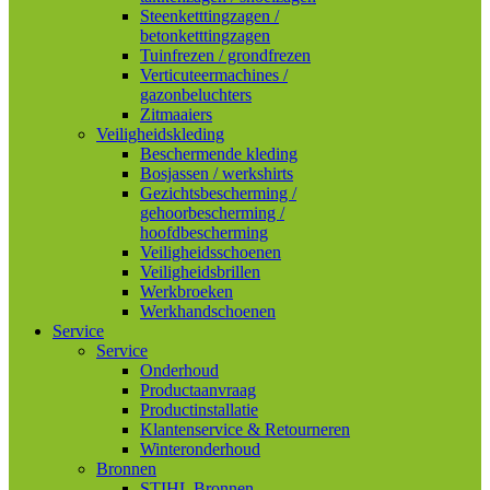
Steenketttingzagen /
betonketttingzagen
Tuinfrezen / grondfrezen
Verticuteermachines /
gazonbeluchters
Zitmaaiers
Veiligheidskleding
Beschermende kleding
Bosjassen / werkshirts
Gezichtsbescherming /
gehoorbescherming /
hoofdbescherming
Veiligheidsschoenen
Veiligheidsbrillen
Werkbroeken
Werkhandschoenen
Service
Service
Onderhoud
Productaanvraag
Productinstallatie
Klantenservice & Retourneren
Winteronderhoud
Bronnen
STIHL Bronnen