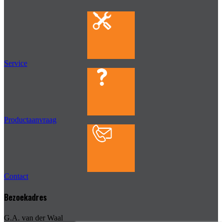
Service
Productaanvraag
Contact
Bezoekadres
G.A. van der Waal