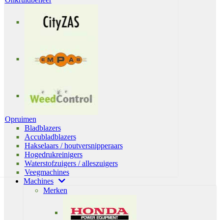
Opruimen
Bladblazers
Accubladblazers
Hakselaars / houtversnipperaars
Hogedrukreinigers
Waterstofzuigers / alleszuigers
Veegmachines
Machines
Merken