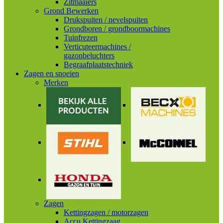
Zitmaaiers
Grond Bewerken
Drukspuiten / nevelspuiten
Grondboren / grondboormachines
Tuinfrezen
Verticuteermachines /
gazonbeluchters
Begraafplaatstechniek
Zagen en snoeien
Merken
Zagen
Kettingzagen / motorzagen
Accu Kettingzaag