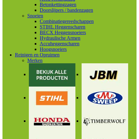
Betonkettingzagen
Doorslijpers / bandenzagen
Snoeien
Combinatiegereedschappen
STIHL Heggenscharen
BECX Heggensnoeiers
Hydraulische Armen
Accuheggenscharen
Hoogsnoeiers
Reinigen en Opruimen
Merken