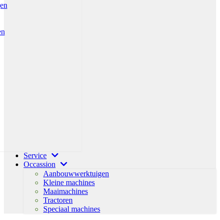
gen
en
Service
Occassion
Aanbouwwerktuigen
Kleine machines
Maaimachines
Tractoren
Speciaal machines