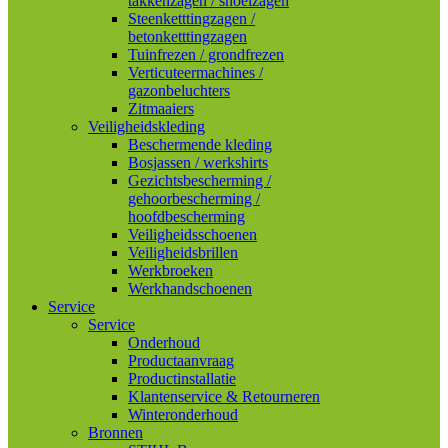
takkenzagen / snoeizagen
Steenketttingzagen /
betonketttingzagen
Tuinfrezen / grondfrezen
Verticuteermachines /
gazonbeluchters
Zitmaaiers
Veiligheidskleding
Beschermende kleding
Bosjassen / werkshirts
Gezichtsbescherming /
gehoorbescherming /
hoofdbescherming
Veiligheidsschoenen
Veiligheidsbrillen
Werkbroeken
Werkhandschoenen
Service
Service
Onderhoud
Productaanvraag
Productinstallatie
Klantenservice & Retourneren
Winteronderhoud
Bronnen