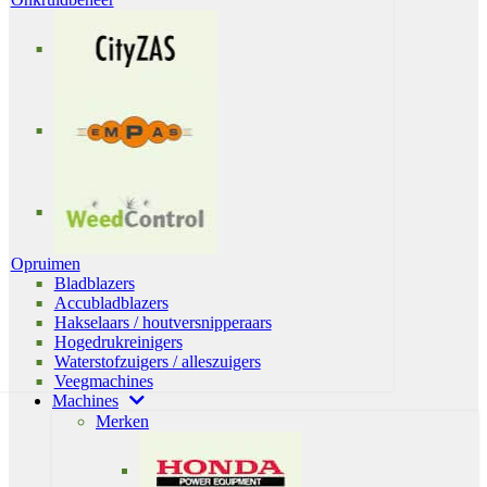
Opruimen
Bladblazers
Accubladblazers
Hakselaars / houtversnipperaars
Hogedrukreinigers
Waterstofzuigers / alleszuigers
Veegmachines
Machines
Merken