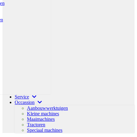
gen
en
Service
Occassion
Aanbouwwerktuigen
Kleine machines
Maaimachines
Tractoren
Speciaal machines