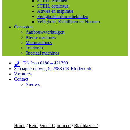
STIHL Bronnen
STIHL catalogus
Advies en inspiratie
Veiligheidsinformatiebladen
Veiligheid, Richtlijnen en Normen
Occassion
Aanbouwwerktuigen
Kleine machines
Maaimachines
Tractoren
Speciaal machines
Telefoon 0180 – 421399
Schaapherderweg 6, 2988 CK Ridderkerk
Vacatures
Contact
Nieuws
Home
/
Reinigen en Opruimen
/
Bladblazers /