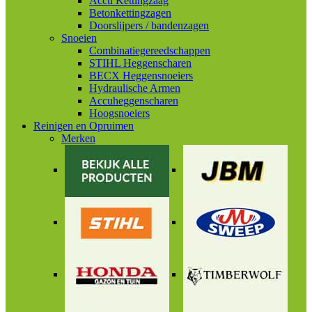
Accu Kettingzaag
Betonkettingzagen
Doorslijpers / bandenzagen
Snoeien
Combinatiegereedschappen
STIHL Heggenscharen
BECX Heggensnoeiers
Hydraulische Armen
Accuheggenscharen
Hoogsnoeiers
Reinigen en Opruimen
Merken