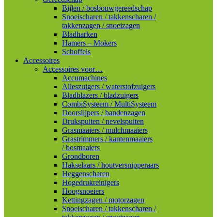
Bijlen / bosbouwgereedschap
Snoeischaren / takkenscharen /
takkenzagen / snoeizagen
Bladharken
Hamers – Mokers
Schoffels
Accessoires
Accessoires voor…
Accumachines
Alleszuigers / waterstofzuigers
Bladblazers / bladzuigers
CombiSysteem / MultiSysteem
Doorslijpers / bandenzagen
Drukspuiten / nevelspuiten
Grasmaaiers / mulchmaaiers
Grastrimmers / kantenmaaiers
/ bosmaaiers
Grondboren
Hakselaars / houtversnipperaars
Heggenscharen
Hogedrukreinigers
Hoogsnoeiers
Kettingzagen / motorzagen
Snoeischaren / takkenscharen /