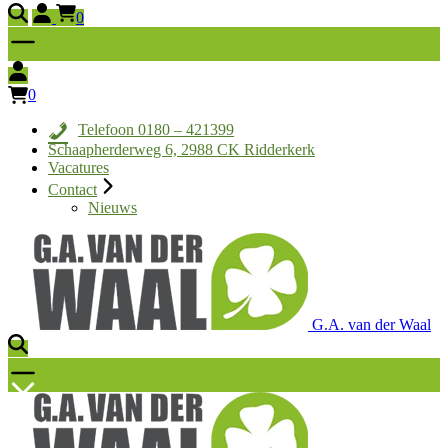
0
0
Telefoon 0180 – 421399
Schaapherderweg 6, 2988 CK Ridderkerk
Vacatures
Contact
Nieuws
G.A. van der Waal