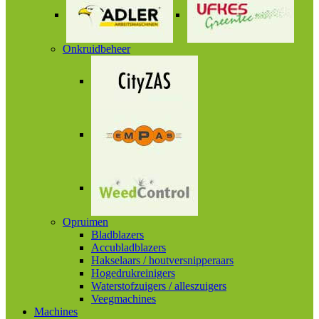
Onkruidbeheer
Opruimen
Bladblazers
Accubladblazers
Hakselaars / houtversnipperaars
Hogedrukreinigers
Waterstofzuigers / alleszuigers
Veegmachines
Machines