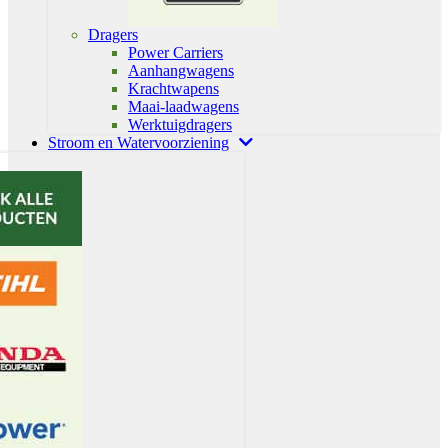
Dragers
Power Carriers
Aanhangwagens
Krachtwapens
Maai-laadwagens
Werktuigdragers
Stroom en Watervoorziening