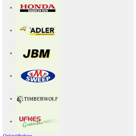
Onkruidbeheer