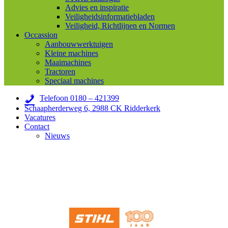
Advies en inspiratie
Veiligheidsinformatiebladen
Veiligheid, Richtlijnen en Normen
Occassion
Aanbouwwerktuigen
Kleine machines
Maaimachines
Tractoren
Speciaal machines
Telefoon 0180 – 421399
Schaapherderweg 6, 2988 CK Ridderkerk
Vacatures
Contact
Nieuws