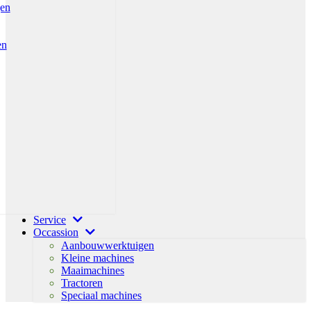
gen
en
Service
Occassion
Aanbouwwerktuigen
Kleine machines
Maaimachines
Tractoren
Speciaal machines