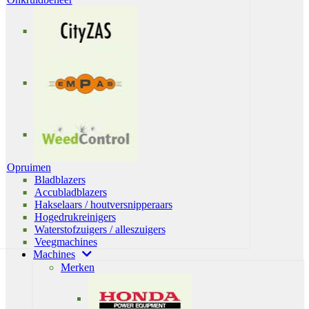
Opruimen
Bladblazers
Accubladblazers
Hakselaars / houtversnipperaars
Hogedrukreinigers
Waterstofzuigers / alleszuigers
Veegmachines
Machines
Merken