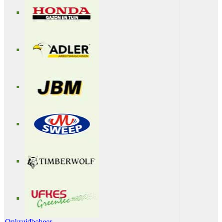
Onkruidbeheer