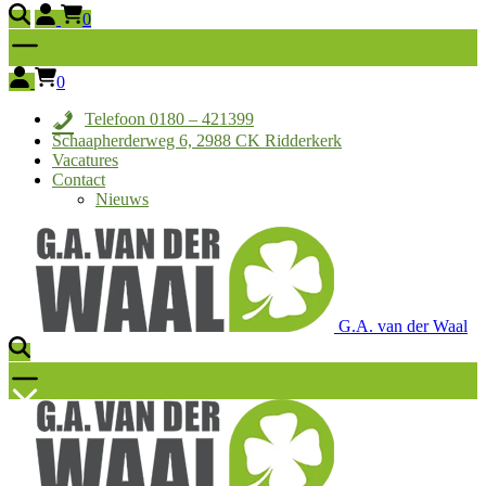
0
0
Telefoon 0180 – 421399
Schaapherderweg 6, 2988 CK Ridderkerk
Vacatures
Contact
Nieuws
G.A. van der Waal