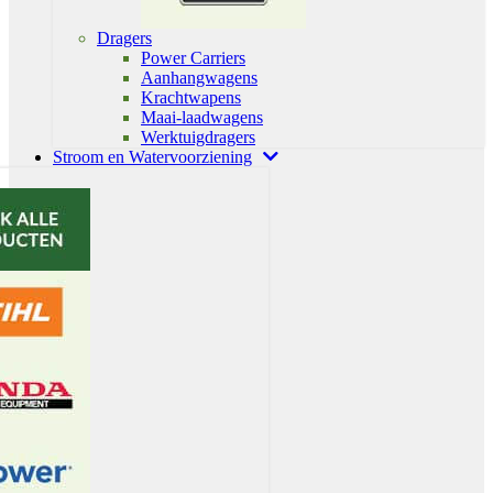
Dragers
Power Carriers
Aanhangwagens
Krachtwapens
Maai-laadwagens
Werktuigdragers
Stroom en Watervoorziening