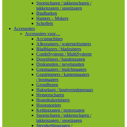
Snoeischaren / takkenscharen /
takkenzagen / snoeizagen
Bladharken
Hamers – Mokers
Schoffels
Accessoires
Accessoires voor…
Accumachines
Alleszuigers / waterstofzuigers
Bladblazers / bladzuigers
CombiSysteem / MultiSysteem
Doorslijpers / bandenzagen
Drukspuiten / nevelspuiten
Grasmaaiers / mulchmaaiers
Grastrimmers / kantenmaaiers
/ bosmaaiers
Grondboren
Hakselaars / houtversnipperaars
Heggenscharen
Hogedrukreinigers
Hoogsnoeiers
Kettingzagen / motorzagen
Snoeischaren / takkenscharen /
takkenzagen / snoeizagen
Steenketttingzagen /