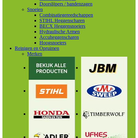
Doorslijpers / bandenzagen
Snoeien
Combinatiegereedschappen
STIHL Heggenscharen
BECX Heggensnoeiers
Hydraulische Armen
Accuheggenscharen
Hoogsnoeiers
Reinigen en Opruimen
Merken