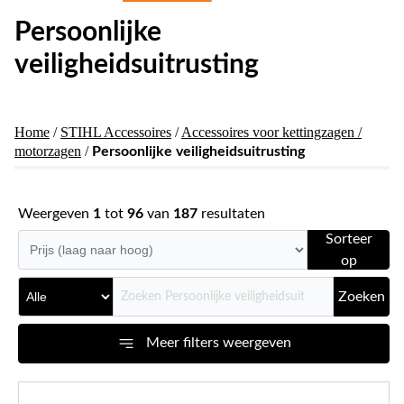
Persoonlijke
veiligheidsuitrusting
Home
/
STIHL Accessoires
/
Accessoires voor kettingzagen /
motorzagen
/
Persoonlijke veiligheidsuitrusting
Weergeven
1
tot
96
van
187
resultaten
Sorteer
op
Zoeken
Meer filters weergeven