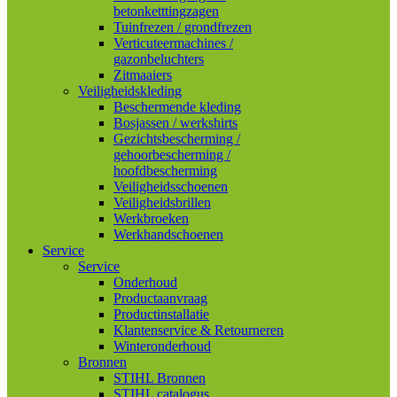
betonketttingzagen
Tuinfrezen / grondfrezen
Verticuteermachines /
gazonbeluchters
Zitmaaiers
Veiligheidskleding
Beschermende kleding
Bosjassen / werkshirts
Gezichtsbescherming /
gehoorbescherming /
hoofdbescherming
Veiligheidsschoenen
Veiligheidsbrillen
Werkbroeken
Werkhandschoenen
Service
Service
Onderhoud
Productaanvraag
Productinstallatie
Klantenservice & Retourneren
Winteronderhoud
Bronnen
STIHL Bronnen
STIHL catalogus