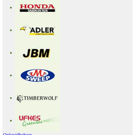
Onkruidbeheer