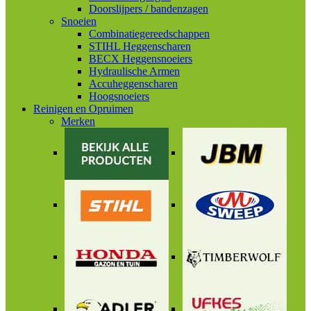
Doorslijpers / bandenzagen
Snoeien
Combinatiegereedschappen
STIHL Heggenscharen
BECX Heggensnoeiers
Hydraulische Armen
Accuheggenscharen
Hoogsnoeiers
Reinigen en Opruimen
Merken