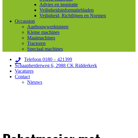
Advies en inspiratie
Veiligheidsinformatiebladen
Veiligheid, Richtlijnen en Normen
Occassion
Aanbouwwerktuigen
Kleine machines
Maaimachines
Tractoren
Speciaal machines
Telefoon 0180 – 421399
Schaapherderweg 6, 2988 CK Ridderkerk
Vacatures
Contact
Nieuws