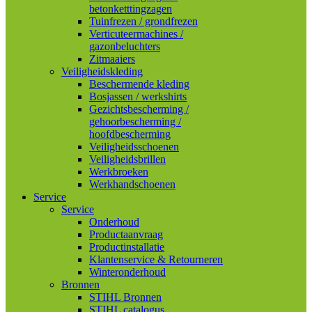
betonketttingzagen
Tuinfrezen / grondfrezen
Verticuteermachines /
gazonbeluchters
Zitmaaiers
Veiligheidskleding
Beschermende kleding
Bosjassen / werkshirts
Gezichtsbescherming /
gehoorbescherming /
hoofdbescherming
Veiligheidsschoenen
Veiligheidsbrillen
Werkbroeken
Werkhandschoenen
Service
Service
Onderhoud
Productaanvraag
Productinstallatie
Klantenservice & Retourneren
Winteronderhoud
Bronnen
STIHL Bronnen
STIHL catalogus