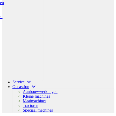
gen
en
Service
Occassion
Aanbouwwerktuigen
Kleine machines
Maaimachines
Tractoren
Speciaal machines