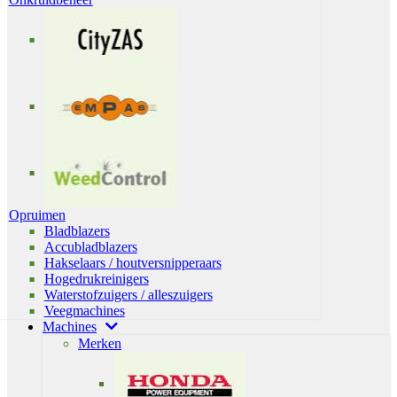
Opruimen
Bladblazers
Accubladblazers
Hakselaars / houtversnipperaars
Hogedrukreinigers
Waterstofzuigers / alleszuigers
Veegmachines
Machines
Merken