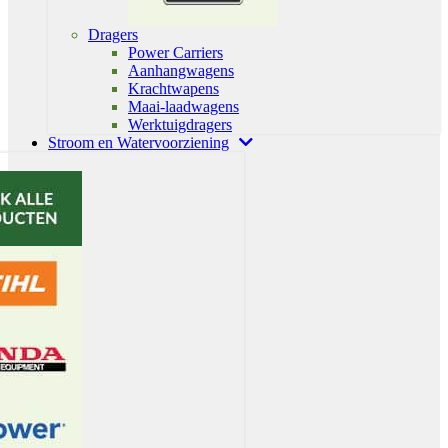
Dragers
Power Carriers
Aanhangwagens
Krachtwapens
Maai-laadwagens
Werktuigdragers
Stroom en Watervoorziening