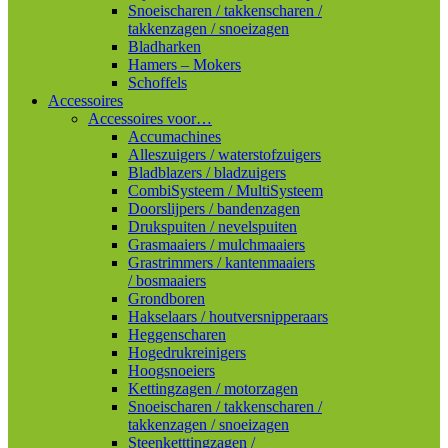
Snoeischaren / takkenscharen /
takkenzagen / snoeizagen
Bladharken
Hamers – Mokers
Schoffels
Accessoires
Accessoires voor…
Accumachines
Alleszuigers / waterstofzuigers
Bladblazers / bladzuigers
CombiSysteem / MultiSysteem
Doorslijpers / bandenzagen
Drukspuiten / nevelspuiten
Grasmaaiers / mulchmaaiers
Grastrimmers / kantenmaaiers
/ bosmaaiers
Grondboren
Hakselaars / houtversnipperaars
Heggenscharen
Hogedrukreinigers
Hoogsnoeiers
Kettingzagen / motorzagen
Snoeischaren / takkenscharen /
takkenzagen / snoeizagen
Steenketttingzagen /