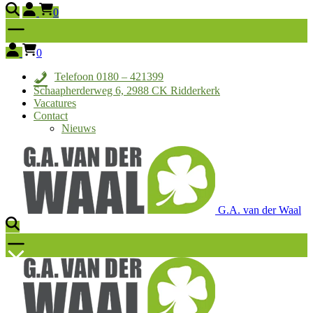
0
0
Telefoon 0180 – 421399
Schaapherderweg 6, 2988 CK Ridderkerk
Vacatures
Contact
Nieuws
G.A. van der Waal