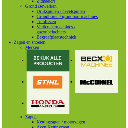
Zitmaaiers
Grond Bewerken
Drukspuiten / nevelspuiten
Grondboren / grondboormachines
Tuinfrezen
Verticuteermachines /
gazonbeluchters
Begraafplaatstechniek
Zagen en snoeien
Merken
Zagen
Kettingzagen / motorzagen
Accu Kettingzaag