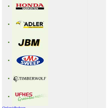
Onkruidbeheer