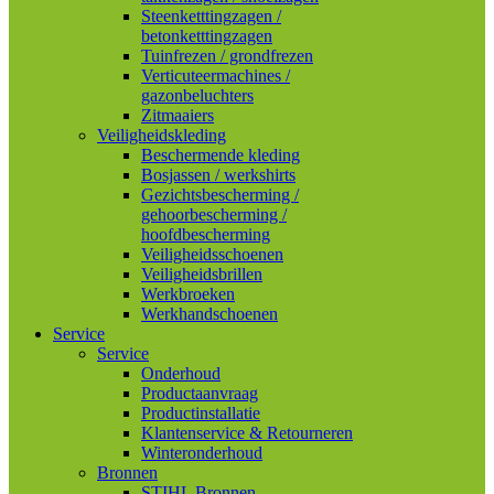
Steenketttingzagen /
betonketttingzagen
Tuinfrezen / grondfrezen
Verticuteermachines /
gazonbeluchters
Zitmaaiers
Veiligheidskleding
Beschermende kleding
Bosjassen / werkshirts
Gezichtsbescherming /
gehoorbescherming /
hoofdbescherming
Veiligheidsschoenen
Veiligheidsbrillen
Werkbroeken
Werkhandschoenen
Service
Service
Onderhoud
Productaanvraag
Productinstallatie
Klantenservice & Retourneren
Winteronderhoud
Bronnen
STIHL Bronnen