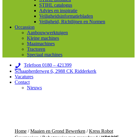
STIHL catalogus
Advies en inspiratie
Veiligheidsinformatiebladen
Veiligheid, Richtlijnen en Normen
Occassion
Aanbouwwerktuigen
Kleine machines
Maaimachines
Tractoren
Speciaal machines
Telefoon 0180 – 421399
Schaapherderweg 6, 2988 CK Ridderkerk
Vacatures
Contact
Nieuws
Home
/
Maaien en Grond Bewerken
/
Kress Robot