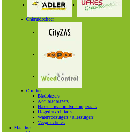
Onkruidbeheer
Opruimen
Bladblazers
Accubladblazers
Hakselaars / houtversnipperaars
Hogedrukreinigers
Waterstofzuigers / alleszuigers
Veegmachines
Machines