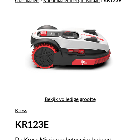
Grasmaaiers
/
Robotmaaier met grensdraad
/
KR123E
Bekijk volledige grootte
Kress
KR123E