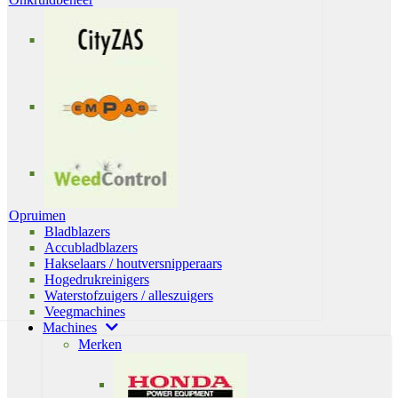
Opruimen
Bladblazers
Accubladblazers
Hakselaars / houtversnipperaars
Hogedrukreinigers
Waterstofzuigers / alleszuigers
Veegmachines
Machines
Merken