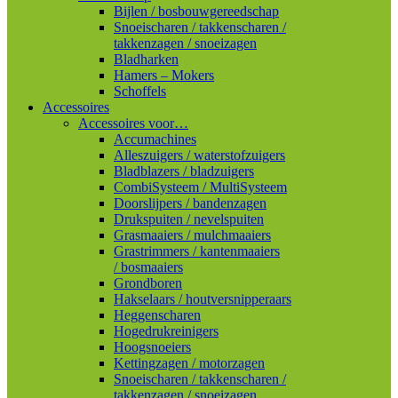
Bijlen / bosbouwgereedschap
Snoeischaren / takkenscharen /
takkenzagen / snoeizagen
Bladharken
Hamers – Mokers
Schoffels
Accessoires
Accessoires voor…
Accumachines
Alleszuigers / waterstofzuigers
Bladblazers / bladzuigers
CombiSysteem / MultiSysteem
Doorslijpers / bandenzagen
Drukspuiten / nevelspuiten
Grasmaaiers / mulchmaaiers
Grastrimmers / kantenmaaiers
/ bosmaaiers
Grondboren
Hakselaars / houtversnipperaars
Heggenscharen
Hogedrukreinigers
Hoogsnoeiers
Kettingzagen / motorzagen
Snoeischaren / takkenscharen /
takkenzagen / snoeizagen