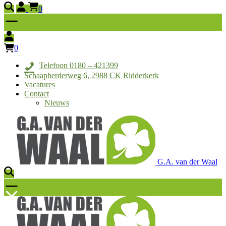
0
0
Telefoon 0180 – 421399
Schaapherderweg 6, 2988 CK Ridderkerk
Vacatures
Contact
Nieuws
G.A. van der Waal