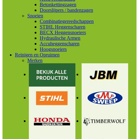
Betonkettingzagen
Doorslijpers / bandenzagen
Snoeien
Combinatiegereedschappen
STIHL Heggenscharen
BECX Heggensnoeiers
Hydraulische Armen
Accuheggenscharen
Hoogsnoeiers
Reinigen en Opruimen
Merken