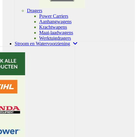
Dragers
Power Carriers
Aanhangwagens
Krachtwapens
Maai-laadwagens
Werktuigdragers
Stroom en Watervoorziening