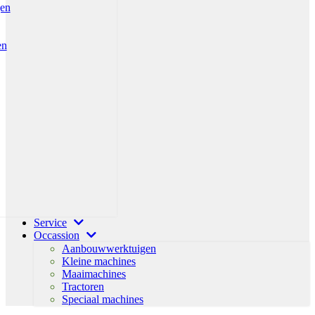
gen
en
Service
Occassion
Aanbouwwerktuigen
Kleine machines
Maaimachines
Tractoren
Speciaal machines