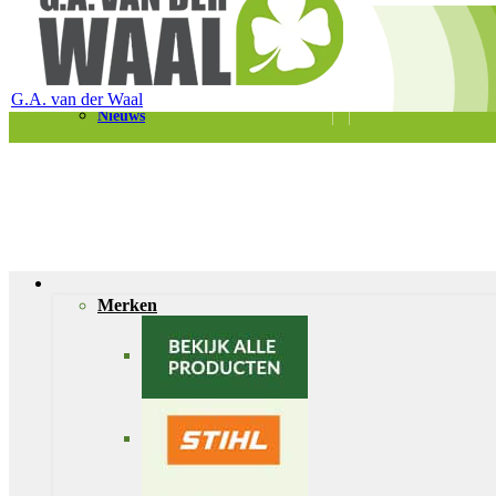
Telefoon 0180 – 421399
Schaapherderweg 6, 2988 CK Ridderkerk
Vacatures
Contact
G.A. van der Waal
Nieuws
Merken