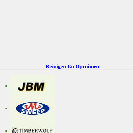
Reinigen En Opruimen