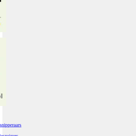
snipperaars
leszuigers