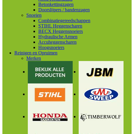
Betonkettingzagen
Doorslijpers / bandenzagen
Snoeien
Combinatiegereedschappen
STIHL Heggenscharen
BECX Heggensnoeiers
Hydraulische Armen
Accuheggenscharen
Hoogsnoeiers
Reinigen en Opruimen
Merken