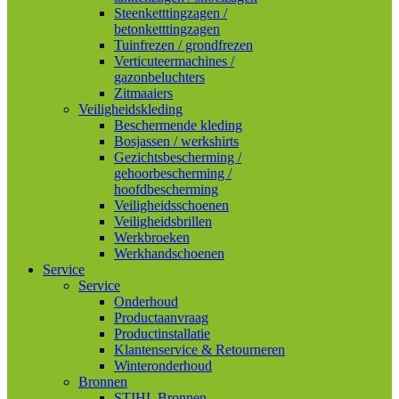
Steenketttingzagen /
betonketttingzagen
Tuinfrezen / grondfrezen
Verticuteermachines /
gazonbeluchters
Zitmaaiers
Veiligheidskleding
Beschermende kleding
Bosjassen / werkshirts
Gezichtsbescherming /
gehoorbescherming /
hoofdbescherming
Veiligheidsschoenen
Veiligheidsbrillen
Werkbroeken
Werkhandschoenen
Service
Service
Onderhoud
Productaanvraag
Productinstallatie
Klantenservice & Retourneren
Winteronderhoud
Bronnen
STIHL Bronnen