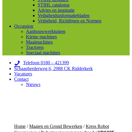
STIHL catalogus
Advies en inspiratie
Veiligheidsinformatiebladen
Veiligheid, Richtlijnen en Normen
Occassion
Aanbouwwerktuigen
Kleine machines
Maaimachines
Tractoren
Speciaal machines
Telefoon 0180 – 421399
Schaapherderweg 6, 2988 CK Ridderkerk
Vacatures
Contact
Nieuws
Home
/
Maaien en Grond Bewerken
/
Kress Robot