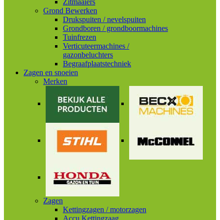
Zitmaaiers
Grond Bewerken
Drukspuiten / nevelspuiten
Grondboren / grondboormachines
Tuinfrezen
Verticuteermachines /
gazonbeluchters
Begraafplaatstechniek
Zagen en snoeien
Merken
Zagen
Kettingzagen / motorzagen
Accu Kettingzaag