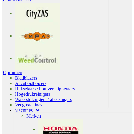
Opruimen
Bladblazers
Accubladblazers
Hakselaars / houtversnipperaars
Hogedrukreinigers
Waterstofzuigers / alleszuigers
Veegmachines
Machines
Merken