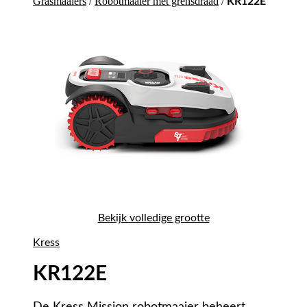
Grasmaaiers
/
Robotmaaier met grensdraad
/
KR122E
Bekijk volledige grootte
Kress
KR122E