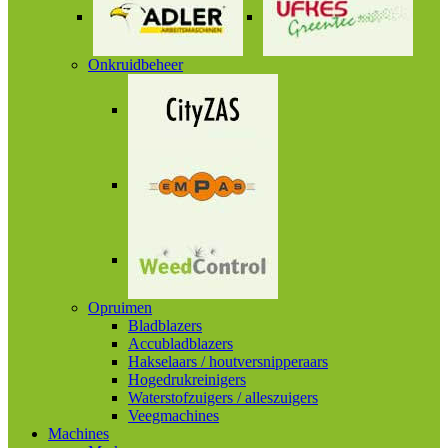
Onkruidbeheer
Opruimen
Bladblazers
Accubladblazers
Hakselaars / houtversnipperaars
Hogedrukreinigers
Waterstofzuigers / alleszuigers
Veegmachines
Machines