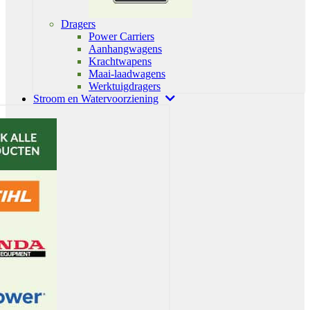
Dragers
Power Carriers
Aanhangwagens
Krachtwapens
Maai-laadwagens
Werktuigdragers
Stroom en Watervoorziening