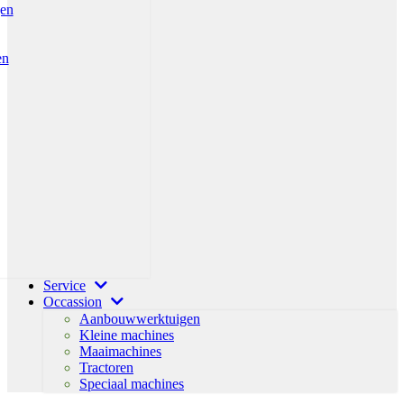
gen
en
Service
Occassion
Aanbouwwerktuigen
Kleine machines
Maaimachines
Tractoren
Speciaal machines