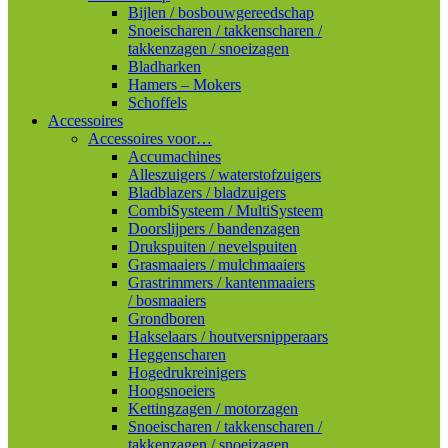
Bijlen / bosbouwgereedschap
Snoeischaren / takkenscharen /
takkenzagen / snoeizagen
Bladharken
Hamers – Mokers
Schoffels
Accessoires
Accessoires voor…
Accumachines
Alleszuigers / waterstofzuigers
Bladblazers / bladzuigers
CombiSysteem / MultiSysteem
Doorslijpers / bandenzagen
Drukspuiten / nevelspuiten
Grasmaaiers / mulchmaaiers
Grastrimmers / kantenmaaiers
/ bosmaaiers
Grondboren
Hakselaars / houtversnipperaars
Heggenscharen
Hogedrukreinigers
Hoogsnoeiers
Kettingzagen / motorzagen
Snoeischaren / takkenscharen /
takkenzagen / snoeizagen