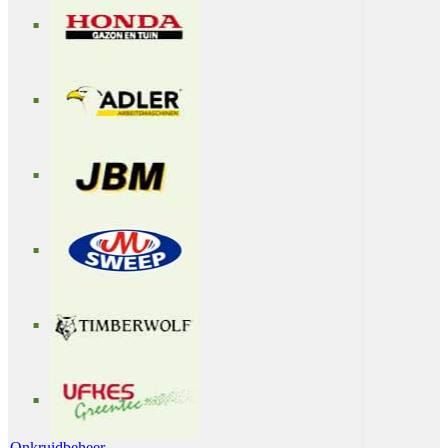
Onkruidbeheer