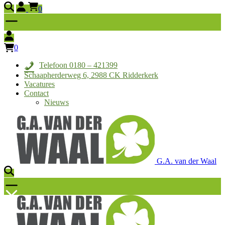
0
0
Telefoon 0180 – 421399
Schaapherderweg 6, 2988 CK Ridderkerk
Vacatures
Contact
Nieuws
G.A. van der Waal