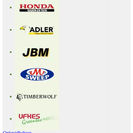
Onkruidbeheer