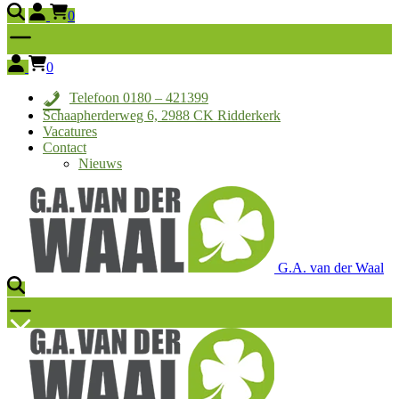
0
0
Telefoon 0180 – 421399
Schaapherderweg 6, 2988 CK Ridderkerk
Vacatures
Contact
Nieuws
G.A. van der Waal