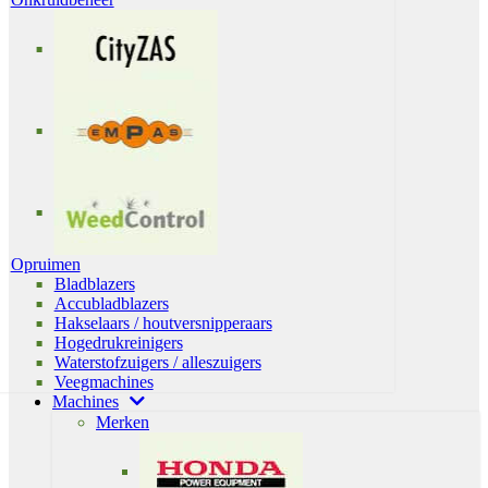
Opruimen
Bladblazers
Accubladblazers
Hakselaars / houtversnipperaars
Hogedrukreinigers
Waterstofzuigers / alleszuigers
Veegmachines
Machines
Merken