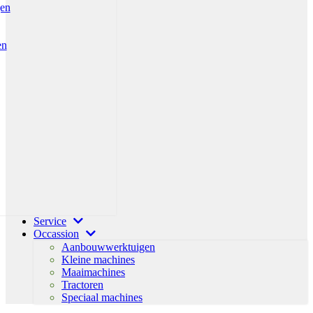
gen
en
Service
Occassion
Aanbouwwerktuigen
Kleine machines
Maaimachines
Tractoren
Speciaal machines