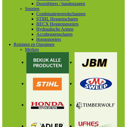
Doorslijpers / bandenzagen
Snoeien
Combinatiegereedschappen
STIHL Heggenscharen
BECX Heggensnoeiers
Hydraulische Armen
Accuheggenscharen
Hoogsnoeiers
Reinigen en Opruimen
Merken