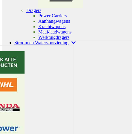
Dragers
Power Carriers
Aanhangwagens
Krachtwapens
Maai-laadwagens
Werktuigdragers
Stroom en Watervoorziening