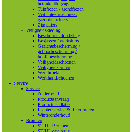
betonketttingzagen
Tuinfrezen / grondfrezen
Verticuteermachines /
gazonbeluchters
Zitmaaiers
Veiligheidskleding
Beschermende kleding
Bosjassen / werkshirts
Gezichtsbescherming /
gehoorbescherming /
hoofdbescherming
Veiligheidsschoenen
Veiligheidsbrillen
Werkbroeken
Werkhandschoenen
Service
Service
Onderhoud
Productaanvraag
Productinstallatie
Klantenservice & Retourneren
Winteronderhoud
Bronnen
STIHL Bronnen
STIHL catalogus