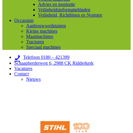
Advies en inspiratie
Veiligheidsinformatiebladen
Veiligheid, Richtlijnen en Normen
Occassion
Aanbouwwerktuigen
Kleine machines
Maaimachines
Tractoren
Speciaal machines
Telefoon 0180 – 421399
Schaapherderweg 6, 2988 CK Ridderkerk
Vacatures
Contact
Nieuws