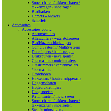
Snoeischaren / takkenscharen /
takkenzagen / snoeizagen
Bladharken
Hamers – Mokers
Schoffels
Accessoires
Accessoires voor…
Accumachines
Alleszuigers / waterstofzuigers
Bladblazers / bladzuigers
CombiSysteem / MultiSysteem
Doorslijpers / bandenzagen
Drukspuiten / nevelspuiten
Grasmaaiers / mulchmaaiers
Grastrimmers / kantenmaaiers
/ bosmaaiers
Grondboren
Hakselaars / houtversnipperaars
Heggenscharen
Hogedrukreinigers
Hoogsnoeiers
Kettingzagen / motorzagen
Snoeischaren / takkenscharen /
takkenzagen / snoeizagen
Steenketttingzagen /