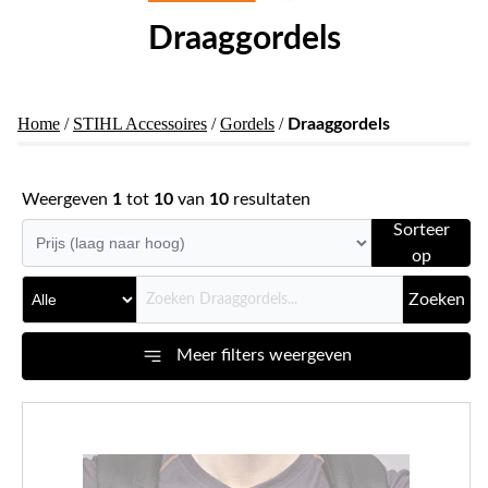
Draaggordels
Home
/
STIHL Accessoires
/
Gordels
/
Draaggordels
Weergeven
1
tot
10
van
10
resultaten
Sorteer
op
Zoeken
Meer filters weergeven