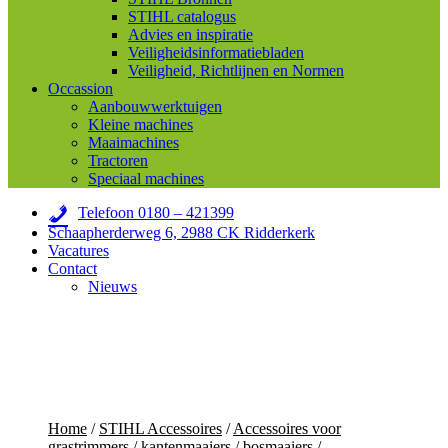
STIHL catalogus
Advies en inspiratie
Veiligheidsinformatiebladen
Veiligheid, Richtlijnen en Normen
Occassion
Aanbouwwerktuigen
Kleine machines
Maaimachines
Tractoren
Speciaal machines
Telefoon 0180 – 421399
Schaapherderweg 6, 2988 CK Ridderkerk
Vacatures
Contact
Nieuws
Home
/
STIHL Accessoires
/
Accessoires voor
grastrimmers / kantenmaaiers / bosmaaiers
/