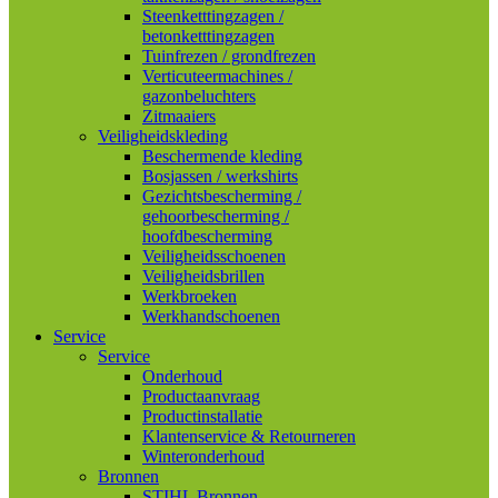
Steenketttingzagen /
betonketttingzagen
Tuinfrezen / grondfrezen
Verticuteermachines /
gazonbeluchters
Zitmaaiers
Veiligheidskleding
Beschermende kleding
Bosjassen / werkshirts
Gezichtsbescherming /
gehoorbescherming /
hoofdbescherming
Veiligheidsschoenen
Veiligheidsbrillen
Werkbroeken
Werkhandschoenen
Service
Service
Onderhoud
Productaanvraag
Productinstallatie
Klantenservice & Retourneren
Winteronderhoud
Bronnen
STIHL Bronnen