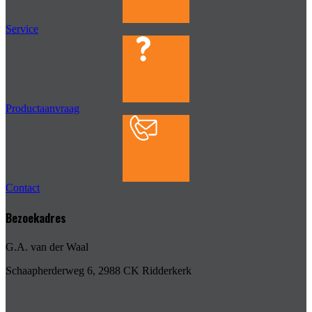
Service
Productaanvraag
Contact
Bezoekadres
G.A. van der Waal
Schaapherderweg 6, 2988 CK Ridderkerk