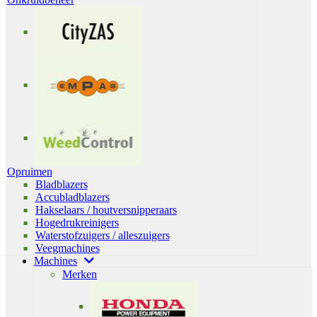
Opruimen
Bladblazers
Accubladblazers
Hakselaars / houtversnipperaars
Hogedrukreinigers
Waterstofzuigers / alleszuigers
Veegmachines
Machines
Merken