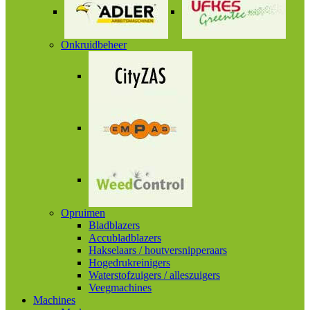
Onkruidbeheer
Opruimen
Bladblazers
Accubladblazers
Hakselaars / houtversnipperaars
Hogedrukreinigers
Waterstofzuigers / alleszuigers
Veegmachines
Machines