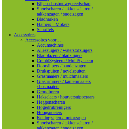
Bijlen / bosbouwgereedschap
Snoeischaren / takkenscharen /
takkenzagen / snoeizagen
Bladharken
Hamers – Mokers
Schoffels
Accessoires
Accessoires voor…
Accumachines
Alleszuigers / waterstofzuigers
Bladblazers / bladzuigers
CombiSysteem / MultiSysteem
Doorslijpers / bandenzagen
Drukspuiten / nevelspuiten
Grasmaaiers / mulchmaaiers
Grastrimmers / kantenmaaiers
/ bosmaaiers
Grondboren
Hakselaars / houtversnipperaars
Heggenscharen
Hogedrukreinigers
Hoogsnoeiers
Kettingzagen / motorzagen
Snoeischaren / takkenscharen /
takkenzagen / snoeizagen