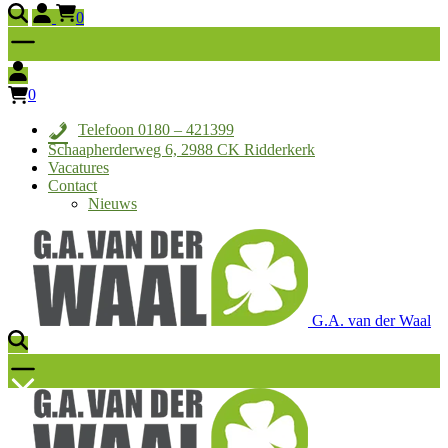
0
0
Telefoon 0180 – 421399
Schaapherderweg 6, 2988 CK Ridderkerk
Vacatures
Contact
Nieuws
G.A. van der Waal