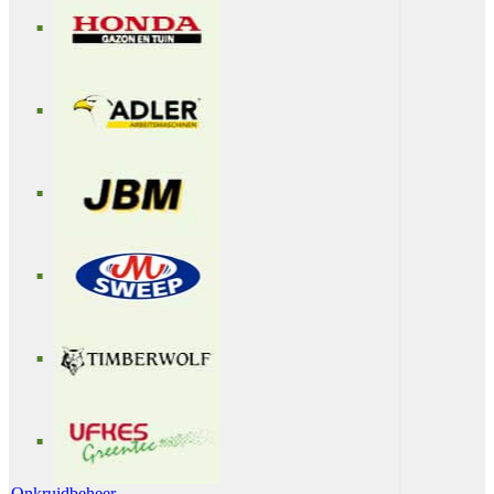
Onkruidbeheer