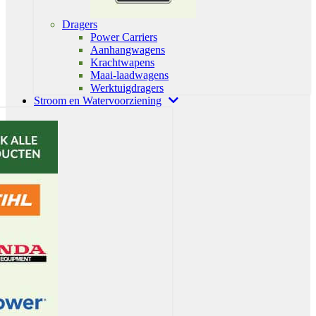
Dragers
Power Carriers
Aanhangwagens
Krachtwapens
Maai-laadwagens
Werktuigdragers
Stroom en Watervoorziening