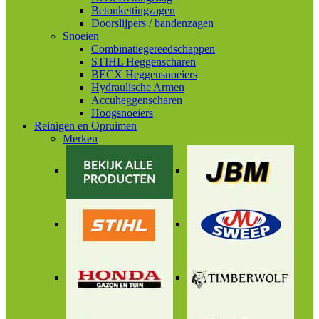
Betonkettingzagen
Doorslijpers / bandenzagen
Snoeien
Combinatiegereedschappen
STIHL Heggenscharen
BECX Heggensnoeiers
Hydraulische Armen
Accuheggenscharen
Hoogsnoeiers
Reinigen en Opruimen
Merken