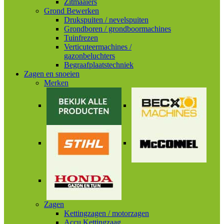
Zitmaaiers
Grond Bewerken
Drukspuiten / nevelspuiten
Grondboren / grondboormachines
Tuinfrezen
Verticuteermachines /
gazonbeluchters
Begraafplaatstechniek
Zagen en snoeien
Merken
Zagen
Kettingzagen / motorzagen
Accu Kettingzaag