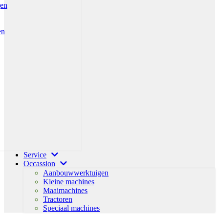
gen
en
Service
Occassion
Aanbouwwerktuigen
Kleine machines
Maaimachines
Tractoren
Speciaal machines