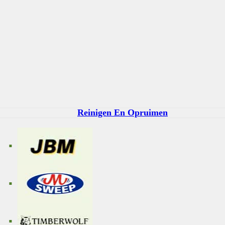
Reinigen En Opruimen