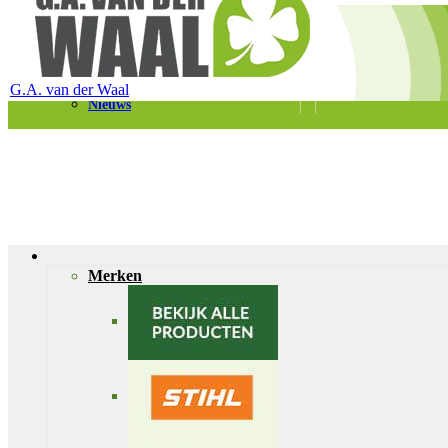
Telefoon 0180 – 421399
Schaapherderweg 6, 2988 CK Ridderkerk
Vacatures
Contact
G.A. van der Waal
Nieuws
Merken