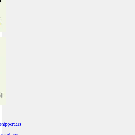
snipperaars
leszuigers