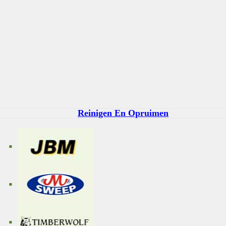
Reinigen En Opruimen