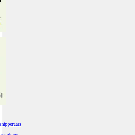
snipperaars
leszuigers