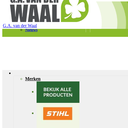
Telefoon 0180 – 421399
Schaapherderweg 6, 2988 CK Ridderkerk
Vacatures
Contact
G.A. van der Waal
Nieuws
Merken