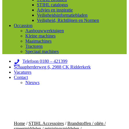
STIHL catalogus
Advies en inspiratie
Veiligheidsinformatiebladen
Veiligheid, Richtlijnen en Normen
Occassion
Aanbouwwerktuigen
Kleine machines
Maaimachines
Tractoren
Speciaal machines
Telefoon 0180 – 421399
Schaapherderweg 6, 2988 CK Ridderkerk
Vacatures
Contact
Nieuws
Home
/
STIHL Accessoires
/
Brandstoffen / oliën /
smeermiddelen / reinigingsmiddelen
/