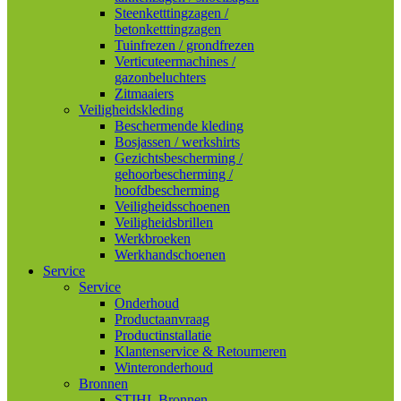
Steenketttingzagen /
betonketttingzagen
Tuinfrezen / grondfrezen
Verticuteermachines /
gazonbeluchters
Zitmaaiers
Veiligheidskleding
Beschermende kleding
Bosjassen / werkshirts
Gezichtsbescherming /
gehoorbescherming /
hoofdbescherming
Veiligheidsschoenen
Veiligheidsbrillen
Werkbroeken
Werkhandschoenen
Service
Service
Onderhoud
Productaanvraag
Productinstallatie
Klantenservice & Retourneren
Winteronderhoud
Bronnen
STIHL Bronnen