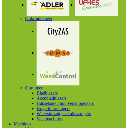
Onkruidbeheer
Opruimen
Bladblazers
Accubladblazers
Hakselaars / houtversnipperaars
Hogedrukreinigers
Waterstofzuigers / alleszuigers
Veegmachines
Machines