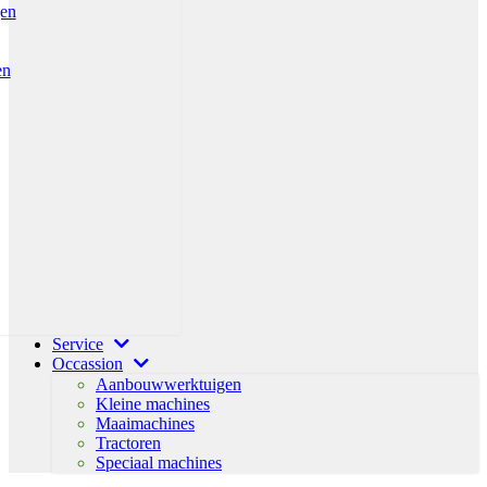
gen
en
Service
Occassion
Aanbouwwerktuigen
Kleine machines
Maaimachines
Tractoren
Speciaal machines