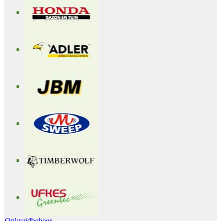
Onkruidbeheer