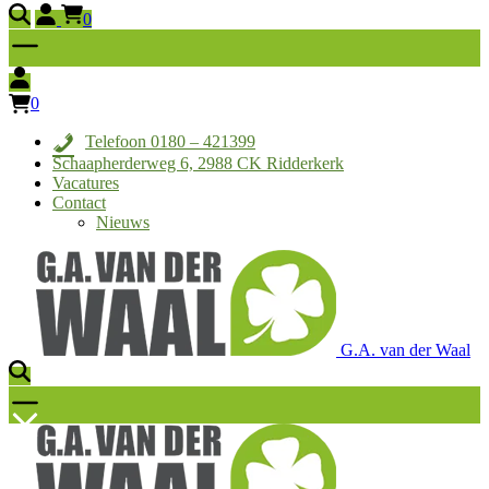
0
0
Telefoon 0180 – 421399
Schaapherderweg 6, 2988 CK Ridderkerk
Vacatures
Contact
Nieuws
G.A. van der Waal