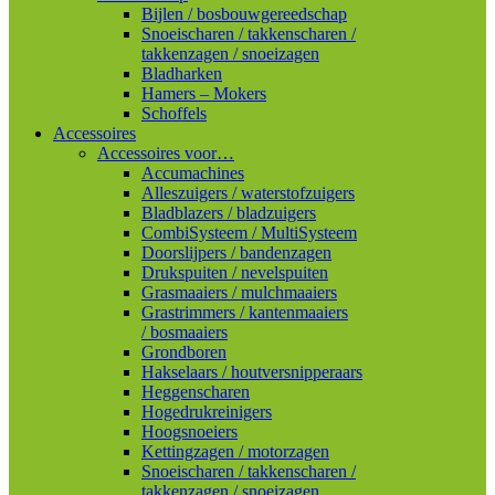
Bijlen / bosbouwgereedschap
Snoeischaren / takkenscharen /
takkenzagen / snoeizagen
Bladharken
Hamers – Mokers
Schoffels
Accessoires
Accessoires voor…
Accumachines
Alleszuigers / waterstofzuigers
Bladblazers / bladzuigers
CombiSysteem / MultiSysteem
Doorslijpers / bandenzagen
Drukspuiten / nevelspuiten
Grasmaaiers / mulchmaaiers
Grastrimmers / kantenmaaiers
/ bosmaaiers
Grondboren
Hakselaars / houtversnipperaars
Heggenscharen
Hogedrukreinigers
Hoogsnoeiers
Kettingzagen / motorzagen
Snoeischaren / takkenscharen /
takkenzagen / snoeizagen