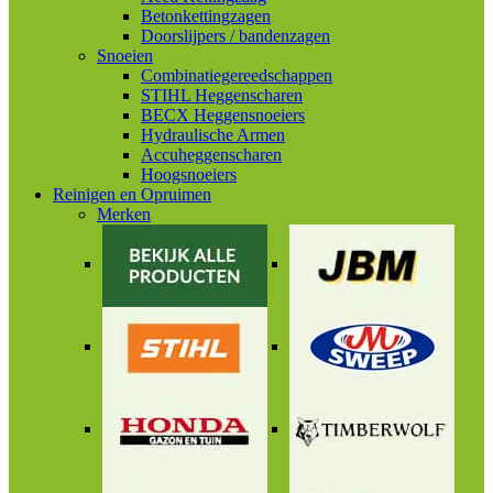
Betonkettingzagen
Doorslijpers / bandenzagen
Snoeien
Combinatiegereedschappen
STIHL Heggenscharen
BECX Heggensnoeiers
Hydraulische Armen
Accuheggenscharen
Hoogsnoeiers
Reinigen en Opruimen
Merken