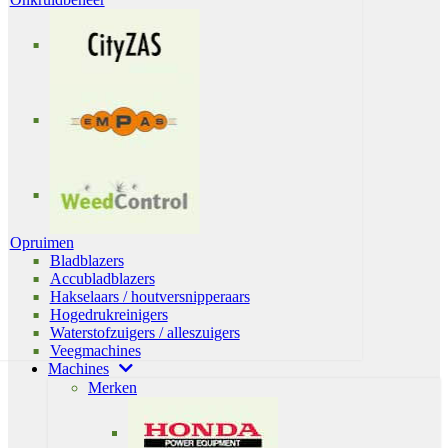
Opruimen
Bladblazers
Accubladblazers
Hakselaars / houtversnipperaars
Hogedrukreinigers
Waterstofzuigers / alleszuigers
Veegmachines
Machines
Merken