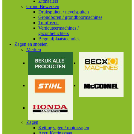
Zitmaaiers
Grond Bewerken
Drukspuiten / nevelspuiten
Grondboren / grondboormachines
Tuinfrezen
Verticuteermachines /
gazonbeluchters
Begraafplaatstechniek
Zagen en snoeien
Merken
Zagen
Kettingzagen / motorzagen
Accu Kettingzaag