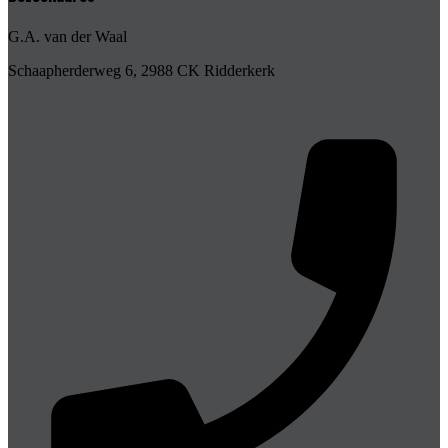
G.A. van der Waal
Schaapherderweg 6, 2988 CK Ridderkerk