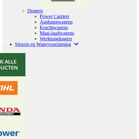
Dragers
Power Carriers
Aanhangwagens
Krachtwapens
Maai-laadwagens
Werktuigdragers
Stroom en Watervoorziening