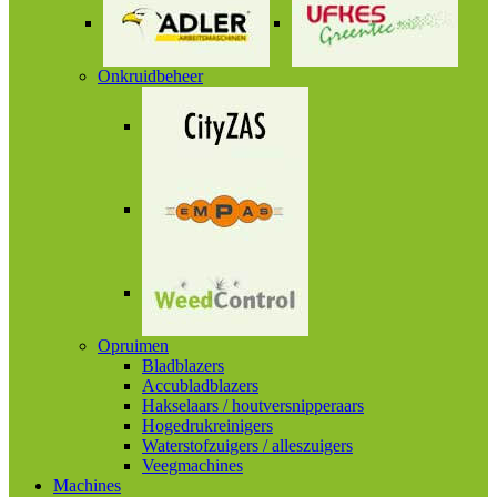
Onkruidbeheer
Opruimen
Bladblazers
Accubladblazers
Hakselaars / houtversnipperaars
Hogedrukreinigers
Waterstofzuigers / alleszuigers
Veegmachines
Machines