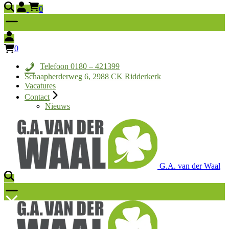
0
0
Telefoon 0180 – 421399
Schaapherderweg 6, 2988 CK Ridderkerk
Vacatures
Contact
Nieuws
G.A. van der Waal