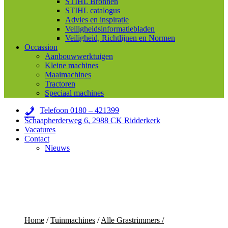
STIHL Bronnen
STIHL catalogus
Advies en inspiratie
Veiligheidsinformatiebladen
Veiligheid, Richtlijnen en Normen
Occassion
Aanbouwwerktuigen
Kleine machines
Maaimachines
Tractoren
Speciaal machines
Telefoon 0180 – 421399
Schaapherderweg 6, 2988 CK Ridderkerk
Vacatures
Contact
Nieuws
Home
/
Tuinmachines
/
Alle Grastrimmers /