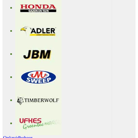
Onkruidbeheer