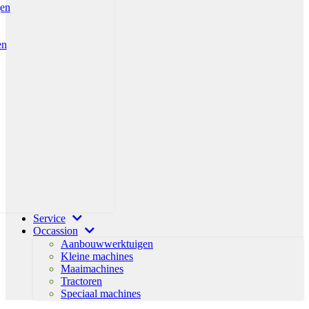
gen
en
Service
Occassion
Aanbouwwerktuigen
Kleine machines
Maaimachines
Tractoren
Speciaal machines