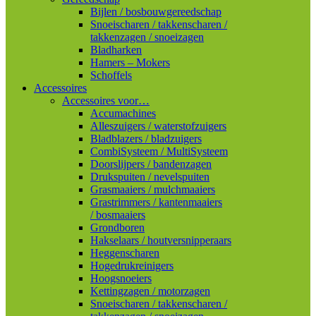
Bijlen / bosbouwgereedschap
Snoeischaren / takkenscharen /
takkenzagen / snoeizagen
Bladharken
Hamers – Mokers
Schoffels
Accessoires
Accessoires voor…
Accumachines
Alleszuigers / waterstofzuigers
Bladblazers / bladzuigers
CombiSysteem / MultiSysteem
Doorslijpers / bandenzagen
Drukspuiten / nevelspuiten
Grasmaaiers / mulchmaaiers
Grastrimmers / kantenmaaiers
/ bosmaaiers
Grondboren
Hakselaars / houtversnipperaars
Heggenscharen
Hogedrukreinigers
Hoogsnoeiers
Kettingzagen / motorzagen
Snoeischaren / takkenscharen /