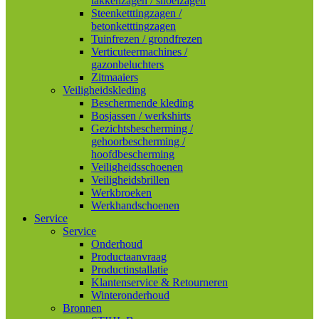
takkenzagen / snoeizagen
Steenketttingzagen /
betonketttingzagen
Tuinfrezen / grondfrezen
Verticuteermachines /
gazonbeluchters
Zitmaaiers
Veiligheidskleding
Beschermende kleding
Bosjassen / werkshirts
Gezichtsbescherming /
gehoorbescherming /
hoofdbescherming
Veiligheidsschoenen
Veiligheidsbrillen
Werkbroeken
Werkhandschoenen
Service
Service
Onderhoud
Productaanvraag
Productinstallatie
Klantenservice & Retourneren
Winteronderhoud
Bronnen