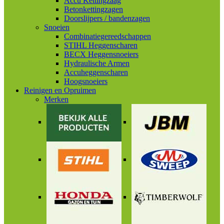
Accu Kettingzaag
Betonkettingzagen
Doorslijpers / bandenzagen
Snoeien
Combinatiegereedschappen
STIHL Heggenscharen
BECX Heggensnoeiers
Hydraulische Armen
Accuheggenscharen
Hoogsnoeiers
Reinigen en Opruimen
Merken