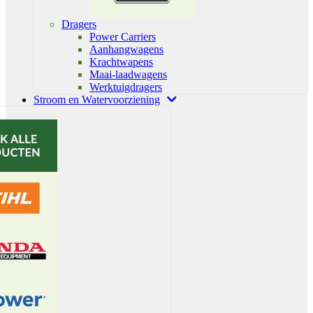
Dragers
Power Carriers
Aanhangwagens
Krachtwapens
Maai-laadwagens
Werktuigdragers
Stroom en Watervoorziening