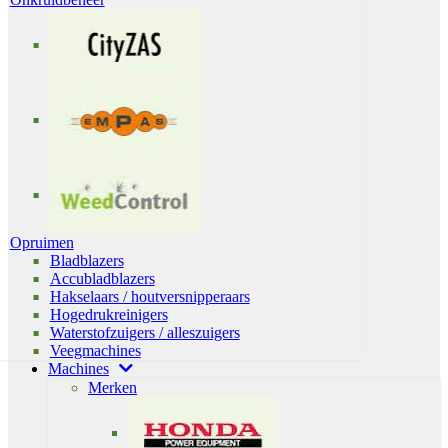
Opruimen
Bladblazers
Accubladblazers
Hakselaars / houtversnipperaars
Hogedrukreinigers
Waterstofzuigers / alleszuigers
Veegmachines
Machines
Merken