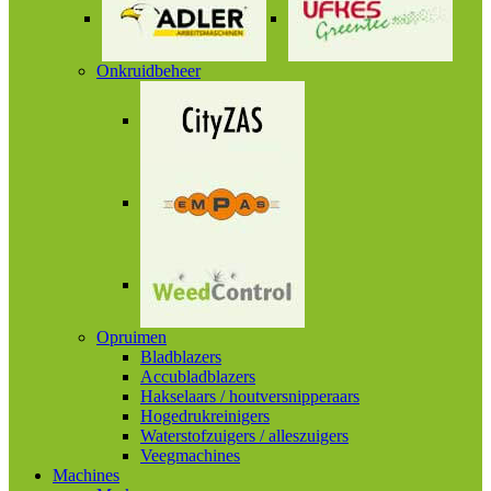
Onkruidbeheer
Opruimen
Bladblazers
Accubladblazers
Hakselaars / houtversnipperaars
Hogedrukreinigers
Waterstofzuigers / alleszuigers
Veegmachines
Machines