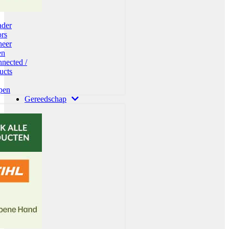
ader
rs
heer
en
nected /
ucts
pen
Gereedschap