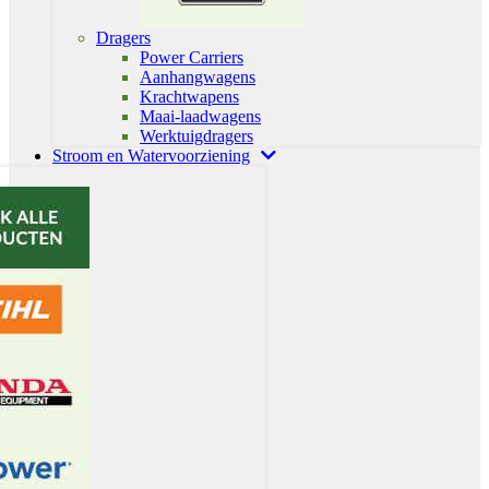
Dragers
Power Carriers
Aanhangwagens
Krachtwapens
Maai-laadwagens
Werktuigdragers
Stroom en Watervoorziening