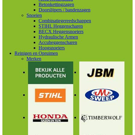
Betonkettingzagen
Doorslijpers / bandenzagen
Snoeien
Combinatiegereedschappen
STIHL Heggenscharen
BECX Heggensnoeiers
Hydraulische Armen
Accuheggenscharen
Hoogsnoeiers
Reinigen en Opruimen
Merken