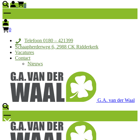
0
0
Telefoon 0180 – 421399
Schaapherderweg 6, 2988 CK Ridderkerk
Vacatures
Contact
Nieuws
G.A. van der Waal