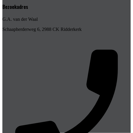
Bezoekadres
G.A. van der Waal
Schaapherderweg 6, 2988 CK Ridderkerk