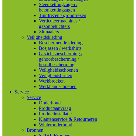
Steenketttingzagen /
betonketttingzagen
Tuinfrezen / grondfrezen
Verticuteermachines /
gazonbeluchters
Zitmaaiers
Veiligheidskleding
Beschermende kleding
Bosjassen / werkshirts
Gezichtsbescherming /
gehoorbescherming /
hoofdbescherming
Veiligheidsschoenen
Veiligheidsbrillen
Werkbroeken
Werkhandschoenen
Service
Service
Onderhoud
Productaanvraag
Productinstallatie
Klantenservice & Retourneren
Winteronderhoud
Bronnen
STIHL Bronnen