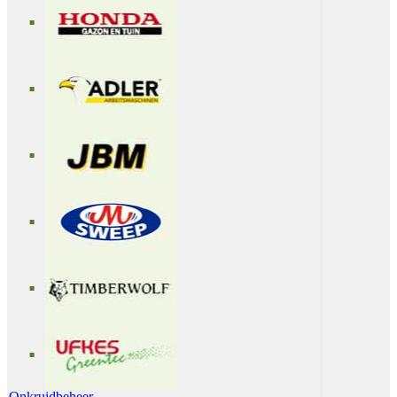
Onkruidbeheer