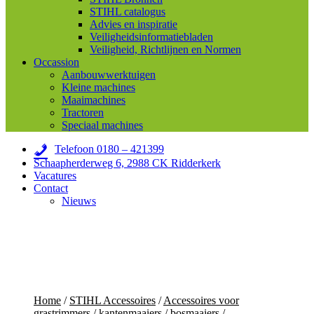
STIHL catalogus
Advies en inspiratie
Veiligheidsinformatiebladen
Veiligheid, Richtlijnen en Normen
Occassion
Aanbouwwerktuigen
Kleine machines
Maaimachines
Tractoren
Speciaal machines
Telefoon 0180 – 421399
Schaapherderweg 6, 2988 CK Ridderkerk
Vacatures
Contact
Nieuws
Home
/
STIHL Accessoires
/
Accessoires voor
grastrimmers / kantenmaaiers / bosmaaiers
/