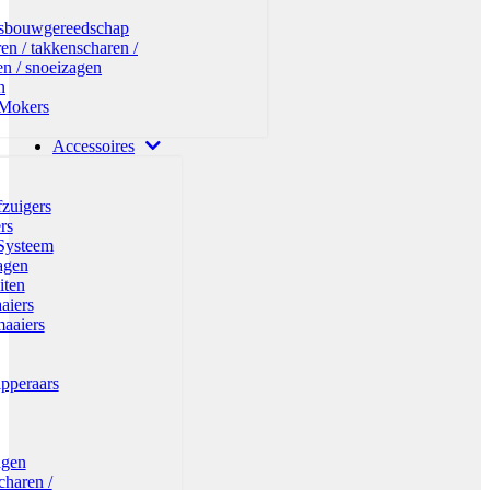
bosbouwgereedschap
en / takkenscharen /
n / snoeizagen
n
Mokers
Accessoires
fzuigers
rs
Systeem
agen
iten
aiers
maaiers
ipperaars
agen
charen /