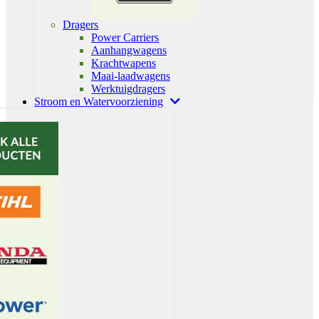
Dragers
Power Carriers
Aanhangwagens
Krachtwapens
Maai-laadwagens
Werktuigdragers
Stroom en Watervoorziening