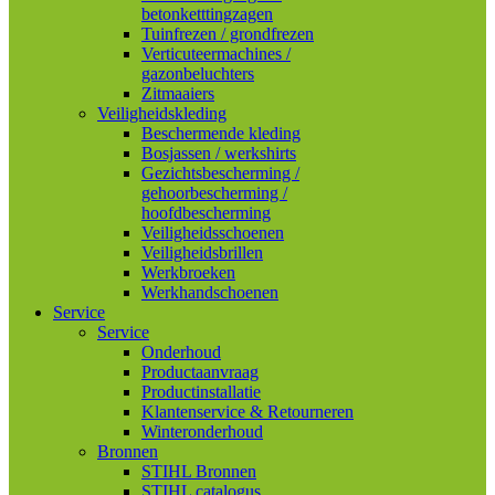
betonketttingzagen
Tuinfrezen / grondfrezen
Verticuteermachines /
gazonbeluchters
Zitmaaiers
Veiligheidskleding
Beschermende kleding
Bosjassen / werkshirts
Gezichtsbescherming /
gehoorbescherming /
hoofdbescherming
Veiligheidsschoenen
Veiligheidsbrillen
Werkbroeken
Werkhandschoenen
Service
Service
Onderhoud
Productaanvraag
Productinstallatie
Klantenservice & Retourneren
Winteronderhoud
Bronnen
STIHL Bronnen
STIHL catalogus