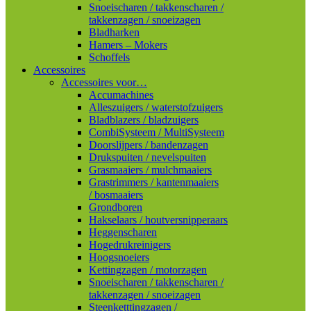
Snoeischaren / takkenscharen /
takkenzagen / snoeizagen
Bladharken
Hamers – Mokers
Schoffels
Accessoires
Accessoires voor…
Accumachines
Alleszuigers / waterstofzuigers
Bladblazers / bladzuigers
CombiSysteem / MultiSysteem
Doorslijpers / bandenzagen
Drukspuiten / nevelspuiten
Grasmaaiers / mulchmaaiers
Grastrimmers / kantenmaaiers
/ bosmaaiers
Grondboren
Hakselaars / houtversnipperaars
Heggenscharen
Hogedrukreinigers
Hoogsnoeiers
Kettingzagen / motorzagen
Snoeischaren / takkenscharen /
takkenzagen / snoeizagen
Steenketttingzagen /