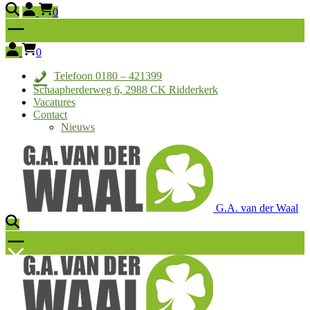
0
0
Telefoon 0180 – 421399
Schaapherderweg 6, 2988 CK Ridderkerk
Vacatures
Contact
Nieuws
G.A. van der Waal