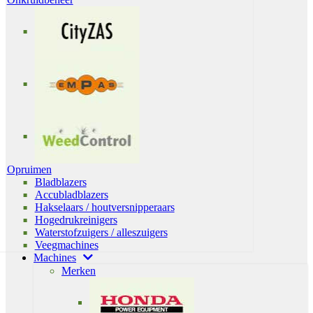
Opruimen
Bladblazers
Accubladblazers
Hakselaars / houtversnipperaars
Hogedrukreinigers
Waterstofzuigers / alleszuigers
Veegmachines
Machines
Merken