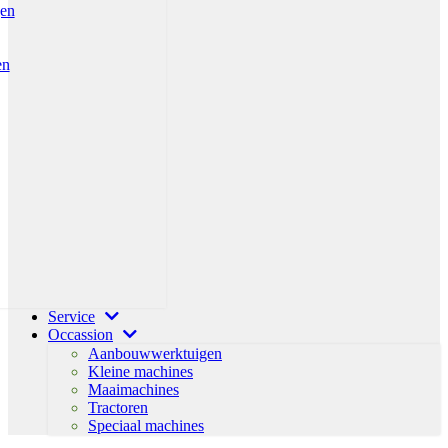
gen
en
Service
Occassion
Aanbouwwerktuigen
Kleine machines
Maaimachines
Tractoren
Speciaal machines