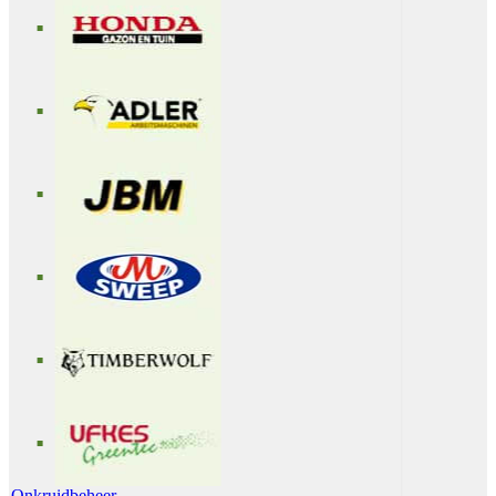
Onkruidbeheer