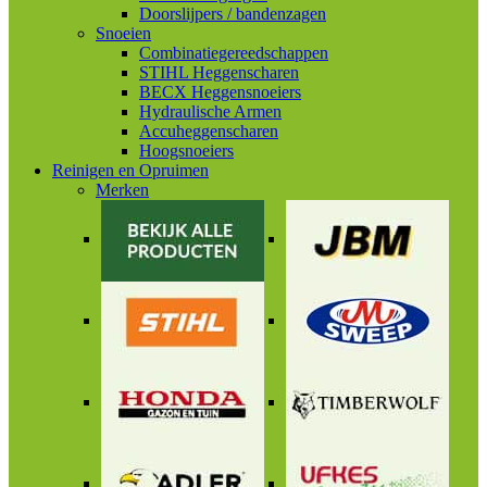
Doorslijpers / bandenzagen
Snoeien
Combinatiegereedschappen
STIHL Heggenscharen
BECX Heggensnoeiers
Hydraulische Armen
Accuheggenscharen
Hoogsnoeiers
Reinigen en Opruimen
Merken