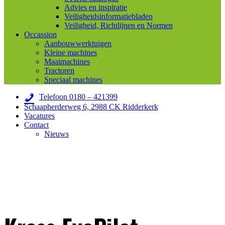
Advies en inspiratie
Veiligheidsinformatiebladen
Veiligheid, Richtlijnen en Normen
Occassion
Aanbouwwerktuigen
Kleine machines
Maaimachines
Tractoren
Speciaal machines
Telefoon 0180 – 421399
Schaapherderweg 6, 2988 CK Ridderkerk
Vacatures
Contact
Nieuws