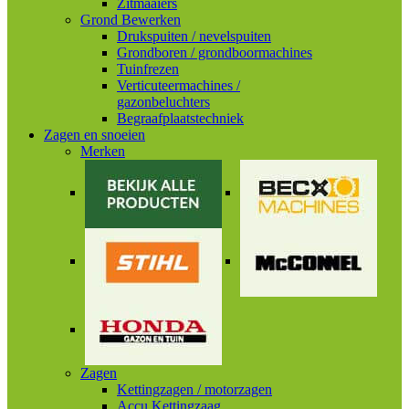
Zitmaaiers
Grond Bewerken
Drukspuiten / nevelspuiten
Grondboren / grondboormachines
Tuinfrezen
Verticuteermachines /
gazonbeluchters
Begraafplaatstechniek
Zagen en snoeien
Merken
Zagen
Kettingzagen / motorzagen
Accu Kettingzaag