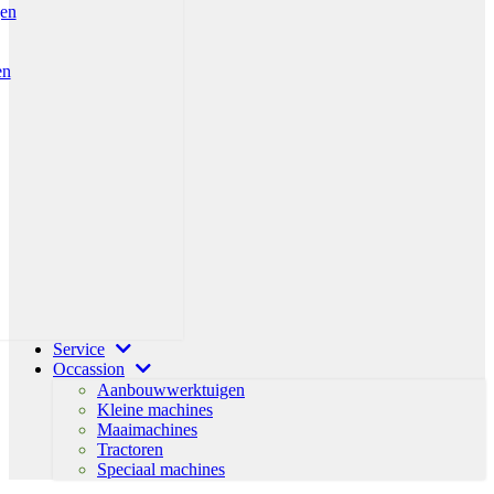
gen
en
Service
Occassion
Aanbouwwerktuigen
Kleine machines
Maaimachines
Tractoren
Speciaal machines