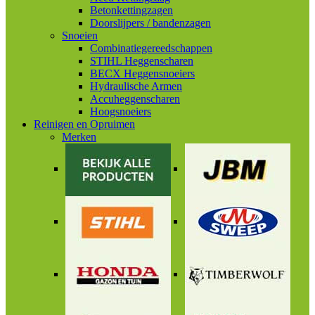
Betonkettingzagen
Doorslijpers / bandenzagen
Snoeien
Combinatiegereedschappen
STIHL Heggenscharen
BECX Heggensnoeiers
Hydraulische Armen
Accuheggenscharen
Hoogsnoeiers
Reinigen en Opruimen
Merken