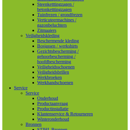
Steenketttingzagen /
betonketttingzagen
Tuinfrezen / grondfrezen
Verticuteermachines /
gazonbeluchters
Zitmaaiers
Veiligheidskleding
Beschermende kleding
Bosjassen / werkshirts
Gezichtsbescherming /
gehoorbescherming /
hoofdbescherming
Veiligheidsschoenen
Veiligheidsbrillen
Werkbroeken
Werkhandschoenen
Service
Service
Onderhoud
Productaanvraag
Productinstallatie
Klantenservice & Retourneren
Winteronderhoud
Bronnen
STIHL Bronnen