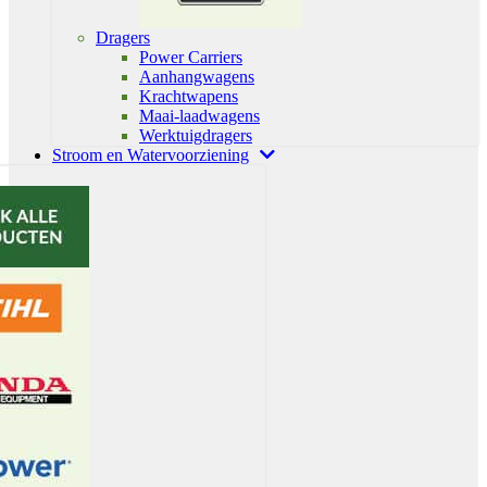
Dragers
Power Carriers
Aanhangwagens
Krachtwapens
Maai-laadwagens
Werktuigdragers
Stroom en Watervoorziening