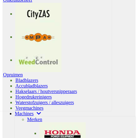
Opruimen
Bladblazers
Accubladblazers
Hakselaars / houtversnipperaars
Hogedrukreinigers
Waterstofzuigers / alleszuigers
Veegmachines
Machines
Merken