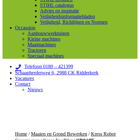
STIHL catalogus
Advies en inspiratie
Veiligheidsinformatiebladen
Veiligheid, Richtlijnen en Normen
Occassion
Aanbouwwerktuigen
Kleine machines
Maaimachines
Tractoren
Speciaal machines
Telefoon 0180 – 421399
Schaapherderweg 6, 2988 CK Ridderkerk
Vacatures
Contact
Nieuws
Home
/
Maaien en Grond Bewerken
/
Kress Robot