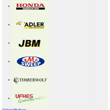
Onkruidbeheer