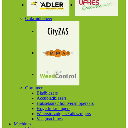
Onkruidbeheer
Opruimen
Bladblazers
Accubladblazers
Hakselaars / houtversnipperaars
Hogedrukreinigers
Waterstofzuigers / alleszuigers
Veegmachines
Machines