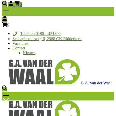
0
0
Telefoon 0180 – 421399
Schaapherderweg 6, 2988 CK Ridderkerk
Vacatures
Contact
Nieuws
G.A. van der Waal