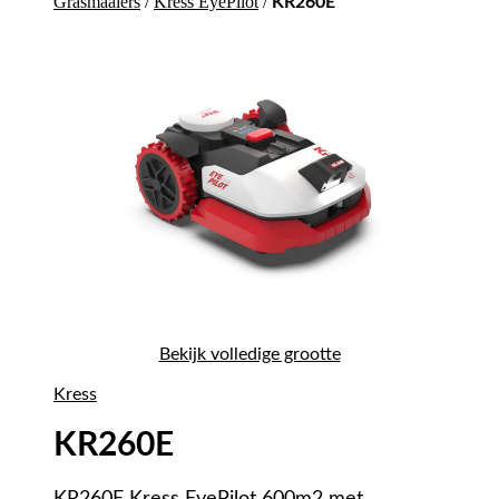
Grasmaaiers
/
Kress EyePilot
/
KR260E
Bekijk volledige grootte
Kress
KR260E