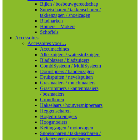
Bijlen / bosbouwgereedschap
Snoeischaren / takkenscharen /
takkenzagen / snoeizagen
Bladharken
Hamers – Mokers
Schoffels
Accessoires
Accessoires voor…
Accumachines
Alleszuigers / waterstofzuigers
Bladblazers / bladzuigers
CombiSysteem / MultiSysteem
Doorslijpers / bandenzagen
Drukspuiten / nevelspuiten
Grasmaaiers / mulchmaaiers
Grastrimmers / kantenmaaiers
/ bosmaaiers
Grondboren
Hakselaars / houtversnipperaars
Heggenscharen
Hogedrukreinigers
Hoogsnoeiers
Kettingzagen / motorzagen
Snoeischaren / takkenscharen /
takkenzagen / snoeizagen