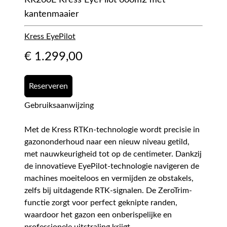
KR260E Kress EyePilot 600m2 met
kantenmaaier
Kress EyePilot
€
1.299,00
Reserveren
Gebruiksaanwijzing
Met de Kress RTKn-technologie wordt precisie in
gazononderhoud naar een nieuw niveau getild,
met nauwkeurigheid tot op de centimeter. Dankzij
de innovatieve EyePilot-technologie navigeren de
machines moeiteloos en vermijden ze obstakels,
zelfs bij uitdagende RTK-signalen. De ZeroTrim-
functie zorgt voor perfect geknipte randen,
waardoor het gazon een onberispelijke en