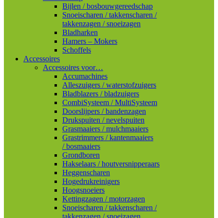
Bijlen / bosbouwgereedschap
Snoeischaren / takkenscharen /
takkenzagen / snoeizagen
Bladharken
Hamers – Mokers
Schoffels
Accessoires
Accessoires voor…
Accumachines
Alleszuigers / waterstofzuigers
Bladblazers / bladzuigers
CombiSysteem / MultiSysteem
Doorslijpers / bandenzagen
Drukspuiten / nevelspuiten
Grasmaaiers / mulchmaaiers
Grastrimmers / kantenmaaiers
/ bosmaaiers
Grondboren
Hakselaars / houtversnipperaars
Heggenscharen
Hogedrukreinigers
Hoogsnoeiers
Kettingzagen / motorzagen
Snoeischaren / takkenscharen /
takkenzagen / snoeizagen