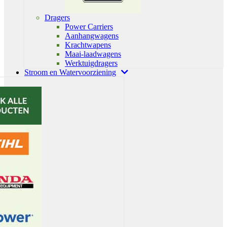
Dragers
Power Carriers
Aanhangwagens
Krachtwapens
Maai-laadwagens
Werktuigdragers
Stroom en Watervoorziening