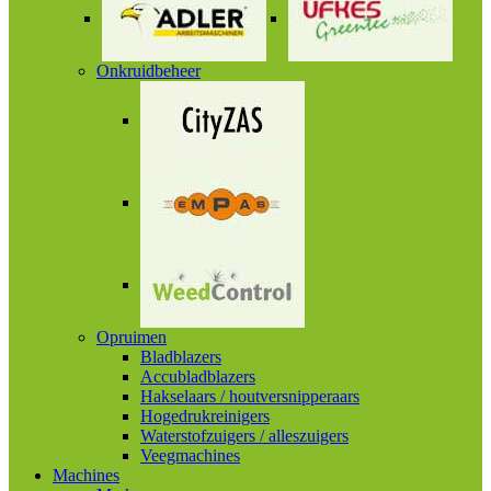
Onkruidbeheer
Opruimen
Bladblazers
Accubladblazers
Hakselaars / houtversnipperaars
Hogedrukreinigers
Waterstofzuigers / alleszuigers
Veegmachines
Machines