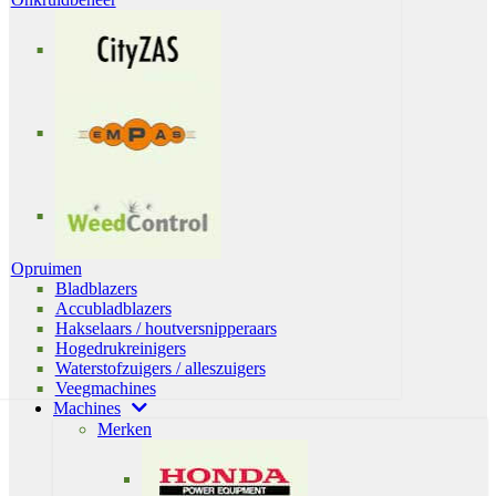
Opruimen
Bladblazers
Accubladblazers
Hakselaars / houtversnipperaars
Hogedrukreinigers
Waterstofzuigers / alleszuigers
Veegmachines
Machines
Merken