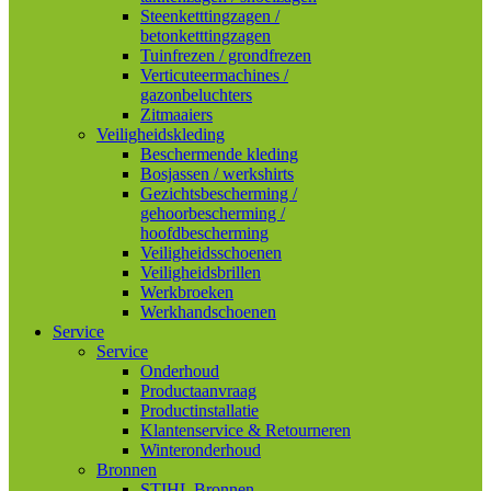
Steenketttingzagen /
betonketttingzagen
Tuinfrezen / grondfrezen
Verticuteermachines /
gazonbeluchters
Zitmaaiers
Veiligheidskleding
Beschermende kleding
Bosjassen / werkshirts
Gezichtsbescherming /
gehoorbescherming /
hoofdbescherming
Veiligheidsschoenen
Veiligheidsbrillen
Werkbroeken
Werkhandschoenen
Service
Service
Onderhoud
Productaanvraag
Productinstallatie
Klantenservice & Retourneren
Winteronderhoud
Bronnen
STIHL Bronnen