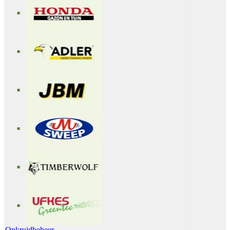
Onkruidbeheer