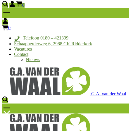
0
0
Telefoon 0180 – 421399
Schaapherderweg 6, 2988 CK Ridderkerk
Vacatures
Contact
Nieuws
G.A. van der Waal