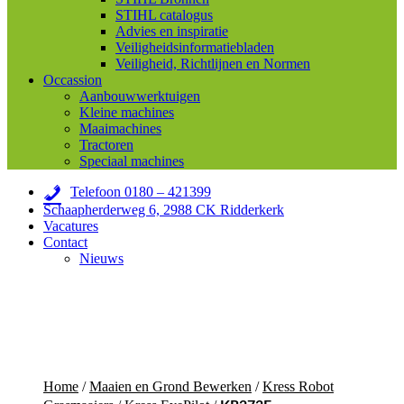
STIHL catalogus
Advies en inspiratie
Veiligheidsinformatiebladen
Veiligheid, Richtlijnen en Normen
Occassion
Aanbouwwerktuigen
Kleine machines
Maaimachines
Tractoren
Speciaal machines
Telefoon 0180 – 421399
Schaapherderweg 6, 2988 CK Ridderkerk
Vacatures
Contact
Nieuws
Home
/
Maaien en Grond Bewerken
/
Kress Robot