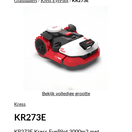
Grasmaaiers
/
Kress EyePilot
/
KR273E
Bekijk volledige grootte
Kress
KR273E