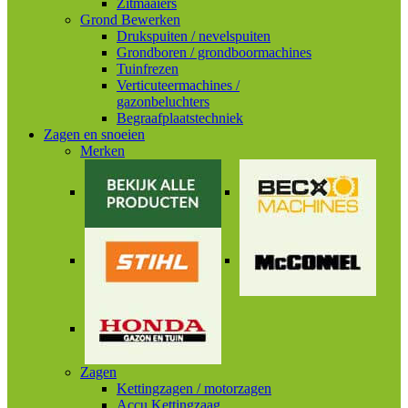
Zitmaaiers
Grond Bewerken
Drukspuiten / nevelspuiten
Grondboren / grondboormachines
Tuinfrezen
Verticuteermachines /
gazonbeluchters
Begraafplaatstechniek
Zagen en snoeien
Merken
Zagen
Kettingzagen / motorzagen
Accu Kettingzaag