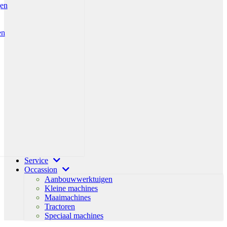
gen
en
Service
Occassion
Aanbouwwerktuigen
Kleine machines
Maaimachines
Tractoren
Speciaal machines