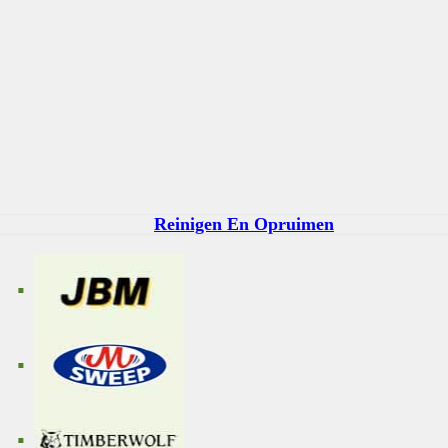
Reinigen En Opruimen