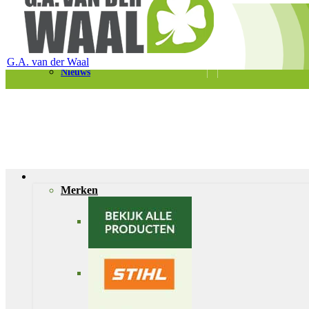
Telefoon 0180 – 421399
Schaapherderweg 6, 2988 CK Ridderkerk
Vacatures
Contact
G.A. van der Waal
Nieuws
Merken