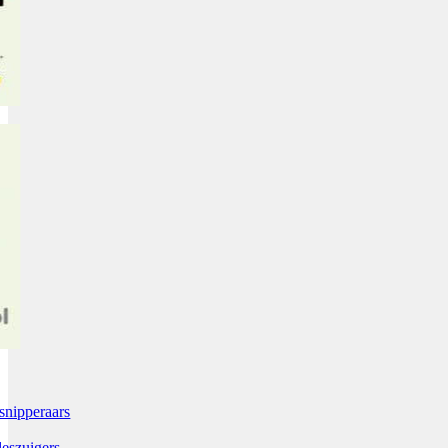
snipperaars
leszuigers