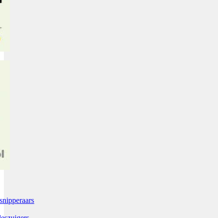
snipperaars
leszuigers