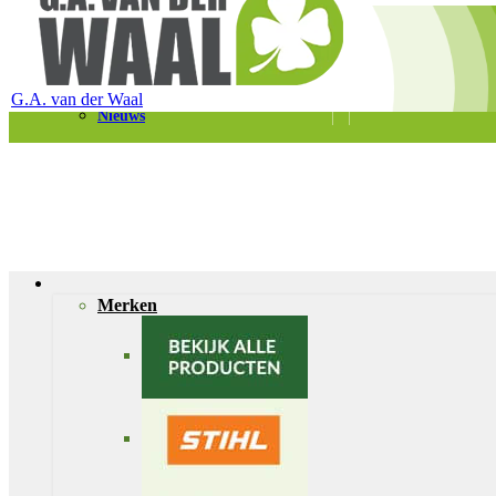
Telefoon 0180 – 421399
Schaapherderweg 6, 2988 CK Ridderkerk
Vacatures
Contact
G.A. van der Waal
Nieuws
Merken