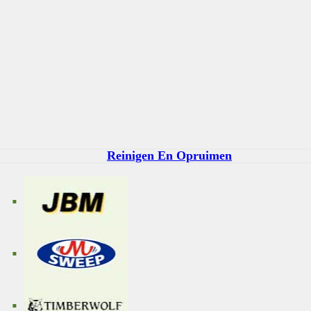
Reinigen En Opruimen