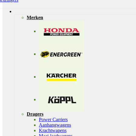
Merken
Dragers
Power Carriers
Aanhangwagens
Krachtwapens
Maai-laadwagens