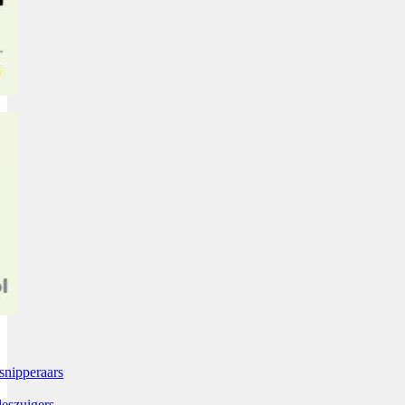
snipperaars
leszuigers