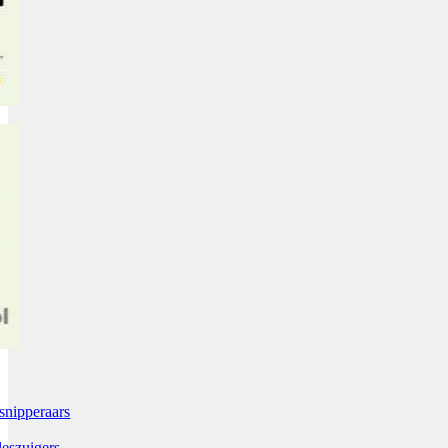
snipperaars
leszuigers