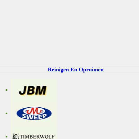
Reinigen En Opruimen