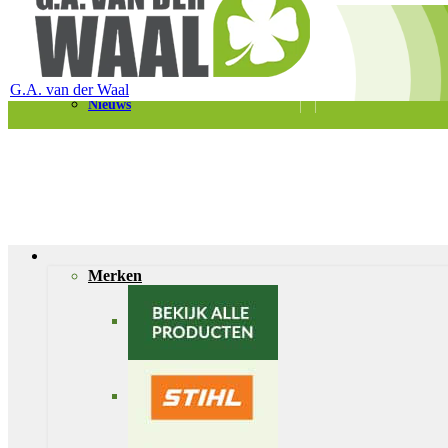
Telefoon 0180 – 421399
Schaapherderweg 6, 2988 CK Ridderkerk
Vacatures
Contact
G.A. van der Waal
Nieuws
Merken