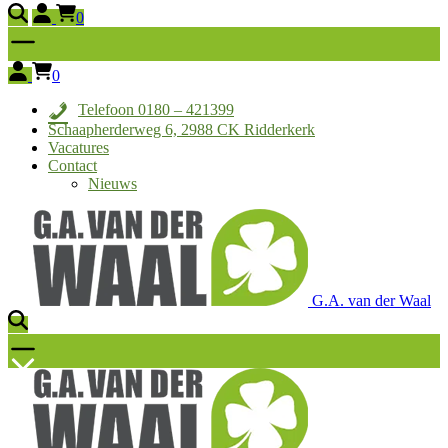
0
0
Telefoon 0180 – 421399
Schaapherderweg 6, 2988 CK Ridderkerk
Vacatures
Contact
Nieuws
G.A. van der Waal