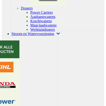
Dragers
Power Carriers
Aanhangwagens
Krachtwapens
Maai-laadwagens
Werktuigdragers
Stroom en Watervoorziening