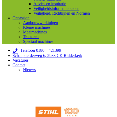
Advies en inspiratie
Veiligheidsinformatiebladen
Veiligheid, Richtlijnen en Normen
Occassion
Aanbouwwerktuigen
Kleine machines
Maaimachines
Tractoren
Speciaal machines
Telefoon 0180 – 421399
Schaapherderweg 6, 2988 CK Ridderkerk
Vacatures
Contact
Nieuws