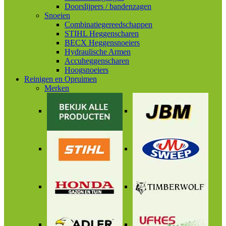
Doorslijpers / bandenzagen
Snoeien
Combinatiegereedschappen
STIHL Heggenscharen
BECX Heggensnoeiers
Hydraulische Armen
Accuheggenscharen
Hoogsnoeiers
Reinigen en Opruimen
Merken