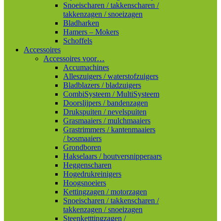
Snoeischaren / takkenscharen /
takkenzagen / snoeizagen
Bladharken
Hamers – Mokers
Schoffels
Accessoires
Accessoires voor…
Accumachines
Alleszuigers / waterstofzuigers
Bladblazers / bladzuigers
CombiSysteem / MultiSysteem
Doorslijpers / bandenzagen
Drukspuiten / nevelspuiten
Grasmaaiers / mulchmaaiers
Grastrimmers / kantenmaaiers
/ bosmaaiers
Grondboren
Hakselaars / houtversnipperaars
Heggenscharen
Hogedrukreinigers
Hoogsnoeiers
Kettingzagen / motorzagen
Snoeischaren / takkenscharen /
takkenzagen / snoeizagen
Steenketttingzagen /