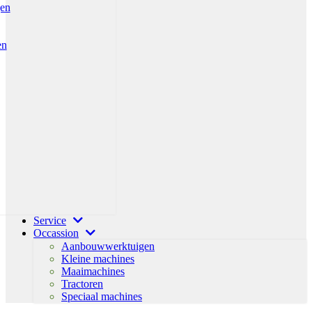
gen
en
Service
Occassion
Aanbouwwerktuigen
Kleine machines
Maaimachines
Tractoren
Speciaal machines