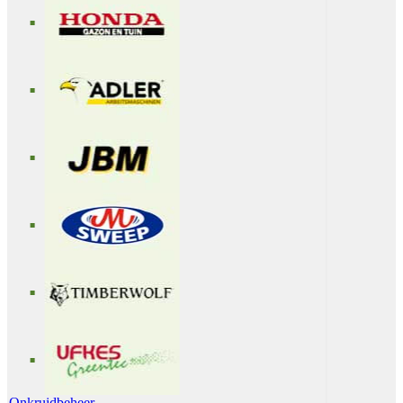
Onkruidbeheer