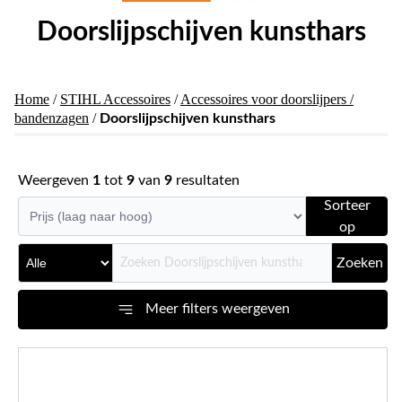
Doorslijpschijven kunsthars
Home
/
STIHL Accessoires
/
Accessoires voor doorslijpers /
bandenzagen
/
Doorslijpschijven kunsthars
Weergeven
1
tot
9
van
9
resultaten
Sorteer
op
Zoeken
Meer filters weergeven