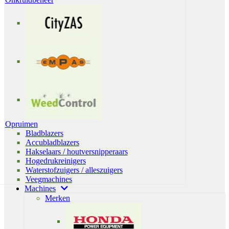
Opruimen
Bladblazers
Accubladblazers
Hakselaars / houtversnipperaars
Hogedrukreinigers
Waterstofzuigers / alleszuigers
Veegmachines
Machines
Merken