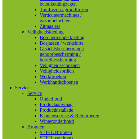
betonketttingzagen
Tuinfrezen / grondfrezen
Verticuteermachines /
gazonbeluchters
Zitmaaiers
Veiligheidskleding
Beschermende kleding
Bosjassen / werkshirts
Gezichtsbescherming /
gehoorbescherming /
hoofdbescherming
Veiligheidsschoenen
Veiligheidsbrillen
Werkbroeken
Werkhandschoenen
Service
Service
Onderhoud
Productaanvraag
Productinstallatie
Klantenservice & Retourneren
Winteronderhoud
Bronnen
STIHL Bronnen
STIHL catalogus